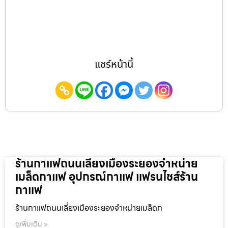
แชร์หน้านี้
ร้านกาแฟถนนเลี่ยงเมืองระยองจำหน่าย
เมล็ดกาแฟ อุปกรณ์กาแฟ แฟรนไชส์ร้าน
กาแฟ
ร้านกาแฟถนนเลี่ยงเมืองระยองจำหน่ายเมล็ดก
ดูเพิ่มเติม »