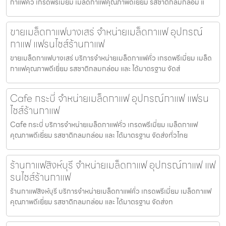
กาแฟคั่ว เกรดพรีเมี่ยม เมล็ดกาแฟคุณภาพดีเยี่ยม รสชาติกลมกล่อม แ
ขายเมล็ดกาแฟบางเสร่ จำหน่ายเมล็ดกาแฟ อุปกรณ์
กาแฟ แฟรนไชส์ร้านกาแฟ
ขายเมล็ดกาแฟบางเสร่ บริการจำหน่ายเมล็ดกาแฟคั่ว เกรดพรีเมี่ยม เมล็ด
กาแฟคุณภาพดีเยี่ยม รสชาติกลมกล่อม และ ได้มาตรฐาน จัดส่
Cafe กระบี่ จำหน่ายเมล็ดกาแฟ อุปกรณ์กาแฟ แฟรน
ไชส์ร้านกาแฟ
Cafe กระบี่ บริการจำหน่ายเมล็ดกาแฟคั่ว เกรดพรีเมี่ยม เมล็ดกาแฟ
คุณภาพดีเยี่ยม รสชาติกลมกล่อม และ ได้มาตรฐาน จัดส่งทั่วไทย
ร้านกาแฟสิงห์บุรี จำหน่ายเมล็ดกาแฟ อุปกรณ์กาแฟ แฟ
รนไชส์ร้านกาแฟ
ร้านกาแฟสิงห์บุรี บริการจำหน่ายเมล็ดกาแฟคั่ว เกรดพรีเมี่ยม เมล็ดกาแฟ
คุณภาพดีเยี่ยม รสชาติกลมกล่อม และ ได้มาตรฐาน จัดส่งท