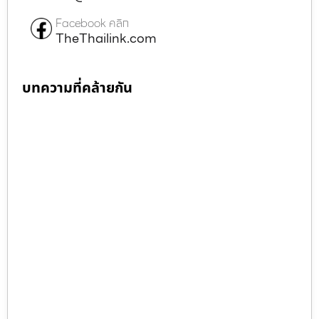
Facebook คลิก
TheThailink.com
บทความที่คล้ายกัน