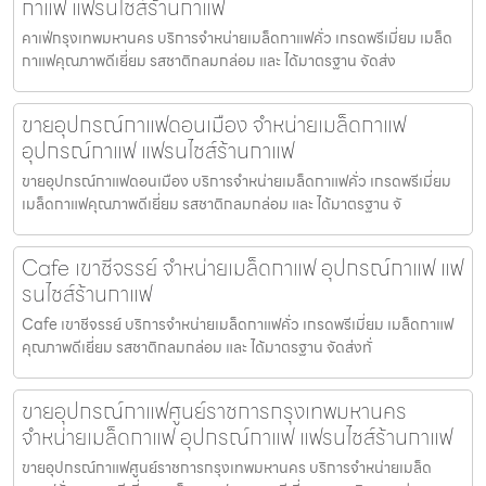
กาแฟ แฟรนไชส์ร้านกาแฟ
คาเฟ่กรุงเทพมหานคร บริการจำหน่ายเมล็ดกาแฟคั่ว เกรดพรีเมี่ยม เมล็ด
กาแฟคุณภาพดีเยี่ยม รสชาติกลมกล่อม และ ได้มาตรฐาน จัดส่ง
ขายอุปกรณ์กาแฟดอนเมือง จำหน่ายเมล็ดกาแฟ
อุปกรณ์กาแฟ แฟรนไชส์ร้านกาแฟ
ขายอุปกรณ์กาแฟดอนเมือง บริการจำหน่ายเมล็ดกาแฟคั่ว เกรดพรีเมี่ยม
เมล็ดกาแฟคุณภาพดีเยี่ยม รสชาติกลมกล่อม และ ได้มาตรฐาน จั
Cafe เขาชีจรรย์ จำหน่ายเมล็ดกาแฟ อุปกรณ์กาแฟ แฟ
รนไชส์ร้านกาแฟ
Cafe เขาชีจรรย์ บริการจำหน่ายเมล็ดกาแฟคั่ว เกรดพรีเมี่ยม เมล็ดกาแฟ
คุณภาพดีเยี่ยม รสชาติกลมกล่อม และ ได้มาตรฐาน จัดส่งทั่
ขายอุปกรณ์กาแฟศูนย์ราชการกรุงเทพมหานคร
จำหน่ายเมล็ดกาแฟ อุปกรณ์กาแฟ แฟรนไชส์ร้านกาแฟ
ขายอุปกรณ์กาแฟศูนย์ราชการกรุงเทพมหานคร บริการจำหน่ายเมล็ด