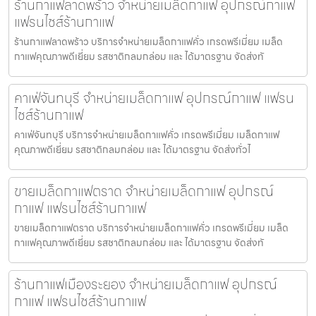
ร้านกาแฟลาดพร้าว จำหน่ายเมล็ดกาแฟ อุปกรณ์กาแฟ
แฟรนไชส์ร้านกาแฟ
ร้านกาแฟลาดพร้าว บริการจำหน่ายเมล็ดกาแฟคั่ว เกรดพรีเมี่ยม เมล็ด
กาแฟคุณภาพดีเยี่ยม รสชาติกลมกล่อม และ ได้มาตรฐาน จัดส่งทั
คาเฟ่จันทบุรี จำหน่ายเมล็ดกาแฟ อุปกรณ์กาแฟ แฟรน
ไชส์ร้านกาแฟ
คาเฟ่จันทบุรี บริการจำหน่ายเมล็ดกาแฟคั่ว เกรดพรีเมี่ยม เมล็ดกาแฟ
คุณภาพดีเยี่ยม รสชาติกลมกล่อม และ ได้มาตรฐาน จัดส่งทั่วไ
ขายเมล็ดกาแฟตราด จำหน่ายเมล็ดกาแฟ อุปกรณ์
กาแฟ แฟรนไชส์ร้านกาแฟ
ขายเมล็ดกาแฟตราด บริการจำหน่ายเมล็ดกาแฟคั่ว เกรดพรีเมี่ยม เมล็ด
กาแฟคุณภาพดีเยี่ยม รสชาติกลมกล่อม และ ได้มาตรฐาน จัดส่งทั
ร้านกาแฟเมืองระยอง จำหน่ายเมล็ดกาแฟ อุปกรณ์
กาแฟ แฟรนไชส์ร้านกาแฟ