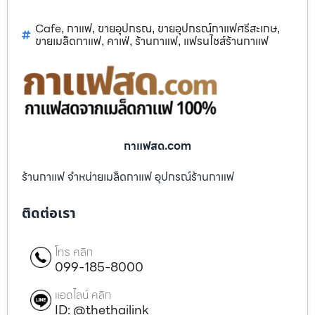
Cafe
กาแฟ
ขายอุปกรณ
ขายอุปกรณ์กาแฟศรีสะเกษ
,
,
,
,
ขายเมล็ดกาแฟ
คาเฟ่
ร้านกาแฟ
แฟรนไชส์ร้านกาแฟ
,
,
,
กาแฟสด.com
ร้านกาแฟ จำหน่ายเมล็ดกาแฟ อุปกรณ์ร้านกาแฟ
ติดต่อเรา
โทร คลิก
099-185-8000
แอดไลน์ คลิก
ID: @thethailink