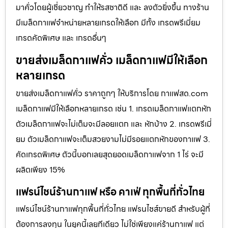
มาคั่วโดยผู้เชี่ยวชาญ ทำให้รสชาติดี และ ลงตัวยิ่งขึ้น ทางร้าน
มีเมล็ดกาแฟจำหน่ายหลายเกรดให้เลือก มีทั้ง เกรดพรีเมี่ยม
เกรดคัดพิเศษ และ เกรดอื่นๆ
ขายส่งเมล็ดกาแฟคั่ว เมล็ดกาแฟมีให้เลือก
หลายเกรด
ขายส่งเมล็ดกาแฟคั่ว ราคาถูกๆ ให้บริการโดย กาแฟสด.com
เมล็ดกาแฟมีให้เลือกหลายเกรด เช่น 1. เกรดเมล็ดกาแฟแตกหัก
ตัวเมล็ดกาแฟจะไม่เต็มจะมีลอยแตก และ หักบ้าง 2. เกรดพรีเมี่
ยม ตัวเมล็ดกาแฟจะเต็มสวยงามไม่มีรอยแตกหักของกาแฟ 3.
คัดเกรดพิเศษ ตัวนี้บอกเลยสุดยอดเมล็ดกาแฟจาก 1 ไร่ จะมี
ผลิตเพียง 15%
แฟรน์ไชน์ร้านกาแฟ หรือ คาเฟ่ ทุกพื้นที่ทั่วไทย
แฟรน์ไชน์ร้านกาแฟทุกพื้นที่ทั่วไทย แฟรนไชส์ขายดี สำหรับผู้ที่
ต้องการลงทุน ในยุคนี้เลยทีเดียว ไม่ใช่เพียงแค่ร้านกาแฟ แต่