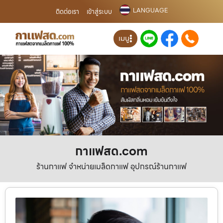
LANGUAGE
ติดต่อเรา
เข้าสู่ระบบ
เมนู
กาแฟสด.com
ร้านกาแฟ จำหน่ายเมล็ดกาแฟ อุปกรณ์ร้านกาแฟ