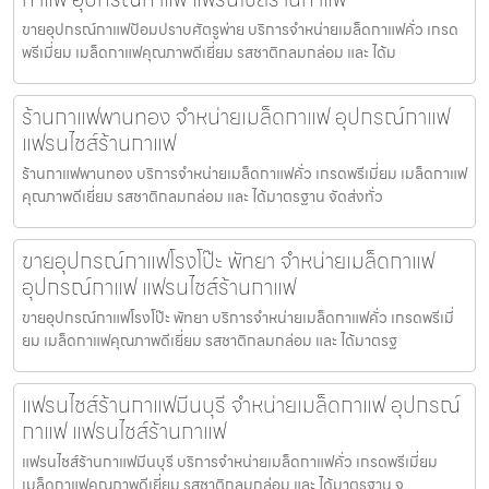
ขายอุปกรณ์กาแฟป้อมปราบศัตรูพ่าย บริการจำหน่ายเมล็ดกาแฟคั่ว เกรด
พรีเมี่ยม เมล็ดกาแฟคุณภาพดีเยี่ยม รสชาติกลมกล่อม และ ได้ม
ร้านกาแฟพานทอง จำหน่ายเมล็ดกาแฟ อุปกรณ์กาแฟ
แฟรนไชส์ร้านกาแฟ
ร้านกาแฟพานทอง บริการจำหน่ายเมล็ดกาแฟคั่ว เกรดพรีเมี่ยม เมล็ดกาแฟ
คุณภาพดีเยี่ยม รสชาติกลมกล่อม และ ได้มาตรฐาน จัดส่งทั่ว
ขายอุปกรณ์กาแฟโรงโป๊ะ พัทยา จำหน่ายเมล็ดกาแฟ
อุปกรณ์กาแฟ แฟรนไชส์ร้านกาแฟ
ขายอุปกรณ์กาแฟโรงโป๊ะ พัทยา บริการจำหน่ายเมล็ดกาแฟคั่ว เกรดพรีเมี่
ยม เมล็ดกาแฟคุณภาพดีเยี่ยม รสชาติกลมกล่อม และ ได้มาตรฐ
แฟรนไชส์ร้านกาแฟมีนบุรี จำหน่ายเมล็ดกาแฟ อุปกรณ์
กาแฟ แฟรนไชส์ร้านกาแฟ
แฟรนไชส์ร้านกาแฟมีนบุรี บริการจำหน่ายเมล็ดกาแฟคั่ว เกรดพรีเมี่ยม
เมล็ดกาแฟคุณภาพดีเยี่ยม รสชาติกลมกล่อม และ ได้มาตรฐาน จ