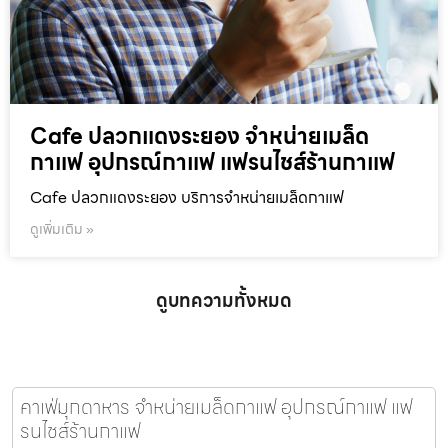
Cafe ปลวกแดงระยอง จำหน่ายเมล็ด
กาแฟ อุปกรณ์กาแฟ แฟรนไชส์ร้านกาแฟ
Cafe ปลวกแดงระยอง บริการจำหน่ายเมล็ดกาแฟ
ดูเพิ่มเติม »
ดูบทความทั้งหมด
คาเฟ่มุกดาหาร จำหน่ายเมล็ดกาแฟ อุปกรณ์กาแฟ แฟ
รนไชส์ร้านกาแฟ