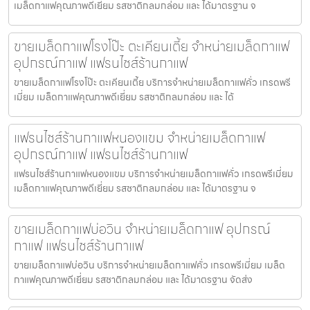
เมล็ดกาแฟคุณภาพดีเยี่ยม รสชาติกลมกล่อม และ ได้มาตรฐาน จ
ขายเมล็ดกาแฟโรงโป๊ะ ตะเคียนเตี้ย จำหน่ายเมล็ดกาแฟ
อุปกรณ์กาแฟ แฟรนไชส์ร้านกาแฟ
ขายเมล็ดกาแฟโรงโป๊ะ ตะเคียนเตี้ย บริการจำหน่ายเมล็ดกาแฟคั่ว เกรดพรี
เมี่ยม เมล็ดกาแฟคุณภาพดีเยี่ยม รสชาติกลมกล่อม และ ได้
แฟรนไชส์ร้านกาแฟหนองแขม จำหน่ายเมล็ดกาแฟ
อุปกรณ์กาแฟ แฟรนไชส์ร้านกาแฟ
แฟรนไชส์ร้านกาแฟหนองแขม บริการจำหน่ายเมล็ดกาแฟคั่ว เกรดพรีเมี่ยม
เมล็ดกาแฟคุณภาพดีเยี่ยม รสชาติกลมกล่อม และ ได้มาตรฐาน จ
ขายเมล็ดกาแฟบ่อวิน จำหน่ายเมล็ดกาแฟ อุปกรณ์
กาแฟ แฟรนไชส์ร้านกาแฟ
ขายเมล็ดกาแฟบ่อวิน บริการจำหน่ายเมล็ดกาแฟคั่ว เกรดพรีเมี่ยม เมล็ด
กาแฟคุณภาพดีเยี่ยม รสชาติกลมกล่อม และ ได้มาตรฐาน จัดส่ง