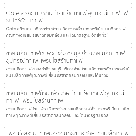
Cafe ศรีสะเกษ จำหน่ายเมล็ดกาแฟ อุปกรณ์กาแฟ แฟ
รนไชส์ร้านกาแฟ
Cafe ศรีสะเกษ บริการจำหน่ายเมล็ดกาแฟคั่ว เกรดพรีเมี่ยม เมล็ดกาแฟ
คุณภาพดีเยี่ยม รสชาติกลมกล่อม และ ได้มาตรฐาน จัดส่งทั่วไ
ขายเมล็ดกาแฟหนองตำลึง ชลบุรี จำหน่ายเมล็ดกาแฟ
อุปกรณ์กาแฟ แฟรนไชส์ร้านกาแฟ
ขายเมล็ดกาแฟหนองตำลึง ชลบุรี บริการจำหน่ายเมล็ดกาแฟคั่ว เกรดพรีเมี่
ยม เมล็ดกาแฟคุณภาพดีเยี่ยม รสชาติกลมกล่อม และ ได้มาตร
ขายเมล็ดกาแฟบ้านแพ้ว จำหน่ายเมล็ดกาแฟ อุปกรณ์
กาแฟ แฟรนไชส์ร้านกาแฟ
ขายเมล็ดกาแฟบ้านแพ้ว บริการจำหน่ายเมล็ดกาแฟคั่ว เกรดพรีเมี่ยม เมล็ด
กาแฟคุณภาพดีเยี่ยม รสชาติกลมกล่อม และ ได้มาตรฐาน จัดส
แฟรนไชส์ร้านกาแฟประจวบคีรีขันธ์ จำหน่ายเมล็ดกาแฟ