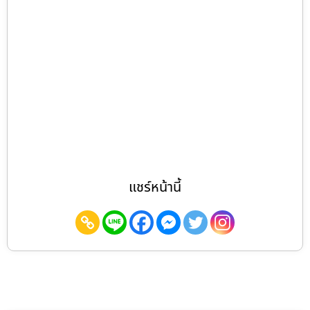
แชร์หน้านี้