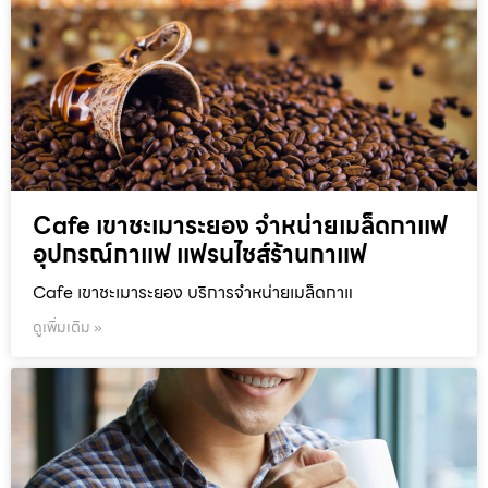
Cafe เขาชะเมาระยอง จำหน่ายเมล็ดกาแฟ
อุปกรณ์กาแฟ แฟรนไชส์ร้านกาแฟ
Cafe เขาชะเมาระยอง บริการจำหน่ายเมล็ดกาแ
ดูเพิ่มเติม »