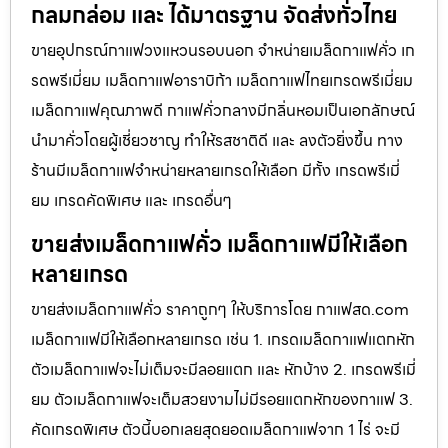
กลมกล่อม และ ได้มาตรฐาน จัดส่งทั่วไทย
ขายอุปกรณ์กาแฟวงแหวนรอบนอก จำหน่ายเมล็ดกาแฟคั่ว เก
รดพรีเมี่ยม เมล็ดกาแฟอาราบิก้า เมล็ดกาแฟไทยเกรดพรีเมี่ยม
เมล็ดกาแฟคุณภาพดี กาแฟคั่วกลางมีกลิ่นหอมเป็นเอกลักษณ์
นำมาคั่วโดยผู้เชี่ยวชาญ ทำให้รสชาติดี และ ลงตัวยิ่งขึ้น ทาง
ร้านมีเมล็ดกาแฟจำหน่ายหลายเกรดให้เลือก มีทั้ง เกรดพรีเมี่
ยม เกรดคัดพิเศษ และ เกรดอื่นๆ
ขายส่งเมล็ดกาแฟคั่ว เมล็ดกาแฟมีให้เลือก
หลายเกรด
ขายส่งเมล็ดกาแฟคั่ว ราคาถูกๆ ให้บริการโดย กาแฟสด.com
เมล็ดกาแฟมีให้เลือกหลายเกรด เช่น 1. เกรดเมล็ดกาแฟแตกหัก
ตัวเมล็ดกาแฟจะไม่เต็มจะมีลอยแตก และ หักบ้าง 2. เกรดพรีเมี่
ยม ตัวเมล็ดกาแฟจะเต็มสวยงามไม่มีรอยแตกหักของกาแฟ 3.
คัดเกรดพิเศษ ตัวนี้บอกเลยสุดยอดเมล็ดกาแฟจาก 1 ไร่ จะมี