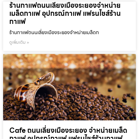
ร้านกาแฟถนนเลี่ยงเมืองระยองจำหน่าย
เมล็ดกาแฟ อุปกรณ์กาแฟ แฟรนไชส์ร้าน
กาแฟ
ร้านกาแฟถนนเลี่ยงเมืองระยองจำหน่ายเมล็ดก
ดูเพิ่มเติม »
Cafe ถนนเลี่ยงเมืองระยอง จำหน่ายเมล็ด
กาแฟ อุปกรณ์กาแฟ แฟรนไชส์ร้านกาแฟ