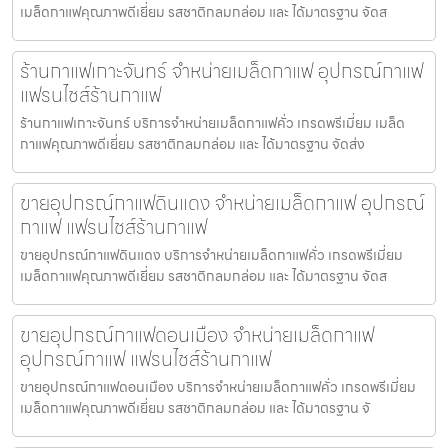
เมล็ดกาแฟคุณภาพดีเยี่ยม รสชาติกลมกล่อม และ ได้มาตรฐาน จัดส
ร้านกาแฟเกาะจันทร์ จำหน่ายเมล็ดกาแฟ อุปกรณ์กาแฟ
แฟรนไชส์ร้านกาแฟ
ร้านกาแฟเกาะจันทร์ บริการจำหน่ายเมล็ดกาแฟคั่ว เกรดพรีเมี่ยม เมล็ด
กาแฟคุณภาพดีเยี่ยม รสชาติกลมกล่อม และ ได้มาตรฐาน จัดส่ง
ขายอุปกรณ์กาแฟดินแดง จำหน่ายเมล็ดกาแฟ อุปกรณ์
กาแฟ แฟรนไชส์ร้านกาแฟ
ขายอุปกรณ์กาแฟดินแดง บริการจำหน่ายเมล็ดกาแฟคั่ว เกรดพรีเมี่ยม
เมล็ดกาแฟคุณภาพดีเยี่ยม รสชาติกลมกล่อม และ ได้มาตรฐาน จัดส
ขายอุปกรณ์กาแฟดอนเมือง จำหน่ายเมล็ดกาแฟ
อุปกรณ์กาแฟ แฟรนไชส์ร้านกาแฟ
ขายอุปกรณ์กาแฟดอนเมือง บริการจำหน่ายเมล็ดกาแฟคั่ว เกรดพรีเมี่ยม
เมล็ดกาแฟคุณภาพดีเยี่ยม รสชาติกลมกล่อม และ ได้มาตรฐาน จั