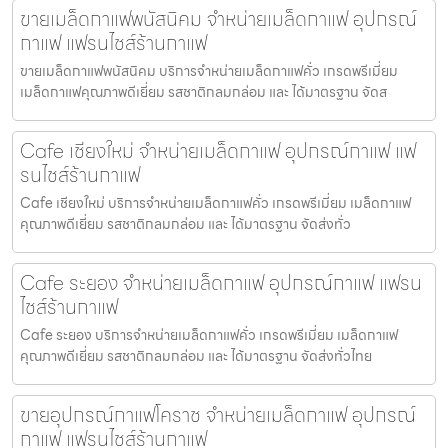
ขายเมล็ดกาแฟพนัสนิคม จำหน่ายเมล็ดกาแฟ อุปกรณ์
กาแฟ แฟรนไชส์ร้านกาแฟ
ขายเมล็ดกาแฟพนัสนิคม บริการจำหน่ายเมล็ดกาแฟคั่ว เกรดพรีเมี่ยม
เมล็ดกาแฟคุณภาพดีเยี่ยม รสชาติกลมกล่อม และ ได้มาตรฐาน จัดส
Cafe เชียงใหม่ จำหน่ายเมล็ดกาแฟ อุปกรณ์กาแฟ แฟ
รนไชส์ร้านกาแฟ
Cafe เชียงใหม่ บริการจำหน่ายเมล็ดกาแฟคั่ว เกรดพรีเมี่ยม เมล็ดกาแฟ
คุณภาพดีเยี่ยม รสชาติกลมกล่อม และ ได้มาตรฐาน จัดส่งทั่ว
Cafe ระยอง จำหน่ายเมล็ดกาแฟ อุปกรณ์กาแฟ แฟรน
ไชส์ร้านกาแฟ
Cafe ระยอง บริการจำหน่ายเมล็ดกาแฟคั่ว เกรดพรีเมี่ยม เมล็ดกาแฟ
คุณภาพดีเยี่ยม รสชาติกลมกล่อม และ ได้มาตรฐาน จัดส่งทั่วไทย
ขายอุปกรณ์กาแฟโคราช จำหน่ายเมล็ดกาแฟ อุปกรณ์
กาแฟ แฟรนไชส์ร้านกาแฟ