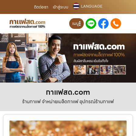
LANGUAGE
ติดต่อเรา
เข้าสู่ระบบ
เมนู
กาแฟสด.com
ร้านกาแฟ จำหน่ายเมล็ดกาแฟ อุปกรณ์ร้านกาแฟ