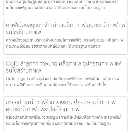
ร้านกาแฟศุขประยูร ชลบุรี บริการจำหน่ายเมล็ดกาแฟคั่ว เกรดพรีเมี่ยม
เมล็ดกาแฟคุณภาพดีเยี่ยม รสชาติกลมกล่อม และ ได้มาตรฐาน
คาเฟ่เมืองอยุธยา จำหน่ายเมล็ดกาแฟ อุปกรณ์กาแฟ แฟ
รนไชส์ร้านกาแฟ
คาเฟ่เมืองอยุธยา บริการจำหน่ายเมล็ดกาแฟคั่ว เกรดพรีเมี่ยม เมล็ดกาแฟ
คุณภาพดีเยี่ยม รสชาติกลมกล่อม และ ได้มาตรฐาน จัดส่งทั
Cafe ลำลูกกา จำหน่ายเมล็ดกาแฟ อุปกรณ์กาแฟ แฟ
รนไชส์ร้านกาแฟ
Cafe ลำลูกกา บริการจำหน่ายเมล็ดกาแฟคั่ว เกรดพรีเมี่ยม เมล็ดกาแฟ
คุณภาพดีเยี่ยม รสชาติกลมกล่อม และ ได้มาตรฐาน จัดส่งทั่วไท
ขายอุปกรณ์กาแฟอำนาจเจริญ จำหน่ายเมล็ดกาแฟ
อุปกรณ์กาแฟ แฟรนไชส์ร้านกาแฟ
ขายอุปกรณ์กาแฟอำนาจเจริญ บริการจำหน่ายเมล็ดกาแฟคั่ว เกรดพรีเมี่
ยม เมล็ดกาแฟคุณภาพดีเยี่ยม รสชาติกลมกล่อม และ ได้มาตรฐาน