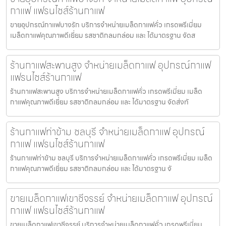
กาแฟ แฟรนไชส์ร้านกาแฟ
ขายอุปกรณ์กาแฟบางรัก บริการจำหน่ายเมล็ดกาแฟคั่ว เกรดพรีเมี่ยม
เมล็ดกาแฟคุณภาพดีเยี่ยม รสชาติกลมกล่อม และ ได้มาตรฐาน จัดส
ร้านกาแฟสะพานสูง จำหน่ายเมล็ดกาแฟ อุปกรณ์กาแฟ
แฟรนไชส์ร้านกาแฟ
ร้านกาแฟสะพานสูง บริการจำหน่ายเมล็ดกาแฟคั่ว เกรดพรีเมี่ยม เมล็ด
กาแฟคุณภาพดีเยี่ยม รสชาติกลมกล่อม และ ได้มาตรฐาน จัดส่งทั
ร้านกาแฟท่าข้าม ชลบุรี จำหน่ายเมล็ดกาแฟ อุปกรณ์
กาแฟ แฟรนไชส์ร้านกาแฟ
ร้านกาแฟท่าข้าม ชลบุรี บริการจำหน่ายเมล็ดกาแฟคั่ว เกรดพรีเมี่ยม เมล็ด
กาแฟคุณภาพดีเยี่ยม รสชาติกลมกล่อม และ ได้มาตรฐาน จั
ขายเมล็ดกาแฟเขาชีจรรย์ จำหน่ายเมล็ดกาแฟ อุปกรณ์
กาแฟ แฟรนไชส์ร้านกาแฟ
ขายเมล็ดกาแฟเขาชีจรรย์ บริการจำหน่ายเมล็ดกาแฟคั่ว เกรดพรีเมี่ยม