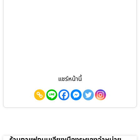
แชร์หน้านี้
ร้านกาแฟถนนเลี่ยงเมืองระยองจำหน่าย