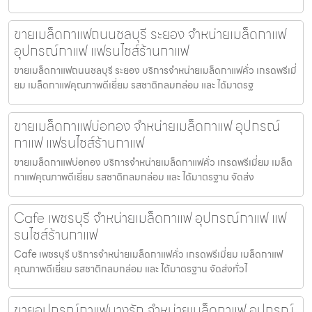
ขายเมล็ดกาแฟถนนชลบุรี ระยอง จำหน่ายเมล็ดกาแฟ
อุปกรณ์กาแฟ แฟรนไชส์ร้านกาแฟ
ขายเมล็ดกาแฟถนนชลบุรี ระยอง บริการจำหน่ายเมล็ดกาแฟคั่ว เกรดพรีเมี่
ยม เมล็ดกาแฟคุณภาพดีเยี่ยม รสชาติกลมกล่อม และ ได้มาตรฐ
ขายเมล็ดกาแฟบ่อทอง จำหน่ายเมล็ดกาแฟ อุปกรณ์
กาแฟ แฟรนไชส์ร้านกาแฟ
ขายเมล็ดกาแฟบ่อทอง บริการจำหน่ายเมล็ดกาแฟคั่ว เกรดพรีเมี่ยม เมล็ด
กาแฟคุณภาพดีเยี่ยม รสชาติกลมกล่อม และ ได้มาตรฐาน จัดส่ง
Cafe เพชรบุรี จำหน่ายเมล็ดกาแฟ อุปกรณ์กาแฟ แฟ
รนไชส์ร้านกาแฟ
Cafe เพชรบุรี บริการจำหน่ายเมล็ดกาแฟคั่ว เกรดพรีเมี่ยม เมล็ดกาแฟ
คุณภาพดีเยี่ยม รสชาติกลมกล่อม และ ได้มาตรฐาน จัดส่งทั่วไ
ขายอุปกรณ์กาแฟบางรัก จำหน่ายเมล็ดกาแฟ อุปกรณ์