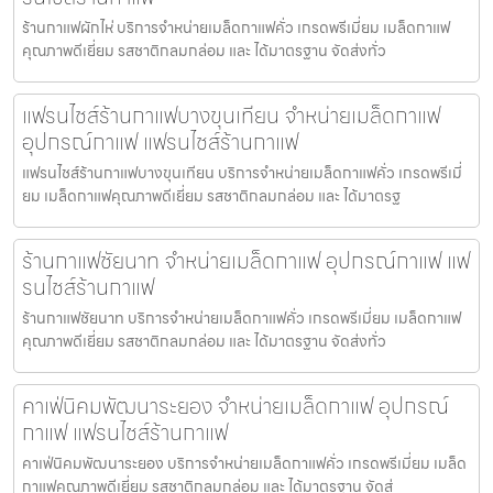
ร้านกาแฟผักไห่ บริการจำหน่ายเมล็ดกาแฟคั่ว เกรดพรีเมี่ยม เมล็ดกาแฟ
คุณภาพดีเยี่ยม รสชาติกลมกล่อม และ ได้มาตรฐาน จัดส่งทั่ว
แฟรนไชส์ร้านกาแฟบางขุนเทียน จำหน่ายเมล็ดกาแฟ
อุปกรณ์กาแฟ แฟรนไชส์ร้านกาแฟ
แฟรนไชส์ร้านกาแฟบางขุนเทียน บริการจำหน่ายเมล็ดกาแฟคั่ว เกรดพรีเมี่
ยม เมล็ดกาแฟคุณภาพดีเยี่ยม รสชาติกลมกล่อม และ ได้มาตรฐ
ร้านกาแฟชัยนาท จำหน่ายเมล็ดกาแฟ อุปกรณ์กาแฟ แฟ
รนไชส์ร้านกาแฟ
ร้านกาแฟชัยนาท บริการจำหน่ายเมล็ดกาแฟคั่ว เกรดพรีเมี่ยม เมล็ดกาแฟ
คุณภาพดีเยี่ยม รสชาติกลมกล่อม และ ได้มาตรฐาน จัดส่งทั่ว
คาเฟ่นิคมพัฒนาระยอง จำหน่ายเมล็ดกาแฟ อุปกรณ์
กาแฟ แฟรนไชส์ร้านกาแฟ
คาเฟ่นิคมพัฒนาระยอง บริการจำหน่ายเมล็ดกาแฟคั่ว เกรดพรีเมี่ยม เมล็ด
กาแฟคุณภาพดีเยี่ยม รสชาติกลมกล่อม และ ได้มาตรฐาน จัดส่