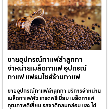
ขายอุปกรณ์กาแฟลำลูกกา
จำหน่ายเมล็ดกาแฟ อุปกรณ์
กาแฟ แฟรนไชส์ร้านกาแฟ
ขายอุปกรณ์กาแฟลำลูกกา บริการจำหน่าย
เมล็ดกาแฟคั่ว เกรดพรีเมี่ยม เมล็ดกาแฟ
คุณภาพดีเยี่ยม รสชาติกลมกล่อม และ ได้