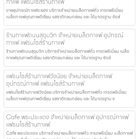
กาแฟ แฟรนไชส์ร้านกาแฟ
ขายอุปกรณ์กาแฟระยอง บริการจำหน่ายเมล็ดกาแฟคั่ว เกรดพรีเมี่ยม
เมล็ดกาแฟคุณภาพดีเยี่ยม รสชาติกลมกล่อม และ ได้มาตรฐาน จัดส่
ร้านกาแฟถนนสุขุมวิท จำหน่ายเมล็ดกาแฟ อุปกรณ์
กาแฟ แฟรนไชส์ร้านกาแฟ
ร้านกาแฟถนนสุขุมวิท บริการจำหน่ายเมล็ดกาแฟคั่ว เกรดพรีเมี่ยม เมล็ด
กาแฟคุณภาพดีเยี่ยม รสชาติกลมกล่อม และ ได้มาตรฐาน จัดส่
แฟรนไชส์ร้านกาแฟวังน้อย จำหน่ายเมล็ดกาแฟ
อุปกรณ์กาแฟ แฟรนไชส์ร้านกาแฟ
แฟรนไชส์ร้านกาแฟวังน้อย บริการจำหน่ายเมล็ดกาแฟคั่ว เกรดพรีเมี่ยม
เมล็ดกาแฟคุณภาพดีเยี่ยม รสชาติกลมกล่อม และ ได้มาตรฐาน จ
Cafe พระประแดง จำหน่ายเมล็ดกาแฟ อุปกรณ์กาแฟ
แฟรนไชส์ร้านกาแฟ
Cafe พระประแดง บริการจำหน่ายเมล็ดกาแฟคั่ว เกรดพรีเมี่ยม เมล็ดกาแฟ