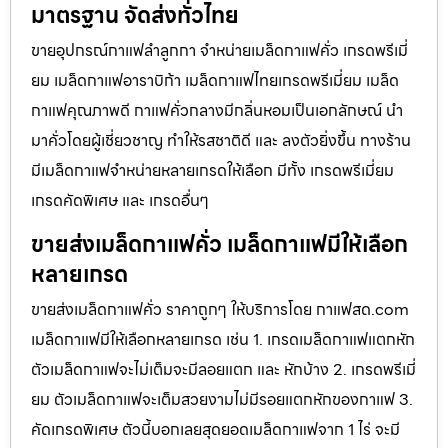
มาตรฐาน จัดส่งทั่วไทย
ขายอุปกรณ์กาแฟลำลูกกา จำหน่ายเมล็ดกาแฟคั่ว เกรดพรีเมี่
ยม เมล็ดกาแฟอาราบิก้า เมล็ดกาแฟไทยเกรดพรีเมี่ยม เมล็ด
กาแฟคุณภาพดี กาแฟคั่วกลางมีกลิ่นหอมเป็นเอกลักษณ์ นำ
มาคั่วโดยผู้เชี่ยวชาญ ทำให้รสชาติดี และ ลงตัวยิ่งขึ้น ทางร้าน
มีเมล็ดกาแฟจำหน่ายหลายเกรดให้เลือก มีทั้ง เกรดพรีเมี่ยม
เกรดคัดพิเศษ และ เกรดอื่นๆ
ขายส่งเมล็ดกาแฟคั่ว เมล็ดกาแฟมีให้เลือก
หลายเกรด
ขายส่งเมล็ดกาแฟคั่ว ราคาถูกๆ ให้บริการโดย กาแฟสด.com
เมล็ดกาแฟมีให้เลือกหลายเกรด เช่น 1. เกรดเมล็ดกาแฟแตกหัก
ตัวเมล็ดกาแฟจะไม่เต็มจะมีลอยแตก และ หักบ้าง 2. เกรดพรีเมี่
ยม ตัวเมล็ดกาแฟจะเต็มสวยงามไม่มีรอยแตกหักของกาแฟ 3.
คัดเกรดพิเศษ ตัวนี้บอกเลยสุดยอดเมล็ดกาแฟจาก 1 ไร่ จะมี