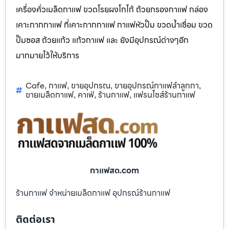
เครื่องคั่วเมล็ดกาแฟ ขวดโรยผงโกโก้ ถ้วยกรองกาแฟ กล่อง
เคาะกากกาแฟ ที่เคาะกากกาแฟ กาแฟหัวปั๊ม ขวดน้ำเชื่อม ขวด
ปั๊มซอส ถ้วยแก้ว แก้วกาแฟ และ ยังมีอุปกรณ์ต่างๆอีก
มากมายไว้ให้บริการ
Cafe
กาแฟ
ขายอุปกรณ
ขายอุปกรณ์กาแฟลำลูกกา
,
,
,
,
ขายเมล็ดกาแฟ
คาเฟ่
ร้านกาแฟ
แฟรนไชส์ร้านกาแฟ
,
,
,
กาแฟสด.com
ร้านกาแฟ จำหน่ายเมล็ดกาแฟ อุปกรณ์ร้านกาแฟ
ติดต่อเรา