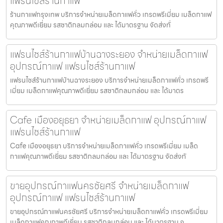
แฟรนไชส์ร้านกาแฟ
ร้านกาแฟกรุงเทพ บริการจำหน่ายเมล็ดกาแฟคั่ว เกรดพรีเมี่ยม เมล็ดกาแฟ
คุณภาพดีเยี่ยม รสชาติกลมกล่อม และ ได้มาตรฐาน จัดส่งทั่
แฟรนไชส์ร้านกาแฟบ้านฉางระยอง จำหน่ายเมล็ดกาแฟ
อุปกรณ์กาแฟ แฟรนไชส์ร้านกาแฟ
แฟรนไชส์ร้านกาแฟบ้านฉางระยอง บริการจำหน่ายเมล็ดกาแฟคั่ว เกรดพรี
เมี่ยม เมล็ดกาแฟคุณภาพดีเยี่ยม รสชาติกลมกล่อม และ ได้มาตร
Cafe เมืองอยุธยา จำหน่ายเมล็ดกาแฟ อุปกรณ์กาแฟ
แฟรนไชส์ร้านกาแฟ
Cafe เมืองอยุธยา บริการจำหน่ายเมล็ดกาแฟคั่ว เกรดพรีเมี่ยม เมล็ด
กาแฟคุณภาพดีเยี่ยม รสชาติกลมกล่อม และ ได้มาตรฐาน จัดส่งทั
ขายอุปกรณ์กาแฟนครชัยศรี จำหน่ายเมล็ดกาแฟ
อุปกรณ์กาแฟ แฟรนไชส์ร้านกาแฟ
ขายอุปกรณ์กาแฟนครชัยศรี บริการจำหน่ายเมล็ดกาแฟคั่ว เกรดพรีเมี่ยม
เมล็ดกาแฟคุณภาพดีเยี่ยม รสชาติกลมกล่อม และ ได้มาตรฐาน จ