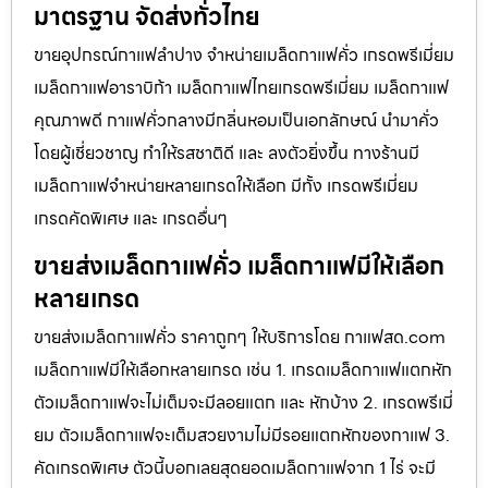
มาตรฐาน จัดส่งทั่วไทย
ขายอุปกรณ์กาแฟลำปาง จำหน่ายเมล็ดกาแฟคั่ว เกรดพรีเมี่ยม
เมล็ดกาแฟอาราบิก้า เมล็ดกาแฟไทยเกรดพรีเมี่ยม เมล็ดกาแฟ
คุณภาพดี กาแฟคั่วกลางมีกลิ่นหอมเป็นเอกลักษณ์ นำมาคั่ว
โดยผู้เชี่ยวชาญ ทำให้รสชาติดี และ ลงตัวยิ่งขึ้น ทางร้านมี
เมล็ดกาแฟจำหน่ายหลายเกรดให้เลือก มีทั้ง เกรดพรีเมี่ยม
เกรดคัดพิเศษ และ เกรดอื่นๆ
ขายส่งเมล็ดกาแฟคั่ว เมล็ดกาแฟมีให้เลือก
หลายเกรด
ขายส่งเมล็ดกาแฟคั่ว ราคาถูกๆ ให้บริการโดย กาแฟสด.com
เมล็ดกาแฟมีให้เลือกหลายเกรด เช่น 1. เกรดเมล็ดกาแฟแตกหัก
ตัวเมล็ดกาแฟจะไม่เต็มจะมีลอยแตก และ หักบ้าง 2. เกรดพรีเมี่
ยม ตัวเมล็ดกาแฟจะเต็มสวยงามไม่มีรอยแตกหักของกาแฟ 3.
คัดเกรดพิเศษ ตัวนี้บอกเลยสุดยอดเมล็ดกาแฟจาก 1 ไร่ จะมี