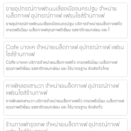
ขายอุปกรณ์กาแฟถนนเลี่ยงเมืองนครปฐม จำหน่าย
เมล็ดกาแฟ อุปกรณ์กาแฟ แฟรนไชส์ร้านกาแฟ
ขายอุปกรณ์กาแฟถนนเลี่ยงเมืองนครปฐม บริการจำหน่ายเมล็ดกาแฟคั่ว
เกรดพรีเมี่ยม เมล็ดกาแฟคุณภาพดีเยี่ยม รสชาติกลมกล่อม และ ไ
Cafe บางแค จำหน่ายเมล็ดกาแฟ อุปกรณ์กาแฟ แฟรน
ไชส์ร้านกาแฟ
Cafe บางแค บริการจำหน่ายเมล็ดกาแฟคั่ว เกรดพรีเมี่ยม เมล็ดกาแฟ
คุณภาพดีเยี่ยม รสชาติกลมกล่อม และ ได้มาตรฐาน จัดส่งทั่วไทย
คาเฟ่คลองสามวา จำหน่ายเมล็ดกาแฟ อุปกรณ์กาแฟ
แฟรนไชส์ร้านกาแฟ
คาเฟ่คลองสามวา บริการจำหน่ายเมล็ดกาแฟคั่ว เกรดพรีเมี่ยม เมล็ดกาแฟ
คุณภาพดีเยี่ยม รสชาติกลมกล่อม และ ได้มาตรฐาน จัดส่งทั่ว
ร้านกาแฟกรุงเทพ จำหน่ายเมล็ดกาแฟ อุปกรณ์กาแฟ