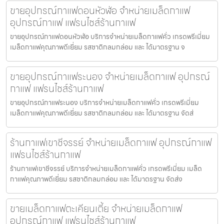
ขายอุปกรณ์กาแฟดอนหัวฬ่อ จำหน่ายเมล็ดกาแฟ
อุปกรณ์กาแฟ แฟรนไชส์ร้านกาแฟ
ขายอุปกรณ์กาแฟดอนหัวฬ่อ บริการจำหน่ายเมล็ดกาแฟคั่ว เกรดพรีเมี่ยม
เมล็ดกาแฟคุณภาพดีเยี่ยม รสชาติกลมกล่อม และ ได้มาตรฐาน จ
ขายอุปกรณ์กาแฟระนอง จำหน่ายเมล็ดกาแฟ อุปกรณ์
กาแฟ แฟรนไชส์ร้านกาแฟ
ขายอุปกรณ์กาแฟระนอง บริการจำหน่ายเมล็ดกาแฟคั่ว เกรดพรีเมี่ยม
เมล็ดกาแฟคุณภาพดีเยี่ยม รสชาติกลมกล่อม และ ได้มาตรฐาน จัดส่
ร้านกาแฟเขาชีจรรย์ จำหน่ายเมล็ดกาแฟ อุปกรณ์กาแฟ
แฟรนไชส์ร้านกาแฟ
ร้านกาแฟเขาชีจรรย์ บริการจำหน่ายเมล็ดกาแฟคั่ว เกรดพรีเมี่ยม เมล็ด
กาแฟคุณภาพดีเยี่ยม รสชาติกลมกล่อม และ ได้มาตรฐาน จัดส่ง
ขายเมล็ดกาแฟตะเคียนเตี้ย จำหน่ายเมล็ดกาแฟ
อุปกรณ์กาแฟ แฟรนไชส์ร้านกาแฟ