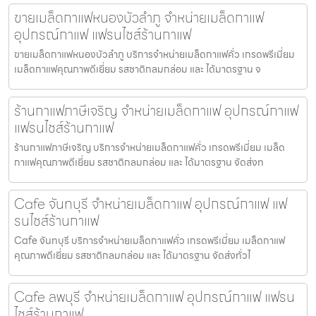
ขายเมล็ดกาแฟหนองบัวลำภู จำหน่ายเมล็ดกาแฟ
อุปกรณ์กาแฟ แฟรนไชส์ร้านกาแฟ
ขายเมล็ดกาแฟหนองบัวลำภู บริการจำหน่ายเมล็ดกาแฟคั่ว เกรดพรีเมี่ยม
เมล็ดกาแฟคุณภาพดีเยี่ยม รสชาติกลมกล่อม และ ได้มาตรฐาน จ
ร้านกาแฟภาษีเจริญ จำหน่ายเมล็ดกาแฟ อุปกรณ์กาแฟ
แฟรนไชส์ร้านกาแฟ
ร้านกาแฟภาษีเจริญ บริการจำหน่ายเมล็ดกาแฟคั่ว เกรดพรีเมี่ยม เมล็ด
กาแฟคุณภาพดีเยี่ยม รสชาติกลมกล่อม และ ได้มาตรฐาน จัดส่งท
Cafe จันทบุรี จำหน่ายเมล็ดกาแฟ อุปกรณ์กาแฟ แฟ
รนไชส์ร้านกาแฟ
Cafe จันทบุรี บริการจำหน่ายเมล็ดกาแฟคั่ว เกรดพรีเมี่ยม เมล็ดกาแฟ
คุณภาพดีเยี่ยม รสชาติกลมกล่อม และ ได้มาตรฐาน จัดส่งทั่วไ
Cafe ลพบุรี จำหน่ายเมล็ดกาแฟ อุปกรณ์กาแฟ แฟรน
ไชส์ร้านกาแฟ