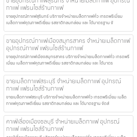
ขายอุปกรณ์กาแฟสุรินทร์ จำหน่ายเมล็ดกาแฟ อุปกรณ์
กาแฟ แฟรนไชส์ร้านกาแฟ
ขายอุปกรณ์กาแฟสุรินทร์ บริการจำหน่ายเมล็ดกาแฟคั่ว เกรดพรีเมี่ยม
เมล็ดกาแฟคุณภาพดีเยี่ยม รสชาติกลมกล่อม และ ได้มาตรฐาน จั
ขายอุปกรณ์กาแฟเมืองสมุทรสาคร จำหน่ายเมล็ดกาแฟ
อุปกรณ์กาแฟ แฟรนไชส์ร้านกาแฟ
ขายอุปกรณ์กาแฟเมืองสมุทรสาคร บริการจำหน่ายเมล็ดกาแฟคั่ว เกรดพรี
เมี่ยม เมล็ดกาแฟคุณภาพดีเยี่ยม รสชาติกลมกล่อม และ ได้มาตร
ขายเมล็ดกาแฟสระบุรี จำหน่ายเมล็ดกาแฟ อุปกรณ์
กาแฟ แฟรนไชส์ร้านกาแฟ
ขายเมล็ดกาแฟสระบุรี บริการจำหน่ายเมล็ดกาแฟคั่ว เกรดพรีเมี่ยม เมล็ด
กาแฟคุณภาพดีเยี่ยม รสชาติกลมกล่อม และ ได้มาตรฐาน จัดส่
คาเฟ่เลี่องเมืองชลบุรี จำหน่ายเมล็ดกาแฟ อุปกรณ์
กาแฟ แฟรนไชส์ร้านกาแฟ