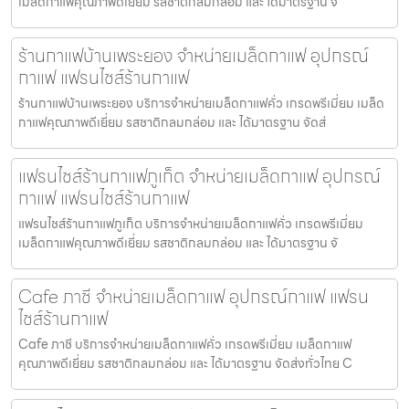
เมล็ดกาแฟคุณภาพดีเยี่ยม รสชาติกลมกล่อม และ ได้มาตรฐาน จั
ร้านกาแฟบ้านเพระยอง จำหน่ายเมล็ดกาแฟ อุปกรณ์
กาแฟ แฟรนไชส์ร้านกาแฟ
ร้านกาแฟบ้านเพระยอง บริการจำหน่ายเมล็ดกาแฟคั่ว เกรดพรีเมี่ยม เมล็ด
กาแฟคุณภาพดีเยี่ยม รสชาติกลมกล่อม และ ได้มาตรฐาน จัดส่
แฟรนไชส์ร้านกาแฟภูเก็ต จำหน่ายเมล็ดกาแฟ อุปกรณ์
กาแฟ แฟรนไชส์ร้านกาแฟ
แฟรนไชส์ร้านกาแฟภูเก็ต บริการจำหน่ายเมล็ดกาแฟคั่ว เกรดพรีเมี่ยม
เมล็ดกาแฟคุณภาพดีเยี่ยม รสชาติกลมกล่อม และ ได้มาตรฐาน จั
Cafe ภาชี จำหน่ายเมล็ดกาแฟ อุปกรณ์กาแฟ แฟรน
ไชส์ร้านกาแฟ
Cafe ภาชี บริการจำหน่ายเมล็ดกาแฟคั่ว เกรดพรีเมี่ยม เมล็ดกาแฟ
คุณภาพดีเยี่ยม รสชาติกลมกล่อม และ ได้มาตรฐาน จัดส่งทั่วไทย C