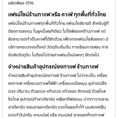
ผลิตเพียง 15%
แฟรน์ไชน์ร้านกาแฟ หรือ คาเฟ่ ทุกพื้นที่ทั่วไทย
แฟรน์ไชน์ร้านกาแฟทุกพื้นที่ทั่วไทย แฟรนไชส์ขายดี สำหรับผู้ที่
ต้องการลงทุน ในยุคนี้เลยทีเดียว ไม่ใช่เพียงแค่ร้านกาแฟ แต่
ยังสามารถทำเป็นคาเฟ่ได้อีกด้วย แพ็กเกจแฟรนไชส์ของเรา มี
บริการครบวงจรตั้งแต่ วัตถุดิบเริ่มต้น การเรียนการสอน การ
จัดส่งวัตถุดิบ ไม่ต้องไปจ่ายค่าเเฟรนไชน์แพงๆ อีกต่อไป
จำหน่ายสินค้าอุปกรณ์ชงกาแฟ ร้านกาแฟ
จำหน่ายสินค้าอุปกรณ์ชงกาแฟ ร้านกาแฟ ไม่ว่าจะเป็น เครื่อง
ชงกาแฟ เครื่องบดกาแฟไฟฟ้า เครื่องบดมือหมุน อุปกรณ์ชั่ง
ตวง ปริมาณ ถ้วยตวง แก้วตวง แก้วซอต จิกเกอร์ ถ้วยโดส
ริ่งโดส อุปกรณ์ทำลาเต้อาร์ต เหยือกตีฟองนม ปากกาวาดลาย
ลาเต้อาร์ต แผ่นลายลาเต้อาร์ต ขวดโรยผงโกโก้ นมสดแช่เย็น
ขวดทำวิปครีม แทมเปอร์ หรือ เทมเปอร์ ยางรองที่กดกาแฟ