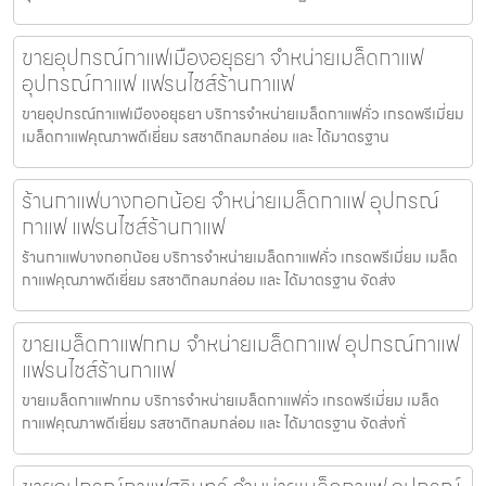
ขายอุปกรณ์กาแฟเมืองอยุธยา จำหน่ายเมล็ดกาแฟ
อุปกรณ์กาแฟ แฟรนไชส์ร้านกาแฟ
ขายอุปกรณ์กาแฟเมืองอยุธยา บริการจำหน่ายเมล็ดกาแฟคั่ว เกรดพรีเมี่ยม
เมล็ดกาแฟคุณภาพดีเยี่ยม รสชาติกลมกล่อม และ ได้มาตรฐาน
ร้านกาแฟบางกอกน้อย จำหน่ายเมล็ดกาแฟ อุปกรณ์
กาแฟ แฟรนไชส์ร้านกาแฟ
ร้านกาแฟบางกอกน้อย บริการจำหน่ายเมล็ดกาแฟคั่ว เกรดพรีเมี่ยม เมล็ด
กาแฟคุณภาพดีเยี่ยม รสชาติกลมกล่อม และ ได้มาตรฐาน จัดส่ง
ขายเมล็ดกาแฟกทม จำหน่ายเมล็ดกาแฟ อุปกรณ์กาแฟ
แฟรนไชส์ร้านกาแฟ
ขายเมล็ดกาแฟกทม บริการจำหน่ายเมล็ดกาแฟคั่ว เกรดพรีเมี่ยม เมล็ด
กาแฟคุณภาพดีเยี่ยม รสชาติกลมกล่อม และ ได้มาตรฐาน จัดส่งทั่