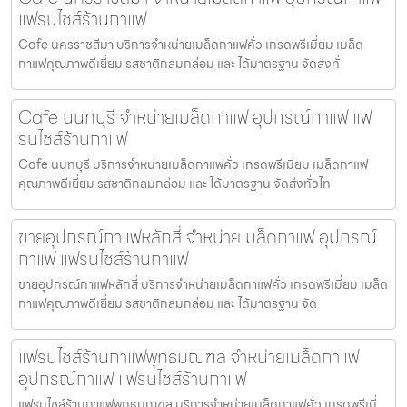
แฟรนไชส์ร้านกาแฟ
Cafe นครราชสีมา บริการจำหน่ายเมล็ดกาแฟคั่ว เกรดพรีเมี่ยม เมล็ด
กาแฟคุณภาพดีเยี่ยม รสชาติกลมกล่อม และ ได้มาตรฐาน จัดส่งทั่
Cafe นนทบุรี จำหน่ายเมล็ดกาแฟ อุปกรณ์กาแฟ แฟ
รนไชส์ร้านกาแฟ
Cafe นนทบุรี บริการจำหน่ายเมล็ดกาแฟคั่ว เกรดพรีเมี่ยม เมล็ดกาแฟ
คุณภาพดีเยี่ยม รสชาติกลมกล่อม และ ได้มาตรฐาน จัดส่งทั่วไท
ขายอุปกรณ์กาแฟหลักสี่ จำหน่ายเมล็ดกาแฟ อุปกรณ์
กาแฟ แฟรนไชส์ร้านกาแฟ
ขายอุปกรณ์กาแฟหลักสี่ บริการจำหน่ายเมล็ดกาแฟคั่ว เกรดพรีเมี่ยม เมล็ด
กาแฟคุณภาพดีเยี่ยม รสชาติกลมกล่อม และ ได้มาตรฐาน จัด
แฟรนไชส์ร้านกาแฟพุทธมณฑล จำหน่ายเมล็ดกาแฟ
อุปกรณ์กาแฟ แฟรนไชส์ร้านกาแฟ
แฟรนไชส์ร้านกาแฟพุทธมณฑล บริการจำหน่ายเมล็ดกาแฟคั่ว เกรดพรีเมี่