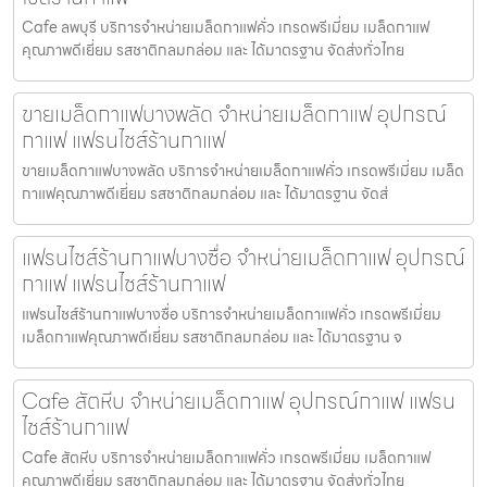
Cafe ลพบุรี บริการจำหน่ายเมล็ดกาแฟคั่ว เกรดพรีเมี่ยม เมล็ดกาแฟ
คุณภาพดีเยี่ยม รสชาติกลมกล่อม และ ได้มาตรฐาน จัดส่งทั่วไทย
ขายเมล็ดกาแฟบางพลัด จำหน่ายเมล็ดกาแฟ อุปกรณ์
กาแฟ แฟรนไชส์ร้านกาแฟ
ขายเมล็ดกาแฟบางพลัด บริการจำหน่ายเมล็ดกาแฟคั่ว เกรดพรีเมี่ยม เมล็ด
กาแฟคุณภาพดีเยี่ยม รสชาติกลมกล่อม และ ได้มาตรฐาน จัดส่
แฟรนไชส์ร้านกาแฟบางซื่อ จำหน่ายเมล็ดกาแฟ อุปกรณ์
กาแฟ แฟรนไชส์ร้านกาแฟ
แฟรนไชส์ร้านกาแฟบางซื่อ บริการจำหน่ายเมล็ดกาแฟคั่ว เกรดพรีเมี่ยม
เมล็ดกาแฟคุณภาพดีเยี่ยม รสชาติกลมกล่อม และ ได้มาตรฐาน จ
Cafe สัตหีบ จำหน่ายเมล็ดกาแฟ อุปกรณ์กาแฟ แฟรน
ไชส์ร้านกาแฟ
Cafe สัตหีบ บริการจำหน่ายเมล็ดกาแฟคั่ว เกรดพรีเมี่ยม เมล็ดกาแฟ
คุณภาพดีเยี่ยม รสชาติกลมกล่อม และ ได้มาตรฐาน จัดส่งทั่วไทย