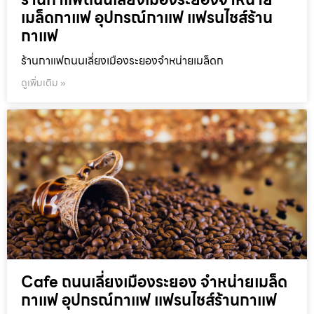
เมล็ดกาแฟ อุปกรณ์กาแฟ แฟรนไชส์ร้าน
กาแฟ
ร้านกาแฟถนนเลี่ยงเมืองระยองจำหน่ายเมล็ดก
ดูเพิ่มเติม »
Cafe ถนนเลี่ยงเมืองระยอง จำหน่ายเมล็ด
กาแฟ อุปกรณ์กาแฟ แฟรนไชส์ร้านกาแฟ