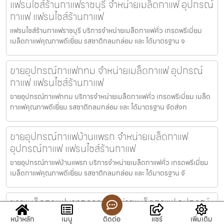
แฟรนไชส์ร้านกาแฟราชบุรี จำหน่ายเมล็ดกาแฟ อุปกรณ์
กาแฟ แฟรนไชส์ร้านกาแฟ
แฟรนไชส์ร้านกาแฟราชบุรี บริการจำหน่ายเมล็ดกาแฟคั่ว เกรดพรีเมี่ยม
เมล็ดกาแฟคุณภาพดีเยี่ยม รสชาติกลมกล่อม และ ได้มาตรฐาน จ
ขายอุปกรณ์กาแฟกทม จำหน่ายเมล็ดกาแฟ อุปกรณ์
กาแฟ แฟรนไชส์ร้านกาแฟ
ขายอุปกรณ์กาแฟกทม บริการจำหน่ายเมล็ดกาแฟคั่ว เกรดพรีเมี่ยม เมล็ด
กาแฟคุณภาพดีเยี่ยม รสชาติกลมกล่อม และ ได้มาตรฐาน จัดส่งท
ขายอุปกรณ์กาแฟบ้านแพรก จำหน่ายเมล็ดกาแฟ
อุปกรณ์กาแฟ แฟรนไชส์ร้านกาแฟ
ขายอุปกรณ์กาแฟบ้านแพรก บริการจำหน่ายเมล็ดกาแฟคั่ว เกรดพรีเมี่ยม
เมล็ดกาแฟคุณภาพดีเยี่ยม รสชาติกลมกล่อม และ ได้มาตรฐาน จั
ขายเมล็ดกาแฟบางกรวย จำหน่ายเมล็ดกาแฟ อุปกรณ์
กาแฟ แฟรนไชส์ร้านกาแฟ
หน้าหลัก
เมนู
ติดต่อ
แชร์
เพิ่มเติม