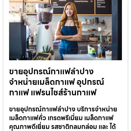
ขายอุปกรณ์กาแฟลำปาง
จำหน่ายเมล็ดกาแฟ อุปกรณ์
กาแฟ แฟรนไชส์ร้านกาแฟ
ขายอุปกรณ์กาแฟลำปาง บริการจำหน่าย
เมล็ดกาแฟคั่ว เกรดพรีเมี่ยม เมล็ดกาแฟ
คุณภาพดีเยี่ยม รสชาติกลมกล่อม และ ได้