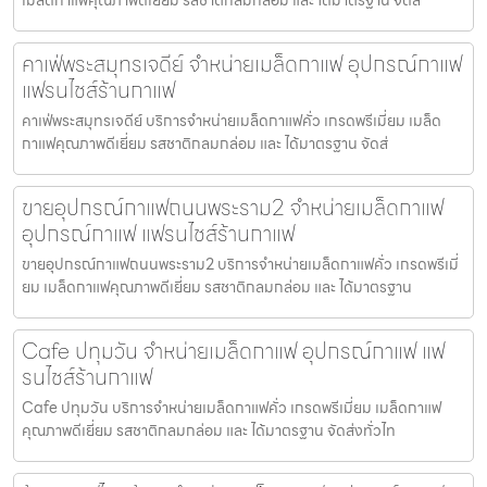
คาเฟ่พระสมุทรเจดีย์ จำหน่ายเมล็ดกาแฟ อุปกรณ์กาแฟ
แฟรนไชส์ร้านกาแฟ
คาเฟ่พระสมุทรเจดีย์ บริการจำหน่ายเมล็ดกาแฟคั่ว เกรดพรีเมี่ยม เมล็ด
กาแฟคุณภาพดีเยี่ยม รสชาติกลมกล่อม และ ได้มาตรฐาน จัดส่
ขายอุปกรณ์กาแฟถนนพระราม2 จำหน่ายเมล็ดกาแฟ
อุปกรณ์กาแฟ แฟรนไชส์ร้านกาแฟ
ขายอุปกรณ์กาแฟถนนพระราม2 บริการจำหน่ายเมล็ดกาแฟคั่ว เกรดพรีเมี่
ยม เมล็ดกาแฟคุณภาพดีเยี่ยม รสชาติกลมกล่อม และ ได้มาตรฐาน
Cafe ปทุมวัน จำหน่ายเมล็ดกาแฟ อุปกรณ์กาแฟ แฟ
รนไชส์ร้านกาแฟ
Cafe ปทุมวัน บริการจำหน่ายเมล็ดกาแฟคั่ว เกรดพรีเมี่ยม เมล็ดกาแฟ
คุณภาพดีเยี่ยม รสชาติกลมกล่อม และ ได้มาตรฐาน จัดส่งทั่วไท