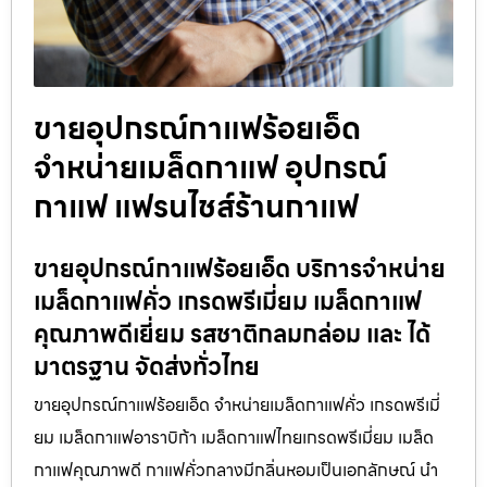
ขายอุปกรณ์กาแฟร้อยเอ็ด
จำหน่ายเมล็ดกาแฟ อุปกรณ์
กาแฟ แฟรนไชส์ร้านกาแฟ
ขายอุปกรณ์กาแฟร้อยเอ็ด บริการจำหน่าย
เมล็ดกาแฟคั่ว เกรดพรีเมี่ยม เมล็ดกาแฟ
คุณภาพดีเยี่ยม รสชาติกลมกล่อม และ ได้
มาตรฐาน จัดส่งทั่วไทย
ขายอุปกรณ์กาแฟร้อยเอ็ด จำหน่ายเมล็ดกาแฟคั่ว เกรดพรีเมี่
ยม เมล็ดกาแฟอาราบิก้า เมล็ดกาแฟไทยเกรดพรีเมี่ยม เมล็ด
กาแฟคุณภาพดี กาแฟคั่วกลางมีกลิ่นหอมเป็นเอกลักษณ์ นำ