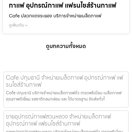
กาแฟ อุปกรณ์กาแฟ แฟรนไชส์ร้านกาแฟ
Cafe ปลวกแดงระยอง บริการจำหน่ายเมล็ดกาแฟ
ดูเพิ่มเติม »
ดูบทความทั้งหมด
Cafe ปทุมธานี จำหน่ายเมล็ดกาแฟ อุปกรณ์กาแฟ แฟ
รนไชส์ร้านกาแฟ
Cafe ปทุมธานี บริการจำหน่ายเมล็ดกาแฟคั่ว เกรดพรีเมี่ยม เมล็ดกาแฟ
คุณภาพดีเยี่ยม รสชาติกลมกล่อม และ ได้มาตรฐาน จัดส่งทั่วไ
ขายอุปกรณ์กาแฟสวนหลวง จำหน่ายเมล็ดกาแฟ
อุปกรณ์กาแฟ แฟรนไชส์ร้านกาแฟ
ขายอุปกรณ์กาแฟสวนหลวง บริการจำหน่ายเมล็ดกาแฟคั่ว เกรดพรีเมี่ยม