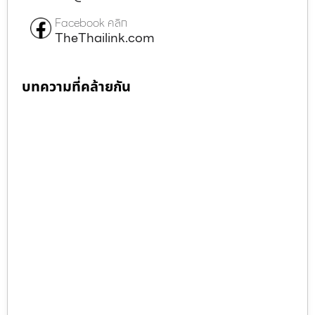
Facebook คลิก
TheThailink.com
บทความที่คล้ายกัน