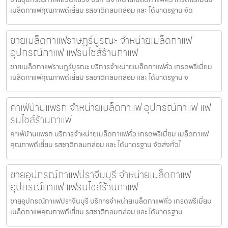
เมล็ดกาแฟคุณภาพดีเยี่ยม รสชาติกลมกล่อม และ ได้มาตรฐาน จัด
ขายเมล็ดกาแฟราษฎร์บูรณะ จำหน่ายเมล็ดกาแฟ
อุปกรณ์กาแฟ แฟรนไชส์ร้านกาแฟ
ขายเมล็ดกาแฟราษฎร์บูรณะ บริการจำหน่ายเมล็ดกาแฟคั่ว เกรดพรีเมี่ยม
เมล็ดกาแฟคุณภาพดีเยี่ยม รสชาติกลมกล่อม และ ได้มาตรฐาน จ
คาเฟ่บ้านแพรก จำหน่ายเมล็ดกาแฟ อุปกรณ์กาแฟ แฟ
รนไชส์ร้านกาแฟ
คาเฟ่บ้านแพรก บริการจำหน่ายเมล็ดกาแฟคั่ว เกรดพรีเมี่ยม เมล็ดกาแฟ
คุณภาพดีเยี่ยม รสชาติกลมกล่อม และ ได้มาตรฐาน จัดส่งทั่วไ
ขายอุปกรณ์กาแฟปราจีนบุรี จำหน่ายเมล็ดกาแฟ
อุปกรณ์กาแฟ แฟรนไชส์ร้านกาแฟ
ขายอุปกรณ์กาแฟปราจีนบุรี บริการจำหน่ายเมล็ดกาแฟคั่ว เกรดพรีเมี่ยม
เมล็ดกาแฟคุณภาพดีเยี่ยม รสชาติกลมกล่อม และ ได้มาตรฐาน