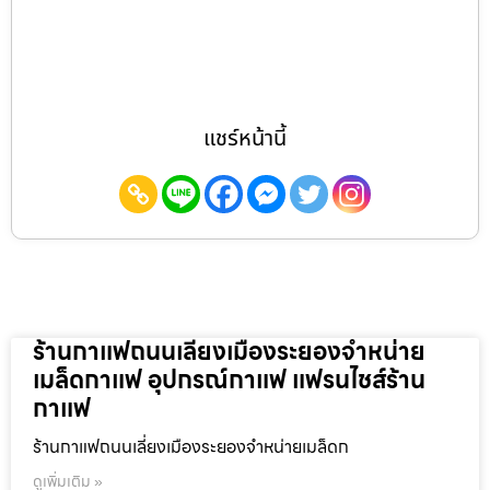
แชร์หน้านี้
ร้านกาแฟถนนเลี่ยงเมืองระยองจำหน่าย
เมล็ดกาแฟ อุปกรณ์กาแฟ แฟรนไชส์ร้าน
กาแฟ
ร้านกาแฟถนนเลี่ยงเมืองระยองจำหน่ายเมล็ดก
ดูเพิ่มเติม »