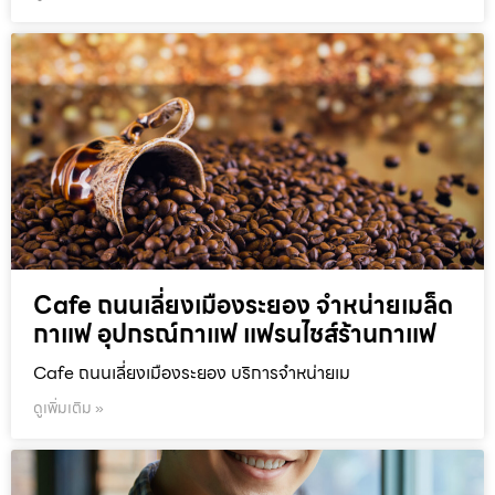
Cafe ถนนเลี่ยงเมืองระยอง จำหน่ายเมล็ด
กาแฟ อุปกรณ์กาแฟ แฟรนไชส์ร้านกาแฟ
Cafe ถนนเลี่ยงเมืองระยอง บริการจำหน่ายเม
ดูเพิ่มเติม »