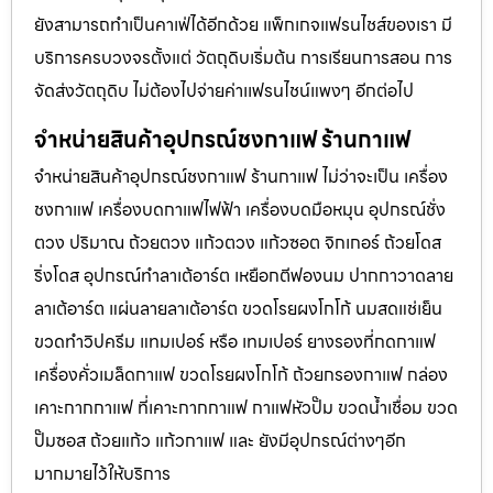
ยังสามารถทำเป็นคาเฟ่ได้อีกด้วย แพ็กเกจแฟรนไชส์ของเรา มี
บริการครบวงจรตั้งแต่ วัตถุดิบเริ่มต้น การเรียนการสอน การ
จัดส่งวัตถุดิบ ไม่ต้องไปจ่ายค่าเเฟรนไชน์แพงๆ อีกต่อไป
จำหน่ายสินค้าอุปกรณ์ชงกาแฟ ร้านกาแฟ
จำหน่ายสินค้าอุปกรณ์ชงกาแฟ ร้านกาแฟ ไม่ว่าจะเป็น เครื่อง
ชงกาแฟ เครื่องบดกาแฟไฟฟ้า เครื่องบดมือหมุน อุปกรณ์ชั่ง
ตวง ปริมาณ ถ้วยตวง แก้วตวง แก้วซอต จิกเกอร์ ถ้วยโดส
ริ่งโดส อุปกรณ์ทำลาเต้อาร์ต เหยือกตีฟองนม ปากกาวาดลาย
ลาเต้อาร์ต แผ่นลายลาเต้อาร์ต ขวดโรยผงโกโก้ นมสดแช่เย็น
ขวดทำวิปครีม แทมเปอร์ หรือ เทมเปอร์ ยางรองที่กดกาแฟ
เครื่องคั่วเมล็ดกาแฟ ขวดโรยผงโกโก้ ถ้วยกรองกาแฟ กล่อง
เคาะกากกาแฟ ที่เคาะกากกาแฟ กาแฟหัวปั๊ม ขวดน้ำเชื่อม ขวด
ปั๊มซอส ถ้วยแก้ว แก้วกาแฟ และ ยังมีอุปกรณ์ต่างๆอีก
มากมายไว้ให้บริการ