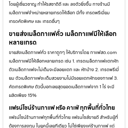
โดยผู้เชี่ยวชาญ ทำให้รสชาติดี และ ลงตัวยิ่งขึ้น ทางร้านมี
เมล็ดกาแฟจำหน่ายหลายเกรดให้เลือก มีทั้ง เกรดพรีเมี่ยม
เกรดคัดพิเศษ และ เกรดอื่นๆ
ขายส่งเมล็ดกาแฟคั่ว เมล็ดกาแฟมีให้เลือก
หลายเกรด
ขายส่งเมล็ดกาแฟคั่ว ราคาถูกๆ ให้บริการโดย กาแฟสด.com
เมล็ดกาแฟมีให้เลือกหลายเกรด เช่น 1. เกรดเมล็ดกาแฟแตกหัก
ตัวเมล็ดกาแฟจะไม่เต็มจะมีลอยแตก และ หักบ้าง 2. เกรดพรีเมี่
ยม ตัวเมล็ดกาแฟจะเต็มสวยงามไม่มีรอยแตกหักของกาแฟ 3.
คัดเกรดพิเศษ ตัวนี้บอกเลยสุดยอดเมล็ดกาแฟจาก 1 ไร่ จะมี
ผลิตเพียง 15%
แฟรน์ไชน์ร้านกาแฟ หรือ คาเฟ่ ทุกพื้นที่ทั่วไทย
แฟรน์ไชน์ร้านกาแฟทุกพื้นที่ทั่วไทย แฟรนไชส์ขายดี สำหรับผู้ที่
ต้องการลงทุน ในยุคนี้เลยทีเดียว ไม่ใช่เพียงแค่ร้านกาแฟ แต่