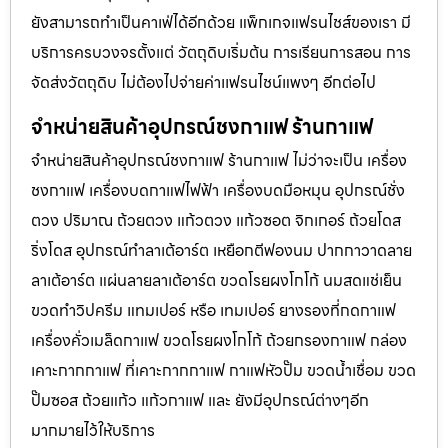
ยังสามารถทำเป็นคาเฟ่ได้อีกด้วย แพ็กเกจแฟรนไชส์ของเรา มี
บริการครบวงจรตั้งแต่ วัตถุดิบเริ่มต้น การเรียนการสอน การ
จัดส่งวัตถุดิบ ไม่ต้องไปจ่ายค่าเเฟรนไชน์แพงๆ อีกต่อไป
จำหน่ายสินค้าอุปกรณ์ชงกาแฟ ร้านกาแฟ
จำหน่ายสินค้าอุปกรณ์ชงกาแฟ ร้านกาแฟ ไม่ว่าจะเป็น เครื่อง
ชงกาแฟ เครื่องบดกาแฟไฟฟ้า เครื่องบดมือหมุน อุปกรณ์ชั่ง
ตวง ปริมาณ ถ้วยตวง แก้วตวง แก้วซอต จิกเกอร์ ถ้วยโดส
ริ่งโดส อุปกรณ์ทำลาเต้อาร์ต เหยือกตีฟองนม ปากกาวาดลาย
ลาเต้อาร์ต แผ่นลายลาเต้อาร์ต ขวดโรยผงโกโก้ นมสดแช่เย็น
ขวดทำวิปครีม แทมเปอร์ หรือ เทมเปอร์ ยางรองที่กดกาแฟ
เครื่องคั่วเมล็ดกาแฟ ขวดโรยผงโกโก้ ถ้วยกรองกาแฟ กล่อง
เคาะกากกาแฟ ที่เคาะกากกาแฟ กาแฟหัวปั๊ม ขวดน้ำเชื่อม ขวด
ปั๊มซอส ถ้วยแก้ว แก้วกาแฟ และ ยังมีอุปกรณ์ต่างๆอีก
มากมายไว้ให้บริการ