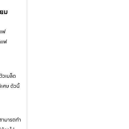
่ยม
าแฟ
กาแฟ
ัวเมล็ด
ศษ ตัวนี้
ยังสามารถทำ