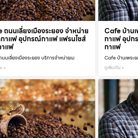
 ถนนเลี่ยงเมืองระยอง จำหน่าย
Cafe บ้านเ
ดกาแฟ อุปกรณ์กาแฟ แฟรนไชส์
กาแฟ อุปกร
กาแฟ
กาแฟ
นนเลี่ยงเมืองระยอง บริการจำหน่ายเม
Cafe บ้านเพระย
ิม »
ดูเพิ่มเติม »