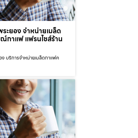
พระยอง จำหน่ายเมล็ด
ณ์กาแฟ แฟรนไชส์ร้าน
อง บริการจำหน่ายเมล็ดกาแฟค