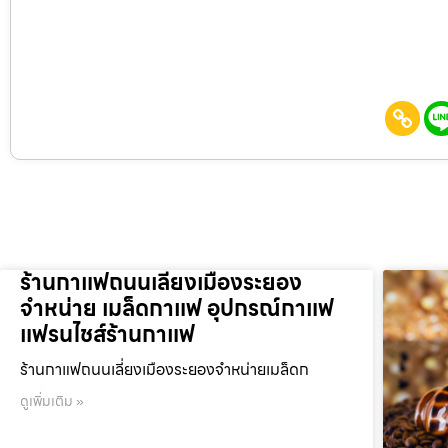
ร้านกาแฟถนนเลี่ยงเมืองระยอง
จำหน่าย เมล็ดกาแฟ อุปกรณ์กาแฟ
แฟรนไชส์ร้านกาแฟ
ร้านกาแฟถนนเลี่ยงเมืองระยองจำหน่ายเมล็ดก
ดูเพิ่มเติม »