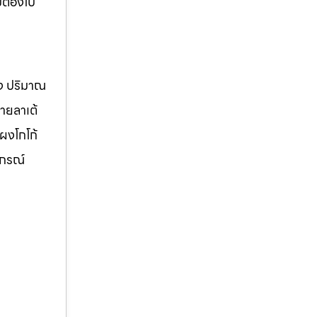
่ต้องไป
วง ปริมาณ
ายลาเต้
ผงโกโก้
ปกรณ์