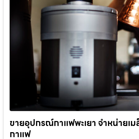
ขายอุปกรณ์กาแฟพะเยา จำหน่ายเมล
กาแฟ