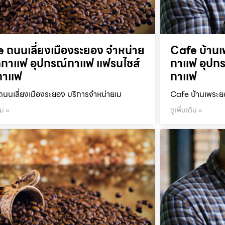
 ถนนเลี่ยงเมืองระยอง จำหน่าย
Cafe บ้านเ
ดกาแฟ อุปกรณ์กาแฟ แฟรนไชส์
กาแฟ อุปกร
กาแฟ
กาแฟ
นนเลี่ยงเมืองระยอง บริการจำหน่ายเม
Cafe บ้านเพระย
ิม »
ดูเพิ่มเติม »