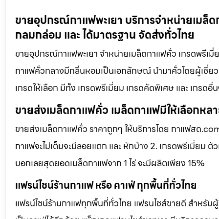
ขายอุปกรณ์กาแฟพะเยา บริการจำหน่ายเมล็ดกา
กลมกล่อม และ ได้มาตรฐาน จัดส่งทั่วไทย
ขายอุปกรณ์กาแฟพะเยา จำหน่ายเมล็ดกาแฟคั่ว เกรดพรีเมี่
กาแฟคั่วกลางมีกลิ่นหอมเป็นเอกลักษณ์ นำมาคั่วโดยผู้เชี่ย
เกรดให้เลือก มีทั้ง เกรดพรีเมี่ยม เกรดคัดพิเศษ และ เกรดอื่
ขายส่งเมล็ดกาแฟคั่ว เมล็ดกาแฟมีให้เลือกหล
ขายส่งเมล็ดกาแฟคั่ว ราคาถูกๆ ให้บริการโดย กาแฟสด.com 
กาแฟจะไม่เต็มจะมีลอยแตก และ หักบ้าง 2. เกรดพรีเมี่ยม ต
บอกเลยสุดยอดเมล็ดกาแฟจาก 1 ไร่ จะมีผลิตเพียง 15%
แฟรน์ไชน์ร้านกาแฟ หรือ คาเฟ่ ทุกพื้นที่ทั่วไทย
แฟรน์ไชน์ร้านกาแฟทุกพื้นที่ทั่วไทย แฟรนไชส์ขายดี สำหรับผู