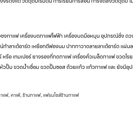
รตั้งแต่ วัตถุดิบเริ่มต้น การเรียนการสอน การจัดส่งวัตถุดิบ ไม
องชงกาแฟ เครื่องบดกาแฟไฟฟ้า เครื่องบดมือหมุน อุปกรณ์ชั่ง ต
รณ์ทำลาเต้อาร์ต เหยือกตีฟองนม ปากกาวาดลายลาเต้อาร์ต แผ่นล
 หรือ เทมเปอร์ ยางรองที่กดกาแฟ เครื่องคั่วเมล็ดกาแฟ ขวดโรย
ั๊ม ขวดน้ำเชื่อม ขวดปั๊มซอส ถ้วยแก้ว แก้วกาแฟ และ ยังมีอุ
กาแฟ
คาเฟ่
ร้านกาแฟ
แฟรนไชส์ร้านกาแฟ
,
,
,