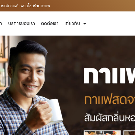
ปกรณ์กาแฟ แฟรนไชส์ร้านกาแฟ
ัก
บริการของเรา
ติดต่อเรา
เกี่ยวกับ