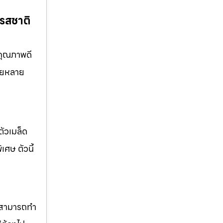
รสชาติ
ฟคุณภาพดี
่ายหลาย
ัวเมล็ด
ศษ ตัวนี้
ยังสามารถทำ