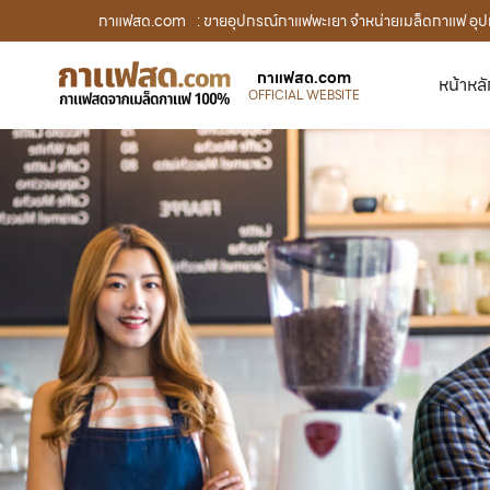
กาแฟสด.com
: ขายอุปกรณ์กาแฟพะเยา จำหน่ายเมล็ดกาแฟ อุ
กาแฟสด.com
หน้าหล
OFFICIAL WEBSITE