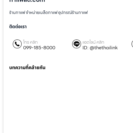
ร้านกาแฟ จำหน่ายเมล็ดกาแฟ อุปกรณ์ร้านกาแฟ
ติดต่อเรา
โทร คลิก
แอดไลน์ คลิก
099-185-8000
ID: @thethailink
บทความที่คล้ายกัน