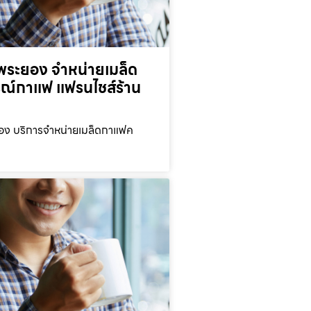
พระยอง จำหน่ายเมล็ด
ณ์กาแฟ แฟรนไชส์ร้าน
อง บริการจำหน่ายเมล็ดกาแฟค