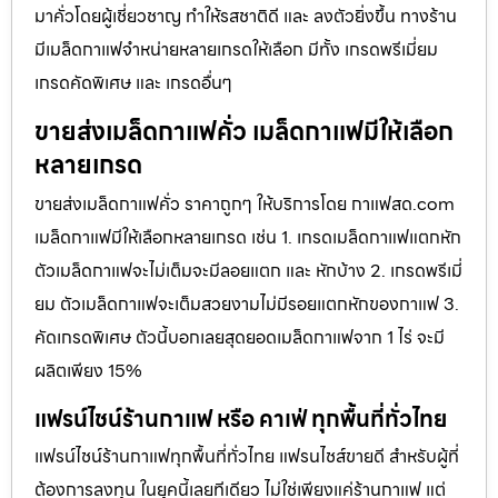
มาคั่วโดยผู้เชี่ยวชาญ ทำให้รสชาติดี และ ลงตัวยิ่งขึ้น ทางร้าน
มีเมล็ดกาแฟจำหน่ายหลายเกรดให้เลือก มีทั้ง เกรดพรีเมี่ยม
เกรดคัดพิเศษ และ เกรดอื่นๆ
ขายส่งเมล็ดกาแฟคั่ว เมล็ดกาแฟมีให้เลือก
หลายเกรด
ขายส่งเมล็ดกาแฟคั่ว ราคาถูกๆ ให้บริการโดย กาแฟสด.com
เมล็ดกาแฟมีให้เลือกหลายเกรด เช่น 1. เกรดเมล็ดกาแฟแตกหัก
ตัวเมล็ดกาแฟจะไม่เต็มจะมีลอยแตก และ หักบ้าง 2. เกรดพรีเมี่
ยม ตัวเมล็ดกาแฟจะเต็มสวยงามไม่มีรอยแตกหักของกาแฟ 3.
คัดเกรดพิเศษ ตัวนี้บอกเลยสุดยอดเมล็ดกาแฟจาก 1 ไร่ จะมี
ผลิตเพียง 15%
แฟรน์ไชน์ร้านกาแฟ หรือ คาเฟ่ ทุกพื้นที่ทั่วไทย
แฟรน์ไชน์ร้านกาแฟทุกพื้นที่ทั่วไทย แฟรนไชส์ขายดี สำหรับผู้ที่
ต้องการลงทุน ในยุคนี้เลยทีเดียว ไม่ใช่เพียงแค่ร้านกาแฟ แต่