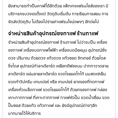
ยังสามารถทำเป็นคาเฟ่ได้อีกด้วย แพ็กเกจแฟรนไชส์ของเรา มี
บริการครบวงจรตั้งแต่ วัตถุดิบเริ่มต้น การเรียนการสอน การ
จัดส่งวัตถุดิบ ไม่ต้องไปจ่ายค่าเเฟรนไชน์แพงๆ อีกต่อไป
จำหน่ายสินค้าอุปกรณ์ชงกาแฟ ร้านกาแฟ
จำหน่ายสินค้าอุปกรณ์ชงกาแฟ ร้านกาแฟ ไม่ว่าจะเป็น เครื่อง
ชงกาแฟ เครื่องบดกาแฟไฟฟ้า เครื่องบดมือหมุน อุปกรณ์ชั่ง
ตวง ปริมาณ ถ้วยตวง แก้วตวง แก้วซอต จิกเกอร์ ถ้วยโดส
ริ่งโดส อุปกรณ์ทำลาเต้อาร์ต เหยือกตีฟองนม ปากกาวาดลาย
ลาเต้อาร์ต แผ่นลายลาเต้อาร์ต ขวดโรยผงโกโก้ นมสดแช่เย็น
ขวดทำวิปครีม แทมเปอร์ หรือ เทมเปอร์ ยางรองที่กดกาแฟ
เครื่องคั่วเมล็ดกาแฟ ขวดโรยผงโกโก้ ถ้วยกรองกาแฟ กล่อง
เคาะกากกาแฟ ที่เคาะกากกาแฟ กาแฟหัวปั๊ม ขวดน้ำเชื่อม ขวด
ปั๊มซอส ถ้วยแก้ว แก้วกาแฟ และ ยังมีอุปกรณ์ต่างๆอีก
มากมายไว้ให้บริการ