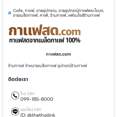
Cafe
กาแฟ
ขายอุปกรณ
ขายอุปกรณ์กาแฟพระโขนง
,
,
,
,
ขายเมล็ดกาแฟ
คาเฟ่
ร้านกาแฟ
แฟรนไชส์ร้านกาแฟ
,
,
,
กาแฟสด.com
ร้านกาแฟ จำหน่ายเมล็ดกาแฟ อุปกรณ์ร้านกาแฟ
ติดต่อเรา
โทร คลิก
099-185-8000
แอดไลน์ คลิก
ID: @thethailink