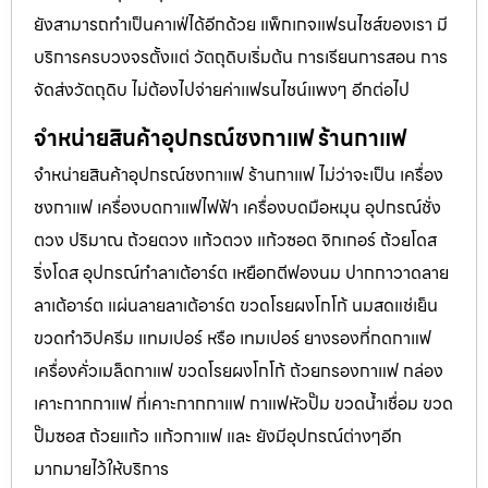
ยังสามารถทำเป็นคาเฟ่ได้อีกด้วย แพ็กเกจแฟรนไชส์ของเรา มี
บริการครบวงจรตั้งแต่ วัตถุดิบเริ่มต้น การเรียนการสอน การ
จัดส่งวัตถุดิบ ไม่ต้องไปจ่ายค่าเเฟรนไชน์แพงๆ อีกต่อไป
จำหน่ายสินค้าอุปกรณ์ชงกาแฟ ร้านกาแฟ
จำหน่ายสินค้าอุปกรณ์ชงกาแฟ ร้านกาแฟ ไม่ว่าจะเป็น เครื่อง
ชงกาแฟ เครื่องบดกาแฟไฟฟ้า เครื่องบดมือหมุน อุปกรณ์ชั่ง
ตวง ปริมาณ ถ้วยตวง แก้วตวง แก้วซอต จิกเกอร์ ถ้วยโดส
ริ่งโดส อุปกรณ์ทำลาเต้อาร์ต เหยือกตีฟองนม ปากกาวาดลาย
ลาเต้อาร์ต แผ่นลายลาเต้อาร์ต ขวดโรยผงโกโก้ นมสดแช่เย็น
ขวดทำวิปครีม แทมเปอร์ หรือ เทมเปอร์ ยางรองที่กดกาแฟ
เครื่องคั่วเมล็ดกาแฟ ขวดโรยผงโกโก้ ถ้วยกรองกาแฟ กล่อง
เคาะกากกาแฟ ที่เคาะกากกาแฟ กาแฟหัวปั๊ม ขวดน้ำเชื่อม ขวด
ปั๊มซอส ถ้วยแก้ว แก้วกาแฟ และ ยังมีอุปกรณ์ต่างๆอีก
มากมายไว้ให้บริการ