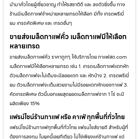
นำมาคั่วโดยผู้เชี่ยวชาญ ทำให้รสชาติดี และ ลงตัวยิ่งขึ้น ทาง
ร้านมีเมล็ดกาแฟจำหน่ายหลายเกรดให้เลือก มีทั้ง เกรดพรีเมี่
ยม เกรดคัดพิเศษ และ เกรดอื่นๆ
ขายส่งเมล็ดกาแฟคั่ว เมล็ดกาแฟมีให้เลือก
หลายเกรด
ขายส่งเมล็ดกาแฟคั่ว ราคาถูกๆ ให้บริการโดย กาแฟสด.com
เมล็ดกาแฟมีให้เลือกหลายเกรด เช่น 1. เกรดเมล็ดกาแฟแตกหัก
ตัวเมล็ดกาแฟจะไม่เต็มจะมีลอยแตก และ หักบ้าง 2. เกรดพรีเมี่
ยม ตัวเมล็ดกาแฟจะเต็มสวยงามไม่มีรอยแตกหักของกาแฟ 3.
คัดเกรดพิเศษ ตัวนี้บอกเลยสุดยอดเมล็ดกาแฟจาก 1 ไร่ จะมี
ผลิตเพียง 15%
แฟรน์ไชน์ร้านกาแฟ หรือ คาเฟ่ ทุกพื้นที่ทั่วไทย
แฟรน์ไชน์ร้านกาแฟทุกพื้นที่ทั่วไทย แฟรนไชส์ขายดี สำหรับผู้ที่
ต้องการลงทุน ในยุคนี้เลยทีเดียว ไม่ใช่เพียงแค่ร้านกาแฟ แต่