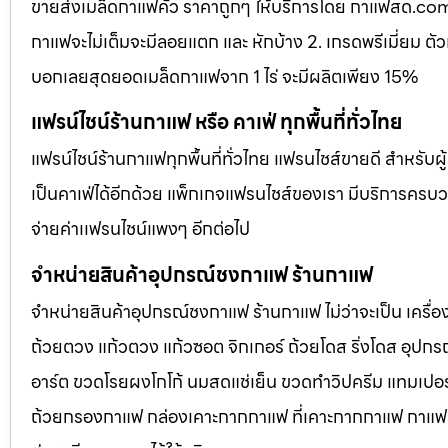
ขายส่งเมล็ดกาแฟคั่ว ราคาถูกๆ ให้บริการโดย กาแฟสด.com 
กาแฟจะไม่เต็มจะมีลอยแตก และ หักบ้าง 2. เกรดพรีเมี่ยม ต
บอกเลยสุดยอดเมล็ดกาแฟจาก 1 ไร่ จะมีผลิตเพียง 15%
แฟรน์ไชน์ร้านกาแฟ หรือ คาเฟ่ ทุกพื้นที่ทั่วไทย
แฟรน์ไชน์ร้านกาแฟทุกพื้นที่ทั่วไทย แฟรนไชส์ขายดี สำหรับผู
เป็นคาเฟ่ได้อีกด้วย แพ็กเกจแฟรนไชส์ของเรา มีบริการครบวงจ
จ่ายค่าเเฟรนไชน์แพงๆ อีกต่อไป
จำหน่ายสินค้าอุปกรณ์ชงกาแฟ ร้านกาแฟ
จำหน่ายสินค้าอุปกรณ์ชงกาแฟ ร้านกาแฟ ไม่ว่าจะเป็น เครื่
ถ้วยตวง แก้วตวง แก้วซอต จิกเกอร์ ถ้วยโดส ริ่งโดส อุปก
อาร์ต ขวดโรยผงโกโก้ นมสดแช่เย็น ขวดทำวิปครีม แทมเปอร์
ถ้วยกรองกาแฟ กล่องเคาะกากกาแฟ ที่เคาะกากกาแฟ กาแฟหัวป