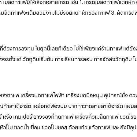
เมล็ดกาแฟมีให้เลือกหลายเกรด เช่น 1. เกรดเมล็ดกาแฟแตกหัก ต
ัวเมล็ดกาแฟจะเต็มสวยงามไม่มีรอยแตกหักของกาแฟ 3. คัดเกรดพิเ
้ที่ต้องการลงทุน ในยุคนี้เลยทีเดียว ไม่ใช่เพียงแค่ร้านกาแฟ แต่
รตั้งแต่ วัตถุดิบเริ่มต้น การเรียนการสอน การจัดส่งวัตถุดิบ ไม
องชงกาแฟ เครื่องบดกาแฟไฟฟ้า เครื่องบดมือหมุน อุปกรณ์ชั่ง ต
รณ์ทำลาเต้อาร์ต เหยือกตีฟองนม ปากกาวาดลายลาเต้อาร์ต แผ่นล
 หรือ เทมเปอร์ ยางรองที่กดกาแฟ เครื่องคั่วเมล็ดกาแฟ ขวดโรย
ั๊ม ขวดน้ำเชื่อม ขวดปั๊มซอส ถ้วยแก้ว แก้วกาแฟ และ ยังมีอุ