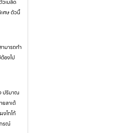
ัวเมล็ด
ศษ ตัวนี้
ยังสามารถทำ
่ต้องไป
วง ปริมาณ
ายลาเต้
ผงโกโก้
ปกรณ์