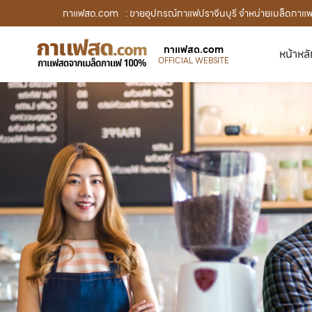
กาแฟสด.com
: ขายอุปกรณ์กาแฟปราจีนบุรี จำหน่ายเมล็ดกาแ
กาแฟสด.com
หน้าหล
OFFICIAL WEBSITE