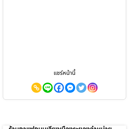
แชร์หน้านี้