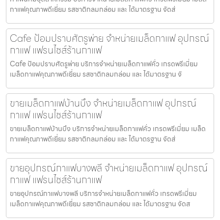
กาแฟคุณภาพดีเยี่ยม รสชาติกลมกล่อม และ ได้มาตรฐาน จัดส่
Cafe ป้อมปราบศัตรูพ่าย จำหน่ายเมล็ดกาแฟ อุปกรณ์
กาแฟ แฟรนไชส์ร้านกาแฟ
Cafe ป้อมปราบศัตรูพ่าย บริการจำหน่ายเมล็ดกาแฟคั่ว เกรดพรีเมี่ยม
เมล็ดกาแฟคุณภาพดีเยี่ยม รสชาติกลมกล่อม และ ได้มาตรฐาน จั
ขายเมล็ดกาแฟบ้านบึง จำหน่ายเมล็ดกาแฟ อุปกรณ์
กาแฟ แฟรนไชส์ร้านกาแฟ
ขายเมล็ดกาแฟบ้านบึง บริการจำหน่ายเมล็ดกาแฟคั่ว เกรดพรีเมี่ยม เมล็ด
กาแฟคุณภาพดีเยี่ยม รสชาติกลมกล่อม และ ได้มาตรฐาน จัดส่
ขายอุปกรณ์กาแฟบางพลี จำหน่ายเมล็ดกาแฟ อุปกรณ์
กาแฟ แฟรนไชส์ร้านกาแฟ
ขายอุปกรณ์กาแฟบางพลี บริการจำหน่ายเมล็ดกาแฟคั่ว เกรดพรีเมี่ยม
เมล็ดกาแฟคุณภาพดีเยี่ยม รสชาติกลมกล่อม และ ได้มาตรฐาน จัดส