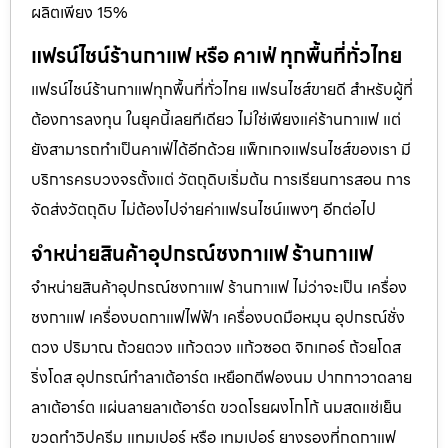
ผลิตเพียง 15%
แฟรน์ไชน์ร้านกาแฟ หรือ คาเฟ่ ทุกพื้นที่ทั่วไทย
แฟรน์ไชน์ร้านกาแฟทุกพื้นที่ทั่วไทย แฟรนไชส์ขายดี สำหรับผู้ที่
ต้องการลงทุน ในยุคนี้เลยทีเดียว ไม่ใช่เพียงแค่ร้านกาแฟ แต่
ยังสามารถทำเป็นคาเฟ่ได้อีกด้วย แพ็กเกจแฟรนไชส์ของเรา มี
บริการครบวงจรตั้งแต่ วัตถุดิบเริ่มต้น การเรียนการสอน การ
จัดส่งวัตถุดิบ ไม่ต้องไปจ่ายค่าเเฟรนไชน์แพงๆ อีกต่อไป
จำหน่ายสินค้าอุปกรณ์ชงกาแฟ ร้านกาแฟ
จำหน่ายสินค้าอุปกรณ์ชงกาแฟ ร้านกาแฟ ไม่ว่าจะเป็น เครื่อง
ชงกาแฟ เครื่องบดกาแฟไฟฟ้า เครื่องบดมือหมุน อุปกรณ์ชั่ง
ตวง ปริมาณ ถ้วยตวง แก้วตวง แก้วซอต จิกเกอร์ ถ้วยโดส
ริ่งโดส อุปกรณ์ทำลาเต้อาร์ต เหยือกตีฟองนม ปากกาวาดลาย
ลาเต้อาร์ต แผ่นลายลาเต้อาร์ต ขวดโรยผงโกโก้ นมสดแช่เย็น
ขวดทำวิปครีม แทมเปอร์ หรือ เทมเปอร์ ยางรองที่กดกาแฟ