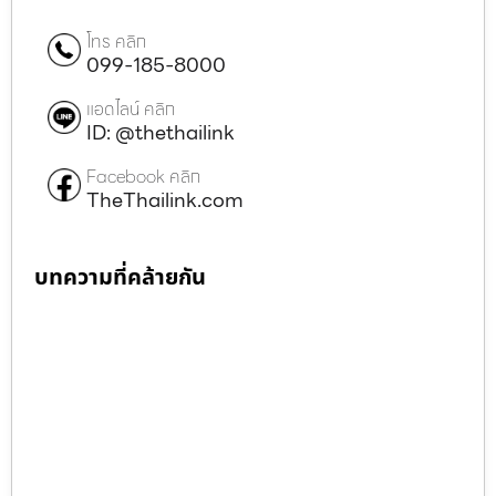
โทร คลิก
099-185-8000
แอดไลน์ คลิก
ID: @thethailink
Facebook คลิก
TheThailink.com
บทความที่คล้ายกัน