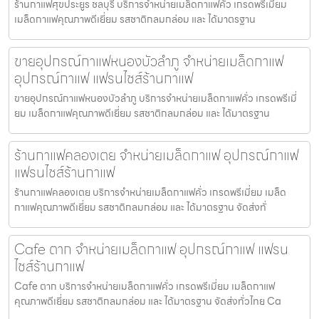
ร้านกาแฟศุขประยูร ชลบุรี บริการจำหน่ายเมล็ดกาแฟคั่ว เกรดพรีเมี่ยม
เมล็ดกาแฟคุณภาพดีเยี่ยม รสชาติกลมกล่อม และ ได้มาตรฐาน
ขายอุปกรณ์กาแฟหนองบัวลำภู จำหน่ายเมล็ดกาแฟ
อุปกรณ์กาแฟ แฟรนไชส์ร้านกาแฟ
ขายอุปกรณ์กาแฟหนองบัวลำภู บริการจำหน่ายเมล็ดกาแฟคั่ว เกรดพรีเมี่
ยม เมล็ดกาแฟคุณภาพดีเยี่ยม รสชาติกลมกล่อม และ ได้มาตรฐาน
ร้านกาแฟคลองเตย จำหน่ายเมล็ดกาแฟ อุปกรณ์กาแฟ
แฟรนไชส์ร้านกาแฟ
ร้านกาแฟคลองเตย บริการจำหน่ายเมล็ดกาแฟคั่ว เกรดพรีเมี่ยม เมล็ด
กาแฟคุณภาพดีเยี่ยม รสชาติกลมกล่อม และ ได้มาตรฐาน จัดส่งทั่
Cafe ตาก จำหน่ายเมล็ดกาแฟ อุปกรณ์กาแฟ แฟรน
ไชส์ร้านกาแฟ
Cafe ตาก บริการจำหน่ายเมล็ดกาแฟคั่ว เกรดพรีเมี่ยม เมล็ดกาแฟ
คุณภาพดีเยี่ยม รสชาติกลมกล่อม และ ได้มาตรฐาน จัดส่งทั่วไทย Ca