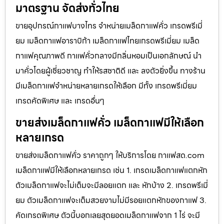
มาตรฐาน จัดส่งทั่วไทย
ขายอุปกรณ์กาแฟบางไทร จำหน่ายเมล็ดกาแฟคั่ว เกรดพรีเมี่
ยม เมล็ดกาแฟอาราบิก้า เมล็ดกาแฟไทยเกรดพรีเมี่ยม เมล็ด
กาแฟคุณภาพดี กาแฟคั่วกลางมีกลิ่นหอมเป็นเอกลักษณ์ นำ
มาคั่วโดยผู้เชี่ยวชาญ ทำให้รสชาติดี และ ลงตัวยิ่งขึ้น ทางร้าน
มีเมล็ดกาแฟจำหน่ายหลายเกรดให้เลือก มีทั้ง เกรดพรีเมี่ยม
เกรดคัดพิเศษ และ เกรดอื่นๆ
ขายส่งเมล็ดกาแฟคั่ว เมล็ดกาแฟมีให้เลือก
หลายเกรด
ขายส่งเมล็ดกาแฟคั่ว ราคาถูกๆ ให้บริการโดย กาแฟสด.com
เมล็ดกาแฟมีให้เลือกหลายเกรด เช่น 1. เกรดเมล็ดกาแฟแตกหัก
ตัวเมล็ดกาแฟจะไม่เต็มจะมีลอยแตก และ หักบ้าง 2. เกรดพรีเมี่
ยม ตัวเมล็ดกาแฟจะเต็มสวยงามไม่มีรอยแตกหักของกาแฟ 3.
คัดเกรดพิเศษ ตัวนี้บอกเลยสุดยอดเมล็ดกาแฟจาก 1 ไร่ จะมี