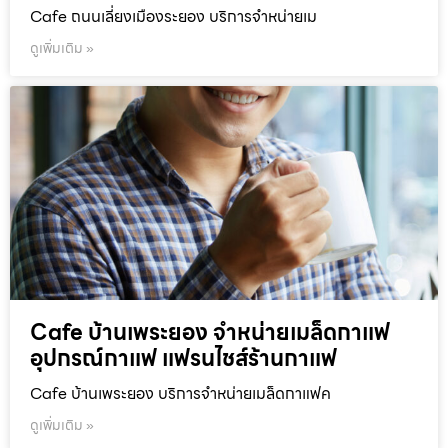
Cafe ถนนเลี่ยงเมืองระยอง บริการจำหน่ายเม
ดูเพิ่มเติม »
Cafe บ้านเพระยอง จำหน่ายเมล็ดกาแฟ
อุปกรณ์กาแฟ แฟรนไชส์ร้านกาแฟ
Cafe บ้านเพระยอง บริการจำหน่ายเมล็ดกาแฟค
ดูเพิ่มเติม »