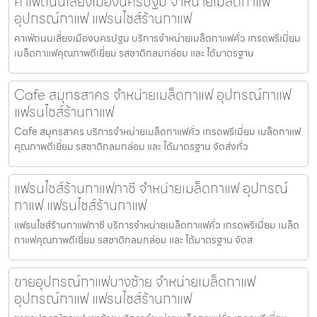
คาเฟ่ถนนเลี่ยงเมืองนครปฐม จำหน่ายเมล็ดกาแฟ
อุปกรณ์กาแฟ แฟรนไชส์ร้านกาแฟ
คาเฟ่ถนนเลี่ยงเมืองนครปฐม บริการจำหน่ายเมล็ดกาแฟคั่ว เกรดพรีเมี่ยม
เมล็ดกาแฟคุณภาพดีเยี่ยม รสชาติกลมกล่อม และ ได้มาตรฐาน
Cafe สมุทรสาคร จำหน่ายเมล็ดกาแฟ อุปกรณ์กาแฟ
แฟรนไชส์ร้านกาแฟ
Cafe สมุทรสาคร บริการจำหน่ายเมล็ดกาแฟคั่ว เกรดพรีเมี่ยม เมล็ดกาแฟ
คุณภาพดีเยี่ยม รสชาติกลมกล่อม และ ได้มาตรฐาน จัดส่งทั่ว
แฟรนไชส์ร้านกาแฟภาชี จำหน่ายเมล็ดกาแฟ อุปกรณ์
กาแฟ แฟรนไชส์ร้านกาแฟ
แฟรนไชส์ร้านกาแฟภาชี บริการจำหน่ายเมล็ดกาแฟคั่ว เกรดพรีเมี่ยม เมล็ด
กาแฟคุณภาพดีเยี่ยม รสชาติกลมกล่อม และ ได้มาตรฐาน จัดส
ขายอุปกรณ์กาแฟบางซ้าย จำหน่ายเมล็ดกาแฟ
อุปกรณ์กาแฟ แฟรนไชส์ร้านกาแฟ