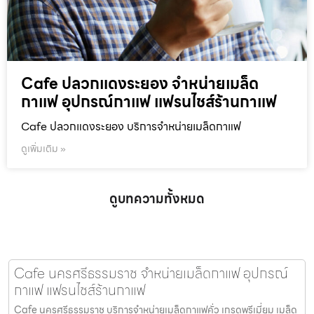
Cafe ปลวกแดงระยอง จำหน่ายเมล็ด
กาแฟ อุปกรณ์กาแฟ แฟรนไชส์ร้านกาแฟ
Cafe ปลวกแดงระยอง บริการจำหน่ายเมล็ดกาแฟ
ดูเพิ่มเติม »
ดูบทความทั้งหมด
Cafe นครศรีธรรมราช จำหน่ายเมล็ดกาแฟ อุปกรณ์
กาแฟ แฟรนไชส์ร้านกาแฟ
Cafe นครศรีธรรมราช บริการจำหน่ายเมล็ดกาแฟคั่ว เกรดพรีเมี่ยม เมล็ด