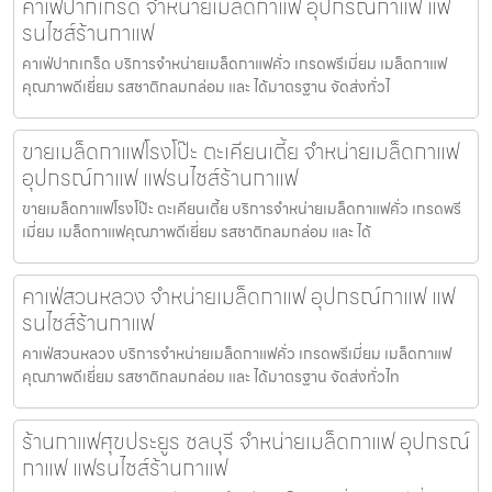
คาเฟ่ปากเกร็ด จำหน่ายเมล็ดกาแฟ อุปกรณ์กาแฟ แฟ
รนไชส์ร้านกาแฟ
คาเฟ่ปากเกร็ด บริการจำหน่ายเมล็ดกาแฟคั่ว เกรดพรีเมี่ยม เมล็ดกาแฟ
คุณภาพดีเยี่ยม รสชาติกลมกล่อม และ ได้มาตรฐาน จัดส่งทั่วไ
ขายเมล็ดกาแฟโรงโป๊ะ ตะเคียนเตี้ย จำหน่ายเมล็ดกาแฟ
อุปกรณ์กาแฟ แฟรนไชส์ร้านกาแฟ
ขายเมล็ดกาแฟโรงโป๊ะ ตะเคียนเตี้ย บริการจำหน่ายเมล็ดกาแฟคั่ว เกรดพรี
เมี่ยม เมล็ดกาแฟคุณภาพดีเยี่ยม รสชาติกลมกล่อม และ ได้
คาเฟ่สวนหลวง จำหน่ายเมล็ดกาแฟ อุปกรณ์กาแฟ แฟ
รนไชส์ร้านกาแฟ
คาเฟ่สวนหลวง บริการจำหน่ายเมล็ดกาแฟคั่ว เกรดพรีเมี่ยม เมล็ดกาแฟ
คุณภาพดีเยี่ยม รสชาติกลมกล่อม และ ได้มาตรฐาน จัดส่งทั่วไท
ร้านกาแฟศุขประยูร ชลบุรี จำหน่ายเมล็ดกาแฟ อุปกรณ์
กาแฟ แฟรนไชส์ร้านกาแฟ