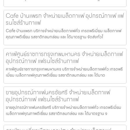
Cafe บ้านแพรก จำหน่ายเมล็ดกาแฟ อุปกรณ์กาแฟ แฟ
รนไชส์ร้านกาแฟ
Cafe บ้านแพรก บริการจำหน่ายเมล็ดกาแฟคั่ว เกรดพรีเมี่ยม เมล็ดกาแฟ
คุณภาพดีเยี่ยม รสชาติกลมกล่อม และ ได้มาตรฐาน จัดส่งทั่วไ
คาเฟ่ศูนย์ราชการกรุงเทพมหานคร จำหน่ายเมล็ดกาแฟ
อุปกรณ์กาแฟ แฟรนไชส์ร้านกาแฟ
คาเฟ่ศูนย์ราชการกรุงเทพมหานคร บริการจำหน่ายเมล็ดกาแฟคั่ว เกรดพรี
เมี่ยม เมล็ดกาแฟคุณภาพดีเยี่ยม รสชาติกลมกล่อม และ ได้มาต
ขายอุปกรณ์กาแฟนครชัยศรี จำหน่ายเมล็ดกาแฟ
อุปกรณ์กาแฟ แฟรนไชส์ร้านกาแฟ
ขายอุปกรณ์กาแฟนครชัยศรี บริการจำหน่ายเมล็ดกาแฟคั่ว เกรดพรีเมี่ยม
เมล็ดกาแฟคุณภาพดีเยี่ยม รสชาติกลมกล่อม และ ได้มาตรฐาน จ