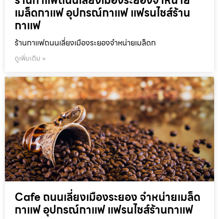
ร้านกาแฟถนนเลี่ยงเมืองระยองจำหน่าย
เมล็ดกาแฟ อุปกรณ์กาแฟ แฟรนไชส์ร้าน
กาแฟ
ร้านกาแฟถนนเลี่ยงเมืองระยองจำหน่ายเมล็ดก
ดูเพิ่มเติม »
Cafe ถนนเลี่ยงเมืองระยอง จำหน่ายเมล็ด
กาแฟ อุปกรณ์กาแฟ แฟรนไชส์ร้านกาแฟ