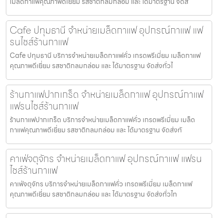
เมล็ดกาแฟคุณภาพดีเยี่ยม รสชาติกลมกล่อม และ ได้มาตรฐาน จัดส
Cafe ปทุมธานี จำหน่ายเมล็ดกาแฟ อุปกรณ์กาแฟ แฟ
รนไชส์ร้านกาแฟ
Cafe ปทุมธานี บริการจำหน่ายเมล็ดกาแฟคั่ว เกรดพรีเมี่ยม เมล็ดกาแฟ
คุณภาพดีเยี่ยม รสชาติกลมกล่อม และ ได้มาตรฐาน จัดส่งทั่วไ
ร้านกาแฟปากเกร็ด จำหน่ายเมล็ดกาแฟ อุปกรณ์กาแฟ
แฟรนไชส์ร้านกาแฟ
ร้านกาแฟปากเกร็ด บริการจำหน่ายเมล็ดกาแฟคั่ว เกรดพรีเมี่ยม เมล็ด
กาแฟคุณภาพดีเยี่ยม รสชาติกลมกล่อม และ ได้มาตรฐาน จัดส่งทั
คาเฟ่จตุจักร จำหน่ายเมล็ดกาแฟ อุปกรณ์กาแฟ แฟรน
ไชส์ร้านกาแฟ
คาเฟ่จตุจักร บริการจำหน่ายเมล็ดกาแฟคั่ว เกรดพรีเมี่ยม เมล็ดกาแฟ
คุณภาพดีเยี่ยม รสชาติกลมกล่อม และ ได้มาตรฐาน จัดส่งทั่วไท