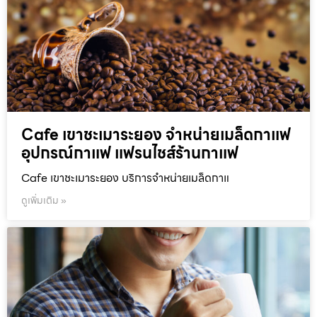
Cafe เขาชะเมาระยอง จำหน่ายเมล็ดกาแฟ
อุปกรณ์กาแฟ แฟรนไชส์ร้านกาแฟ
Cafe เขาชะเมาระยอง บริการจำหน่ายเมล็ดกาแ
ดูเพิ่มเติม »