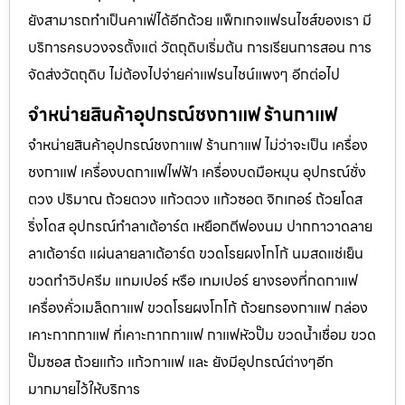
ยังสามารถทำเป็นคาเฟ่ได้อีกด้วย แพ็กเกจแฟรนไชส์ของเรา มี
บริการครบวงจรตั้งแต่ วัตถุดิบเริ่มต้น การเรียนการสอน การ
จัดส่งวัตถุดิบ ไม่ต้องไปจ่ายค่าเเฟรนไชน์แพงๆ อีกต่อไป
จำหน่ายสินค้าอุปกรณ์ชงกาแฟ ร้านกาแฟ
จำหน่ายสินค้าอุปกรณ์ชงกาแฟ ร้านกาแฟ ไม่ว่าจะเป็น เครื่อง
ชงกาแฟ เครื่องบดกาแฟไฟฟ้า เครื่องบดมือหมุน อุปกรณ์ชั่ง
ตวง ปริมาณ ถ้วยตวง แก้วตวง แก้วซอต จิกเกอร์ ถ้วยโดส
ริ่งโดส อุปกรณ์ทำลาเต้อาร์ต เหยือกตีฟองนม ปากกาวาดลาย
ลาเต้อาร์ต แผ่นลายลาเต้อาร์ต ขวดโรยผงโกโก้ นมสดแช่เย็น
ขวดทำวิปครีม แทมเปอร์ หรือ เทมเปอร์ ยางรองที่กดกาแฟ
เครื่องคั่วเมล็ดกาแฟ ขวดโรยผงโกโก้ ถ้วยกรองกาแฟ กล่อง
เคาะกากกาแฟ ที่เคาะกากกาแฟ กาแฟหัวปั๊ม ขวดน้ำเชื่อม ขวด
ปั๊มซอส ถ้วยแก้ว แก้วกาแฟ และ ยังมีอุปกรณ์ต่างๆอีก
มากมายไว้ให้บริการ