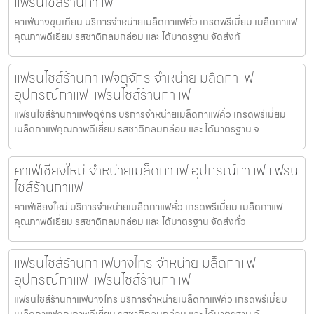
แฟรนไชส์ร้านกาแฟ
คาเฟ่บางขุนเทียน บริการจำหน่ายเมล็ดกาแฟคั่ว เกรดพรีเมี่ยม เมล็ดกาแฟ
คุณภาพดีเยี่ยม รสชาติกลมกล่อม และ ได้มาตรฐาน จัดส่งทั
แฟรนไชส์ร้านกาแฟจตุจักร จำหน่ายเมล็ดกาแฟ
อุปกรณ์กาแฟ แฟรนไชส์ร้านกาแฟ
แฟรนไชส์ร้านกาแฟจตุจักร บริการจำหน่ายเมล็ดกาแฟคั่ว เกรดพรีเมี่ยม
เมล็ดกาแฟคุณภาพดีเยี่ยม รสชาติกลมกล่อม และ ได้มาตรฐาน จ
คาเฟ่เชียงใหม่ จำหน่ายเมล็ดกาแฟ อุปกรณ์กาแฟ แฟรน
ไชส์ร้านกาแฟ
คาเฟ่เชียงใหม่ บริการจำหน่ายเมล็ดกาแฟคั่ว เกรดพรีเมี่ยม เมล็ดกาแฟ
คุณภาพดีเยี่ยม รสชาติกลมกล่อม และ ได้มาตรฐาน จัดส่งทั่ว
แฟรนไชส์ร้านกาแฟบางไทร จำหน่ายเมล็ดกาแฟ
อุปกรณ์กาแฟ แฟรนไชส์ร้านกาแฟ
แฟรนไชส์ร้านกาแฟบางไทร บริการจำหน่ายเมล็ดกาแฟคั่ว เกรดพรีเมี่ยม
เมล็ดกาแฟคุณภาพดีเยี่ยม รสชาติกลมกล่อม และ ได้มาตรฐาน จั