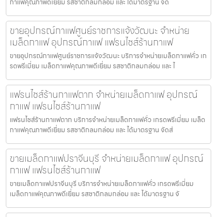
กาแฟคุณภาพดีเยี่ยม รสชาติกลมกล่อม และ ได้มาตรฐาน จัด
ขายอุปกรณ์กาแฟศูนย์ราชการแจ้งวัฒนะ จำหน่าย
เมล็ดกาแฟ อุปกรณ์กาแฟ แฟรนไชส์ร้านกาแฟ
ขายอุปกรณ์กาแฟศูนย์ราชการแจ้งวัฒนะ บริการจำหน่ายเมล็ดกาแฟคั่ว เก
รดพรีเมี่ยม เมล็ดกาแฟคุณภาพดีเยี่ยม รสชาติกลมกล่อม และ ไ
แฟรนไชส์ร้านกาแฟตาก จำหน่ายเมล็ดกาแฟ อุปกรณ์
กาแฟ แฟรนไชส์ร้านกาแฟ
แฟรนไชส์ร้านกาแฟตาก บริการจำหน่ายเมล็ดกาแฟคั่ว เกรดพรีเมี่ยม เมล็ด
กาแฟคุณภาพดีเยี่ยม รสชาติกลมกล่อม และ ได้มาตรฐาน จัดส่
ขายเมล็ดกาแฟปราจีนบุรี จำหน่ายเมล็ดกาแฟ อุปกรณ์
กาแฟ แฟรนไชส์ร้านกาแฟ
ขายเมล็ดกาแฟปราจีนบุรี บริการจำหน่ายเมล็ดกาแฟคั่ว เกรดพรีเมี่ยม
เมล็ดกาแฟคุณภาพดีเยี่ยม รสชาติกลมกล่อม และ ได้มาตรฐาน จั