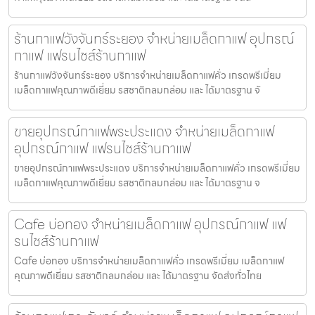
ร้านกาแฟวังจันทร์ระยอง จำหน่ายเมล็ดกาแฟ อุปกรณ์
กาแฟ แฟรนไชส์ร้านกาแฟ
ร้านกาแฟวังจันทร์ระยอง บริการจำหน่ายเมล็ดกาแฟคั่ว เกรดพรีเมี่ยม
เมล็ดกาแฟคุณภาพดีเยี่ยม รสชาติกลมกล่อม และ ได้มาตรฐาน จั
ขายอุปกรณ์กาแฟพระประแดง จำหน่ายเมล็ดกาแฟ
อุปกรณ์กาแฟ แฟรนไชส์ร้านกาแฟ
ขายอุปกรณ์กาแฟพระประแดง บริการจำหน่ายเมล็ดกาแฟคั่ว เกรดพรีเมี่ยม
เมล็ดกาแฟคุณภาพดีเยี่ยม รสชาติกลมกล่อม และ ได้มาตรฐาน จ
Cafe บ่อทอง จำหน่ายเมล็ดกาแฟ อุปกรณ์กาแฟ แฟ
รนไชส์ร้านกาแฟ
Cafe บ่อทอง บริการจำหน่ายเมล็ดกาแฟคั่ว เกรดพรีเมี่ยม เมล็ดกาแฟ
คุณภาพดีเยี่ยม รสชาติกลมกล่อม และ ได้มาตรฐาน จัดส่งทั่วไทย