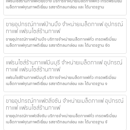
แฟรนไชส์ร้านกาแฟห้วยขวาง บริการจำหน่ายเมล็ดกาแฟคั่ว เกรดพรีเมี่ยม
เมล็ดกาแฟคุณภาพดีเยี่ยม รสชาติกลมกล่อม และ ได้มาตรฐาน
ขายอุปกรณ์กาแฟบ้านบึง จำหน่ายเมล็ดกาแฟ อุปกรณ์
กาแฟ แฟรนไชส์ร้านกาแฟ
ขายอุปกรณ์กาแฟบ้านบึง บริการจำหน่ายเมล็ดกาแฟคั่ว เกรดพรีเมี่ยม
เมล็ดกาแฟคุณภาพดีเยี่ยม รสชาติกลมกล่อม และ ได้มาตรฐาน จัด
แฟรนไชส์ร้านกาแฟมีนบุรี จำหน่ายเมล็ดกาแฟ อุปกรณ์
กาแฟ แฟรนไชส์ร้านกาแฟ
แฟรนไชส์ร้านกาแฟมีนบุรี บริการจำหน่ายเมล็ดกาแฟคั่ว เกรดพรีเมี่ยม
เมล็ดกาแฟคุณภาพดีเยี่ยม รสชาติกลมกล่อม และ ได้มาตรฐาน จ
ขายอุปกรณ์กาแฟตลิ่งชัน จำหน่ายเมล็ดกาแฟ อุปกรณ์
กาแฟ แฟรนไชส์ร้านกาแฟ
ขายอุปกรณ์กาแฟตลิ่งชัน บริการจำหน่ายเมล็ดกาแฟคั่ว เกรดพรีเมี่ยม
เมล็ดกาแฟคุณภาพดีเยี่ยม รสชาติกลมกล่อม และ ได้มาตรฐาน จั