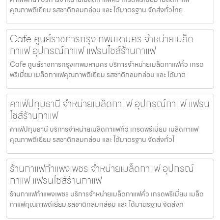
คุณภาพดีเยี่ยม รสชาติกลมกล่อม และ ได้มาตรฐาน จัดส่งทั่วไทย
Cafe ศูนย์ราชการกรุงเทพมหานคร จำหน่ายเมล็ด
กาแฟ อุปกรณ์กาแฟ แฟรนไชส์ร้านกาแฟ
Cafe ศูนย์ราชการกรุงเทพมหานคร บริการจำหน่ายเมล็ดกาแฟคั่ว เกรด
พรีเมี่ยม เมล็ดกาแฟคุณภาพดีเยี่ยม รสชาติกลมกล่อม และ ได้มาต
คาเฟ่ปทุมธานี จำหน่ายเมล็ดกาแฟ อุปกรณ์กาแฟ แฟรน
ไชส์ร้านกาแฟ
คาเฟ่ปทุมธานี บริการจำหน่ายเมล็ดกาแฟคั่ว เกรดพรีเมี่ยม เมล็ดกาแฟ
คุณภาพดีเยี่ยม รสชาติกลมกล่อม และ ได้มาตรฐาน จัดส่งทั่วไ
ร้านกาแฟกำแพงเพชร จำหน่ายเมล็ดกาแฟ อุปกรณ์
กาแฟ แฟรนไชส์ร้านกาแฟ
ร้านกาแฟกำแพงเพชร บริการจำหน่ายเมล็ดกาแฟคั่ว เกรดพรีเมี่ยม เมล็ด
กาแฟคุณภาพดีเยี่ยม รสชาติกลมกล่อม และ ได้มาตรฐาน จัดส่งท