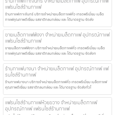
ร้านกาแฟเกาะจันทร์ จำหน่ายเมล็ดกาแฟ อุปกรณ์กาแฟ
แฟรนไชส์ร้านกาแฟ
ร้านกาแฟเกาะจันทร์ บริการจำหน่ายเมล็ดกาแฟคั่ว เกรดพรีเมี่ยม เมล็ด
กาแฟคุณภาพดีเยี่ยม รสชาติกลมกล่อม และ ได้มาตรฐาน จัดส่ง
ขายเมล็ดกาแฟพังงา จำหน่ายเมล็ดกาแฟ อุปกรณ์กาแฟ
แฟรนไชส์ร้านกาแฟ
ขายเมล็ดกาแฟพังงา บริการจำหน่ายเมล็ดกาแฟคั่ว เกรดพรีเมี่ยม เมล็ด
กาแฟคุณภาพดีเยี่ยม รสชาติกลมกล่อม และ ได้มาตรฐาน จัดส่งท
ร้านกาแฟบางนา จำหน่ายเมล็ดกาแฟ อุปกรณ์กาแฟ แฟ
รนไชส์ร้านกาแฟ
ร้านกาแฟบางนา บริการจำหน่ายเมล็ดกาแฟคั่ว เกรดพรีเมี่ยม เมล็ดกาแฟ
คุณภาพดีเยี่ยม รสชาติกลมกล่อม และ ได้มาตรฐาน จัดส่งทั่วไ
แฟรนไชส์ร้านกาแฟห้วยขวาง จำหน่ายเมล็ดกาแฟ
อุปกรณ์กาแฟ แฟรนไชส์ร้านกาแฟ