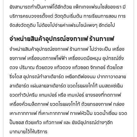
ยังสามารถทำเป็นคาเฟ่ได้อีกด้วย แพ็กเกจแฟรนไชส์ของเรา มี
บริการครบวงจรตั้งแต่ วัตถุดิบเริ่มต้น การเรียนการสอน การ
จัดส่งวัตถุดิบ ไม่ต้องไปจ่ายค่าเเฟรนไชน์แพงๆ อีกต่อไป
จำหน่ายสินค้าอุปกรณ์ชงกาแฟ ร้านกาแฟ
จำหน่ายสินค้าอุปกรณ์ชงกาแฟ ร้านกาแฟ ไม่ว่าจะเป็น เครื่อง
ชงกาแฟ เครื่องบดกาแฟไฟฟ้า เครื่องบดมือหมุน อุปกรณ์ชั่ง
ตวง ปริมาณ ถ้วยตวง แก้วตวง แก้วซอต จิกเกอร์ ถ้วยโดส
ริ่งโดส อุปกรณ์ทำลาเต้อาร์ต เหยือกตีฟองนม ปากกาวาดลาย
ลาเต้อาร์ต แผ่นลายลาเต้อาร์ต ขวดโรยผงโกโก้ นมสดแช่เย็น
ขวดทำวิปครีม แทมเปอร์ หรือ เทมเปอร์ ยางรองที่กดกาแฟ
เครื่องคั่วเมล็ดกาแฟ ขวดโรยผงโกโก้ ถ้วยกรองกาแฟ กล่อง
เคาะกากกาแฟ ที่เคาะกากกาแฟ กาแฟหัวปั๊ม ขวดน้ำเชื่อม ขวด
ปั๊มซอส ถ้วยแก้ว แก้วกาแฟ และ ยังมีอุปกรณ์ต่างๆอีก
มากมายไว้ให้บริการ