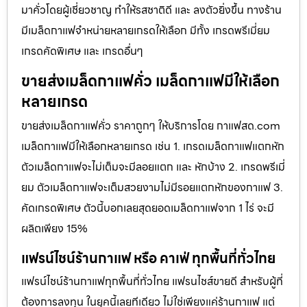
มาคั่วโดยผู้เชี่ยวชาญ ทำให้รสชาติดี และ ลงตัวยิ่งขึ้น ทางร้าน
มีเมล็ดกาแฟจำหน่ายหลายเกรดให้เลือก มีทั้ง เกรดพรีเมี่ยม
เกรดคัดพิเศษ และ เกรดอื่นๆ
ขายส่งเมล็ดกาแฟคั่ว เมล็ดกาแฟมีให้เลือก
หลายเกรด
ขายส่งเมล็ดกาแฟคั่ว ราคาถูกๆ ให้บริการโดย กาแฟสด.com
เมล็ดกาแฟมีให้เลือกหลายเกรด เช่น 1. เกรดเมล็ดกาแฟแตกหัก
ตัวเมล็ดกาแฟจะไม่เต็มจะมีลอยแตก และ หักบ้าง 2. เกรดพรีเมี่
ยม ตัวเมล็ดกาแฟจะเต็มสวยงามไม่มีรอยแตกหักของกาแฟ 3.
คัดเกรดพิเศษ ตัวนี้บอกเลยสุดยอดเมล็ดกาแฟจาก 1 ไร่ จะมี
ผลิตเพียง 15%
แฟรน์ไชน์ร้านกาแฟ หรือ คาเฟ่ ทุกพื้นที่ทั่วไทย
แฟรน์ไชน์ร้านกาแฟทุกพื้นที่ทั่วไทย แฟรนไชส์ขายดี สำหรับผู้ที่
ต้องการลงทุน ในยุคนี้เลยทีเดียว ไม่ใช่เพียงแค่ร้านกาแฟ แต่