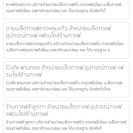
คาเฟ่ห้วยขวาง บริการจำหน่ายเมล็ดกาแฟคั่ว เกรดพรีเมี่ยม เมล็ดกาแฟ
คุณภาพดีเยี่ยม รสชาติกลมกล่อม และ ได้มาตรฐาน จัดส่งทั่วไ
ขายเมล็ดกาแฟลาดหลุมแก้ว จำหน่ายเมล็ดกาแฟ
อุปกรณ์กาแฟ แฟรนไชส์ร้านกาแฟ
ขายเมล็ดกาแฟลาดหลุมแก้ว บริการจำหน่ายเมล็ดกาแฟคั่ว เกรดพรีเมี่ยม
เมล็ดกาแฟคุณภาพดีเยี่ยม รสชาติกลมกล่อม และ ได้มาตรฐาน จ
Cafe พานทอง จำหน่ายเมล็ดกาแฟ อุปกรณ์กาแฟ แฟ
รนไชส์ร้านกาแฟ
Cafe พานทอง บริการจำหน่ายเมล็ดกาแฟคั่ว เกรดพรีเมี่ยม เมล็ดกาแฟ
คุณภาพดีเยี่ยม รสชาติกลมกล่อม และ ได้มาตรฐาน จัดส่งทั่วไทย
ร้านกาแฟลำลูกกา จำหน่ายเมล็ดกาแฟ อุปกรณ์กาแฟ
แฟรนไชส์ร้านกาแฟ
ร้านกาแฟลำลูกกา บริการจำหน่ายเมล็ดกาแฟคั่ว เกรดพรีเมี่ยม เมล็ดกาแฟ
คุณภาพดีเยี่ยม รสชาติกลมกล่อม และ ได้มาตรฐาน จัดส่งทั่