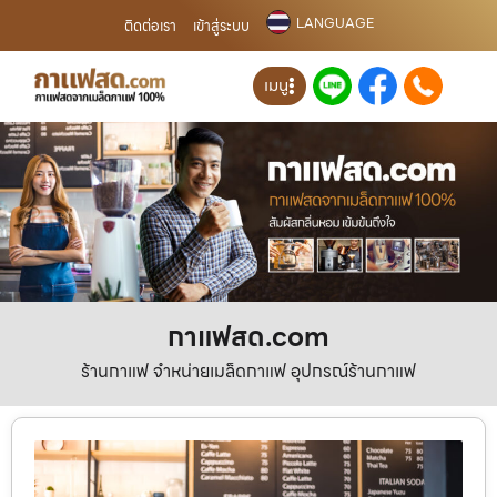
LANGUAGE
ติดต่อเรา
เข้าสู่ระบบ
เมนู
กาแฟสด.com
ร้านกาแฟ จำหน่ายเมล็ดกาแฟ อุปกรณ์ร้านกาแฟ