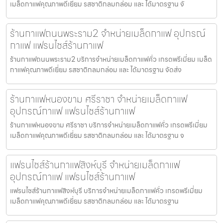
เมล็ดกาแฟคุณภาพดีเยี่ยม รสชาติกลมกล่อม และ ได้มาตรฐาน จั
ร้านกาแฟถนนพระราม2 จำหน่ายเมล็ดกาแฟ อุปกรณ์
กาแฟ แฟรนไชส์ร้านกาแฟ
ร้านกาแฟถนนพระราม2 บริการจำหน่ายเมล็ดกาแฟคั่ว เกรดพรีเมี่ยม เมล็ด
กาแฟคุณภาพดีเยี่ยม รสชาติกลมกล่อม และ ได้มาตรฐาน จัดส่ง
ร้านกาแฟหนองขาม ศรีราชา จำหน่ายเมล็ดกาแฟ
อุปกรณ์กาแฟ แฟรนไชส์ร้านกาแฟ
ร้านกาแฟหนองขาม ศรีราชา บริการจำหน่ายเมล็ดกาแฟคั่ว เกรดพรีเมี่ยม
เมล็ดกาแฟคุณภาพดีเยี่ยม รสชาติกลมกล่อม และ ได้มาตรฐาน จ
แฟรนไชส์ร้านกาแฟสิงห์บุรี จำหน่ายเมล็ดกาแฟ
อุปกรณ์กาแฟ แฟรนไชส์ร้านกาแฟ
แฟรนไชส์ร้านกาแฟสิงห์บุรี บริการจำหน่ายเมล็ดกาแฟคั่ว เกรดพรีเมี่ยม
เมล็ดกาแฟคุณภาพดีเยี่ยม รสชาติกลมกล่อม และ ได้มาตรฐาน