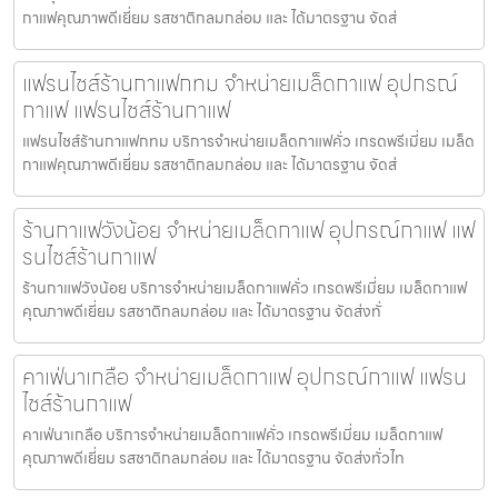
กาแฟคุณภาพดีเยี่ยม รสชาติกลมกล่อม และ ได้มาตรฐาน จัดส่
แฟรนไชส์ร้านกาแฟกทม จำหน่ายเมล็ดกาแฟ อุปกรณ์
กาแฟ แฟรนไชส์ร้านกาแฟ
แฟรนไชส์ร้านกาแฟกทม บริการจำหน่ายเมล็ดกาแฟคั่ว เกรดพรีเมี่ยม เมล็ด
กาแฟคุณภาพดีเยี่ยม รสชาติกลมกล่อม และ ได้มาตรฐาน จัดส่
ร้านกาแฟวังน้อย จำหน่ายเมล็ดกาแฟ อุปกรณ์กาแฟ แฟ
รนไชส์ร้านกาแฟ
ร้านกาแฟวังน้อย บริการจำหน่ายเมล็ดกาแฟคั่ว เกรดพรีเมี่ยม เมล็ดกาแฟ
คุณภาพดีเยี่ยม รสชาติกลมกล่อม และ ได้มาตรฐาน จัดส่งทั่
คาเฟ่นาเกลือ จำหน่ายเมล็ดกาแฟ อุปกรณ์กาแฟ แฟรน
ไชส์ร้านกาแฟ
คาเฟ่นาเกลือ บริการจำหน่ายเมล็ดกาแฟคั่ว เกรดพรีเมี่ยม เมล็ดกาแฟ
คุณภาพดีเยี่ยม รสชาติกลมกล่อม และ ได้มาตรฐาน จัดส่งทั่วไท