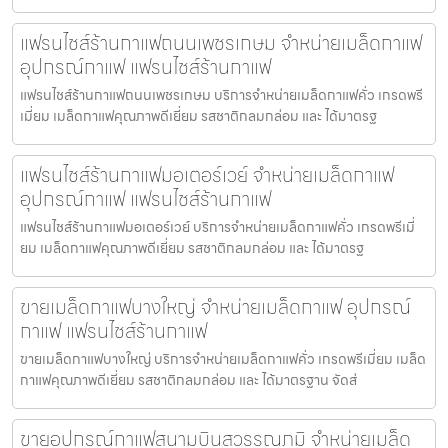
แฟรนไชส์ร้านกาแฟถนนเพชรเกษม จำหน่ายเมล็ดกาแฟ
อุปกรณ์กาแฟ แฟรนไชส์ร้านกาแฟ
แฟรนไชส์ร้านกาแฟถนนเพชรเกษม บริการจำหน่ายเมล็ดกาแฟคั่ว เกรดพรี
เมี่ยม เมล็ดกาแฟคุณภาพดีเยี่ยม รสชาติกลมกล่อม และ ได้มาตรฐ
แฟรนไชส์ร้านกาแฟมอเตอร์เวย์ จำหน่ายเมล็ดกาแฟ
อุปกรณ์กาแฟ แฟรนไชส์ร้านกาแฟ
แฟรนไชส์ร้านกาแฟมอเตอร์เวย์ บริการจำหน่ายเมล็ดกาแฟคั่ว เกรดพรีเมี่
ยม เมล็ดกาแฟคุณภาพดีเยี่ยม รสชาติกลมกล่อม และ ได้มาตรฐ
ขายเมล็ดกาแฟบางใหญ่ จำหน่ายเมล็ดกาแฟ อุปกรณ์
กาแฟ แฟรนไชส์ร้านกาแฟ
ขายเมล็ดกาแฟบางใหญ่ บริการจำหน่ายเมล็ดกาแฟคั่ว เกรดพรีเมี่ยม เมล็ด
กาแฟคุณภาพดีเยี่ยม รสชาติกลมกล่อม และ ได้มาตรฐาน จัดส่
ขายอุปกรณ์กาแฟสนามบินสุวรรณภูมิ จำหน่ายเมล็ด