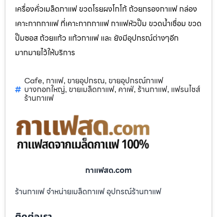
เครื่องคั่วเมล็ดกาแฟ ขวดโรยผงโกโก้ ถ้วยกรองกาแฟ กล่อง
เคาะกากกาแฟ ที่เคาะกากกาแฟ กาแฟหัวปั๊ม ขวดน้ำเชื่อม ขวด
ปั๊มซอส ถ้วยแก้ว แก้วกาแฟ และ ยังมีอุปกรณ์ต่างๆอีก
มากมายไว้ให้บริการ
Cafe
กาแฟ
ขายอุปกรณ
ขายอุปกรณ์กาแฟ
,
,
,
บางกอกใหญ่
ขายเมล็ดกาแฟ
คาเฟ่
ร้านกาแฟ
แฟรนไชส์
,
,
,
,
ร้านกาแฟ
กาแฟสด.com
ร้านกาแฟ จำหน่ายเมล็ดกาแฟ อุปกรณ์ร้านกาแฟ
ติดต่อเรา