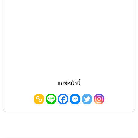
แชร์หน้านี้