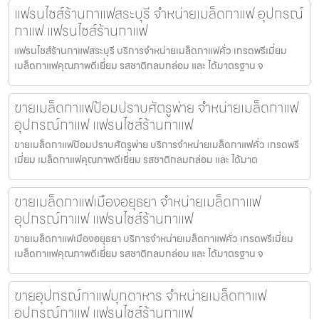
แฟรนไชส์ร้านกาแฟสระบุรี จำหน่ายเมล็ดกาแฟ อุปกรณ์
กาแฟ แฟรนไชส์ร้านกาแฟ
แฟรนไชส์ร้านกาแฟสระบุรี บริการจำหน่ายเมล็ดกาแฟคั่ว เกรดพรีเมี่ยม
เมล็ดกาแฟคุณภาพดีเยี่ยม รสชาติกลมกล่อม และ ได้มาตรฐาน จ
ขายเมล็ดกาแฟป้อมปราบศัตรูพ่าย จำหน่ายเมล็ดกาแฟ
อุปกรณ์กาแฟ แฟรนไชส์ร้านกาแฟ
ขายเมล็ดกาแฟป้อมปราบศัตรูพ่าย บริการจำหน่ายเมล็ดกาแฟคั่ว เกรดพรี
เมี่ยม เมล็ดกาแฟคุณภาพดีเยี่ยม รสชาติกลมกล่อม และ ได้มาต
ขายเมล็ดกาแฟเมืองอยุธยา จำหน่ายเมล็ดกาแฟ
อุปกรณ์กาแฟ แฟรนไชส์ร้านกาแฟ
ขายเมล็ดกาแฟเมืองอยุธยา บริการจำหน่ายเมล็ดกาแฟคั่ว เกรดพรีเมี่ยม
เมล็ดกาแฟคุณภาพดีเยี่ยม รสชาติกลมกล่อม และ ได้มาตรฐาน จ
ขายอุปกรณ์กาแฟมุกดาหาร จำหน่ายเมล็ดกาแฟ
อุปกรณ์กาแฟ แฟรนไชส์ร้านกาแฟ