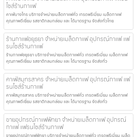
ไชส์ร้านกาแฟ
คาเฟ่บางไทร บริการจำหน่ายเมล็ดกาแฟคั่ว เกรดพรีเมี่ยม เมล็ดกาแฟ
คุณภาพดีเยี่ยม รสชาติกลมกล่อม และ ได้มาตรฐาน จัดส่งทั่วไทย
ร้านกาแฟอยุธยา จำหน่ายเมล็ดกาแฟ อุปกรณ์กาแฟ แฟ
รนไชส์ร้านกาแฟ
ร้านกาแฟอยุธยา บริการจำหน่ายเมล็ดกาแฟคั่ว เกรดพรีเมี่ยม เมล็ดกาแฟ
คุณภาพดีเยี่ยม รสชาติกลมกล่อม และ ได้มาตรฐาน จัดส่งทั่ว
คาเฟ่สมุทรสาคร จำหน่ายเมล็ดกาแฟ อุปกรณ์กาแฟ แฟ
รนไชส์ร้านกาแฟ
คาเฟ่สมุทรสาคร บริการจำหน่ายเมล็ดกาแฟคั่ว เกรดพรีเมี่ยม เมล็ดกาแฟ
คุณภาพดีเยี่ยม รสชาติกลมกล่อม และ ได้มาตรฐาน จัดส่งทั่ว
ขายอุปกรณ์กาแฟพัทยา จำหน่ายเมล็ดกาแฟ อุปกรณ์
กาแฟ แฟรนไชส์ร้านกาแฟ
ขายอุปกรณ์กาแฟพัทยา บริการจำหน่ายเมล็ดกาแฟคั่ว เกรดพรีเมี่ยม เมล็ด