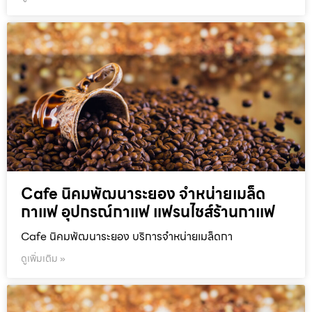
Cafe นิคมพัฒนาระยอง จำหน่ายเมล็ด
กาแฟ อุปกรณ์กาแฟ แฟรนไชส์ร้านกาแฟ
Cafe นิคมพัฒนาระยอง บริการจำหน่ายเมล็ดกา
ดูเพิ่มเติม »