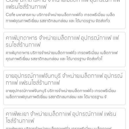
แฟรนไชส์ร้านกาแฟ
Cafe มหาสารคาม บริการจำหน่ายเมล็ดกาแฟคั่ว เกรดพรีเมี่ยม เมล็ด
กาแฟคุณภาพดีเยี่ยม รสชาติกลมกล่อม และ ได้มาตรฐาน จัดส่งทั่ว
คาเฟ่มุกดาหาร จำหน่ายเมล็ดกาแฟ อุปกรณ์กาแฟ แฟ
รนไชส์ร้านกาแฟ
คาเฟ่มุกดาหาร บริการจำหน่ายเมล็ดกาแฟคั่ว เกรดพรีเมี่ยม เมล็ดกาแฟ
คุณภาพดีเยี่ยม รสชาติกลมกล่อม และ ได้มาตรฐาน จัดส่งทั่วไ
ขายอุปกรณ์กาแฟจันทบุรี จำหน่ายเมล็ดกาแฟ อุปกรณ์
กาแฟ แฟรนไชส์ร้านกาแฟ
ขายอุปกรณ์กาแฟจันทบุรี บริการจำหน่ายเมล็ดกาแฟคั่ว เกรดพรีเมี่ยม
เมล็ดกาแฟคุณภาพดีเยี่ยม รสชาติกลมกล่อม และ ได้มาตรฐาน จั
คาเฟ่พะเยา จำหน่ายเมล็ดกาแฟ อุปกรณ์กาแฟ แฟรน
ไชส์ร้านกาแฟ
คาเฟ่พะเยา บริการจำหน่ายเมล็ดกาแฟคั่ว เกรดพรีเมี่ยม เมล็ดกาแฟ