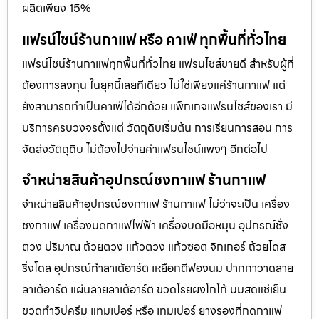
ผลิตเพียง 15%
แฟรน์ไชน์ร้านกาแฟ หรือ คาเฟ่ ทุกพื้นที่ทั่วไทย
แฟรน์ไชน์ร้านกาแฟทุกพื้นที่ทั่วไทย แฟรนไชส์ขายดี สำหรับผู้ที่
ต้องการลงทุน ในยุคนี้เลยทีเดียว ไม่ใช่เพียงแค่ร้านกาแฟ แต่
ยังสามารถทำเป็นคาเฟ่ได้อีกด้วย แพ็กเกจแฟรนไชส์ของเรา มี
บริการครบวงจรตั้งแต่ วัตถุดิบเริ่มต้น การเรียนการสอน การ
จัดส่งวัตถุดิบ ไม่ต้องไปจ่ายค่าเเฟรนไชน์แพงๆ อีกต่อไป
จำหน่ายสินค้าอุปกรณ์ชงกาแฟ ร้านกาแฟ
จำหน่ายสินค้าอุปกรณ์ชงกาแฟ ร้านกาแฟ ไม่ว่าจะเป็น เครื่อง
ชงกาแฟ เครื่องบดกาแฟไฟฟ้า เครื่องบดมือหมุน อุปกรณ์ชั่ง
ตวง ปริมาณ ถ้วยตวง แก้วตวง แก้วซอต จิกเกอร์ ถ้วยโดส
ริ่งโดส อุปกรณ์ทำลาเต้อาร์ต เหยือกตีฟองนม ปากกาวาดลาย
ลาเต้อาร์ต แผ่นลายลาเต้อาร์ต ขวดโรยผงโกโก้ นมสดแช่เย็น
ขวดทำวิปครีม แทมเปอร์ หรือ เทมเปอร์ ยางรองที่กดกาแฟ