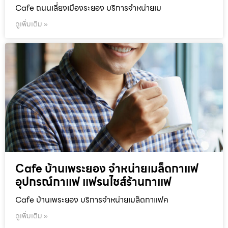
Cafe ถนนเลี่ยงเมืองระยอง บริการจำหน่ายเม
ดูเพิ่มเติม »
Cafe บ้านเพระยอง จำหน่ายเมล็ดกาแฟ
อุปกรณ์กาแฟ แฟรนไชส์ร้านกาแฟ
Cafe บ้านเพระยอง บริการจำหน่ายเมล็ดกาแฟค
ดูเพิ่มเติม »