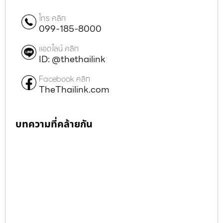
โทร คลิก
099-185-8000
แอดไลน์ คลิก
ID: @thethailink
Facebook คลิก
TheThailink.com
บทความที่คล้ายกัน