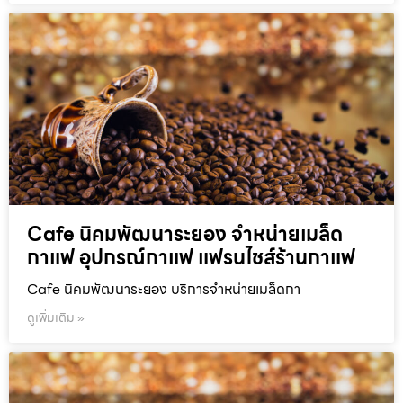
Cafe นิคมพัฒนาระยอง จำหน่ายเมล็ด
กาแฟ อุปกรณ์กาแฟ แฟรนไชส์ร้านกาแฟ
Cafe นิคมพัฒนาระยอง บริการจำหน่ายเมล็ดกา
ดูเพิ่มเติม »