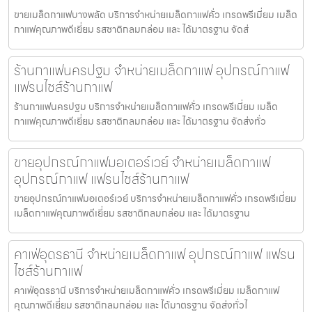
ขายเมล็ดกาแฟบางพลัด บริการจำหน่ายเมล็ดกาแฟคั่ว เกรดพรีเมี่ยม เมล็ด
กาแฟคุณภาพดีเยี่ยม รสชาติกลมกล่อม และ ได้มาตรฐาน จัดส่
ร้านกาแฟนครปฐม จำหน่ายเมล็ดกาแฟ อุปกรณ์กาแฟ
แฟรนไชส์ร้านกาแฟ
ร้านกาแฟนครปฐม บริการจำหน่ายเมล็ดกาแฟคั่ว เกรดพรีเมี่ยม เมล็ด
กาแฟคุณภาพดีเยี่ยม รสชาติกลมกล่อม และ ได้มาตรฐาน จัดส่งทั่ว
ขายอุปกรณ์กาแฟมอเตอร์เวย์ จำหน่ายเมล็ดกาแฟ
อุปกรณ์กาแฟ แฟรนไชส์ร้านกาแฟ
ขายอุปกรณ์กาแฟมอเตอร์เวย์ บริการจำหน่ายเมล็ดกาแฟคั่ว เกรดพรีเมี่ยม
เมล็ดกาแฟคุณภาพดีเยี่ยม รสชาติกลมกล่อม และ ได้มาตรฐาน
คาเฟ่อุดรธานี จำหน่ายเมล็ดกาแฟ อุปกรณ์กาแฟ แฟรน
ไชส์ร้านกาแฟ
คาเฟ่อุดรธานี บริการจำหน่ายเมล็ดกาแฟคั่ว เกรดพรีเมี่ยม เมล็ดกาแฟ
คุณภาพดีเยี่ยม รสชาติกลมกล่อม และ ได้มาตรฐาน จัดส่งทั่วไ