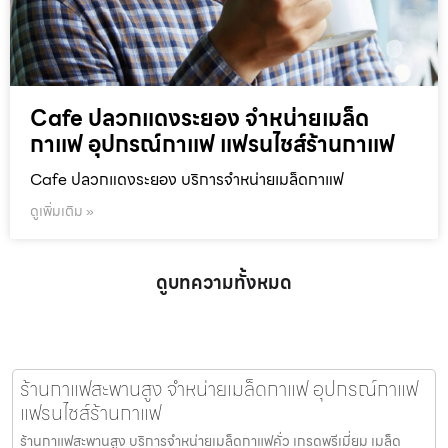
Cafe ปลวกแดงระยอง จำหน่ายเมล็ด
กาแฟ อุปกรณ์กาแฟ แฟรนไชส์ร้านกาแฟ
Cafe ปลวกแดงระยอง บริการจำหน่ายเมล็ดกาแฟ
ดูเพิ่มเติม »
ดูบทความทั้งหมด
ร้านกาแฟสะพานสูง จำหน่ายเมล็ดกาแฟ อุปกรณ์กาแฟ
แฟรนไชส์ร้านกาแฟ
ร้านกาแฟสะพานสูง บริการจำหน่ายเมล็ดกาแฟคั่ว เกรดพรีเมี่ยม เมล็ด