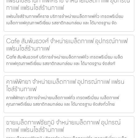
แฟรนไชส์ร้านกาแฟโคราช จำหน่ายเมล็ดกาแฟ อุปกรณ์
กาแฟ แฟรนไชส์ร้านกาแฟ
แฟรนไชส์ร้านกาแฟโคราช บริการจำหน่ายเมล็ดกาแฟคั่ว เกรดพรีเมี่ยม
เมล็ดกาแฟคุณภาพดีเยี่ยม รสชาติกลมกล่อม และ ได้มาตรฐาน จัด
Cafe สัมพันธวงศ์ จำหน่ายเมล็ดกาแฟ อุปกรณ์กาแฟ
แฟรนไชส์ร้านกาแฟ
Cafe สัมพันธวงศ์ บริการจำหน่ายเมล็ดกาแฟคั่ว เกรดพรีเมี่ยม เมล็ด
กาแฟคุณภาพดีเยี่ยม รสชาติกลมกล่อม และ ได้มาตรฐาน จัดส่งทั
คาเฟ่พัทยา จำหน่ายเมล็ดกาแฟ อุปกรณ์กาแฟ แฟรน
ไชส์ร้านกาแฟ
คาเฟ่พัทยา บริการจำหน่ายเมล็ดกาแฟคั่ว เกรดพรีเมี่ยม เมล็ดกาแฟ
คุณภาพดีเยี่ยม รสชาติกลมกล่อม และ ได้มาตรฐาน จัดส่งทั่วไทย
ขายเมล็ดกาแฟชัยภูมิ จำหน่ายเมล็ดกาแฟ อุปกรณ์
กาแฟ แฟรนไชส์ร้านกาแฟ