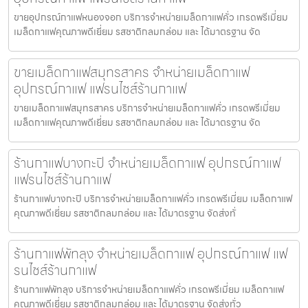
ขายอุปกรณ์กาแฟหนองจอก บริการจำหน่ายเมล็ดกาแฟคั่ว เกรดพรีเมี่ยม
เมล็ดกาแฟคุณภาพดีเยี่ยม รสชาติกลมกล่อม และ ได้มาตรฐาน จัด
ขายเมล็ดกาแฟสมุทรสาคร จำหน่ายเมล็ดกาแฟ
อุปกรณ์กาแฟ แฟรนไชส์ร้านกาแฟ
ขายเมล็ดกาแฟสมุทรสาคร บริการจำหน่ายเมล็ดกาแฟคั่ว เกรดพรีเมี่ยม
เมล็ดกาแฟคุณภาพดีเยี่ยม รสชาติกลมกล่อม และ ได้มาตรฐาน จัด
ร้านกาแฟบางกะปิ จำหน่ายเมล็ดกาแฟ อุปกรณ์กาแฟ
แฟรนไชส์ร้านกาแฟ
ร้านกาแฟบางกะปิ บริการจำหน่ายเมล็ดกาแฟคั่ว เกรดพรีเมี่ยม เมล็ดกาแฟ
คุณภาพดีเยี่ยม รสชาติกลมกล่อม และ ได้มาตรฐาน จัดส่งทั่
ร้านกาแฟพัทลุง จำหน่ายเมล็ดกาแฟ อุปกรณ์กาแฟ แฟ
รนไชส์ร้านกาแฟ
ร้านกาแฟพัทลุง บริการจำหน่ายเมล็ดกาแฟคั่ว เกรดพรีเมี่ยม เมล็ดกาแฟ
คุณภาพดีเยี่ยม รสชาติกลมกล่อม และ ได้มาตรฐาน จัดส่งทั่ว