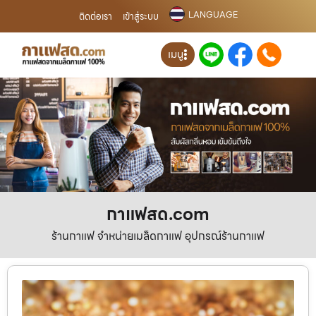
LANGUAGE
ติดต่อเรา
เข้าสู่ระบบ
เมนู
กาแฟสด.com
ร้านกาแฟ จำหน่ายเมล็ดกาแฟ อุปกรณ์ร้านกาแฟ