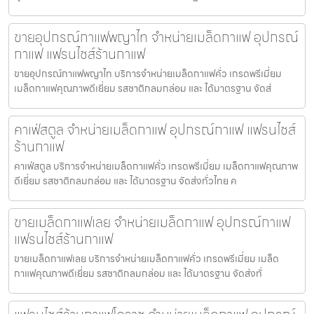
ขายอุปกรณ์กาแฟพญาไท จำหน่ายเมล็ดกาแฟ อุปกรณ์
กาแฟ แฟรนไชส์ร้านกาแฟ
ขายอุปกรณ์กาแฟพญาไท บริการจำหน่ายเมล็ดกาแฟคั่ว เกรดพรีเมี่ยม
เมล็ดกาแฟคุณภาพดีเยี่ยม รสชาติกลมกล่อม และ ได้มาตรฐาน จัดส่
คาเฟ่สตูล จำหน่ายเมล็ดกาแฟ อุปกรณ์กาแฟ แฟรนไชส์
ร้านกาแฟ
คาเฟ่สตูล บริการจำหน่ายเมล็ดกาแฟคั่ว เกรดพรีเมี่ยม เมล็ดกาแฟคุณภาพ
ดีเยี่ยม รสชาติกลมกล่อม และ ได้มาตรฐาน จัดส่งทั่วไทย ค
ขายเมล็ดกาแฟเลย จำหน่ายเมล็ดกาแฟ อุปกรณ์กาแฟ
แฟรนไชส์ร้านกาแฟ
ขายเมล็ดกาแฟเลย บริการจำหน่ายเมล็ดกาแฟคั่ว เกรดพรีเมี่ยม เมล็ด
กาแฟคุณภาพดีเยี่ยม รสชาติกลมกล่อม และ ได้มาตรฐาน จัดส่งทั่