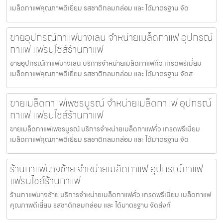
เมล็ดกาแฟคุณภาพดีเยี่ยม รสชาติกลมกล่อม และ ได้มาตรฐาน จัด
ขายอุปกรณ์กาแฟบางเลน จำหน่ายเมล็ดกาแฟ อุปกรณ์
กาแฟ แฟรนไชส์ร้านกาแฟ
ขายอุปกรณ์กาแฟบางเลน บริการจำหน่ายเมล็ดกาแฟคั่ว เกรดพรีเมี่ยม
เมล็ดกาแฟคุณภาพดีเยี่ยม รสชาติกลมกล่อม และ ได้มาตรฐาน จัดส
ขายเมล็ดกาแฟเพชรบูรณ์ จำหน่ายเมล็ดกาแฟ อุปกรณ์
กาแฟ แฟรนไชส์ร้านกาแฟ
ขายเมล็ดกาแฟเพชรบูรณ์ บริการจำหน่ายเมล็ดกาแฟคั่ว เกรดพรีเมี่ยม
เมล็ดกาแฟคุณภาพดีเยี่ยม รสชาติกลมกล่อม และ ได้มาตรฐาน จัด
ร้านกาแฟบางซ้าย จำหน่ายเมล็ดกาแฟ อุปกรณ์กาแฟ
แฟรนไชส์ร้านกาแฟ
ร้านกาแฟบางซ้าย บริการจำหน่ายเมล็ดกาแฟคั่ว เกรดพรีเมี่ยม เมล็ดกาแฟ
คุณภาพดีเยี่ยม รสชาติกลมกล่อม และ ได้มาตรฐาน จัดส่งทั่