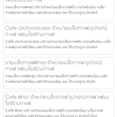
ขายเมล็ดกาแฟแพร่ บริการจำหน่ายเมล็ดกาแฟคั่ว เกรดพรีเมี่ยม เมล็ด
กาแฟคุณภาพดีเยี่ยม รสชาติกลมกล่อม และ ได้มาตรฐาน จัดส่งทั
Cafe ปลวกแดงระยอง จำหน่ายเมล็ดกาแฟ อุปกรณ์
กาแฟ แฟรนไชส์ร้านกาแฟ
Cafe ปลวกแดงระยอง บริการจำหน่ายเมล็ดกาแฟคั่ว เกรดพรีเมี่ยม เมล็ด
กาแฟคุณภาพดีเยี่ยม รสชาติกลมกล่อม และ ได้มาตรฐาน จัดส่งท
ขายเมล็ดกาแฟพัทลุง จำหน่ายเมล็ดกาแฟ อุปกรณ์
กาแฟ แฟรนไชส์ร้านกาแฟ
ขายเมล็ดกาแฟพัทลุง บริการจำหน่ายเมล็ดกาแฟคั่ว เกรดพรีเมี่ยม เมล็ด
กาแฟคุณภาพดีเยี่ยม รสชาติกลมกล่อม และ ได้มาตรฐาน จัดส่ง
Cafe พัทยา จำหน่ายเมล็ดกาแฟ อุปกรณ์กาแฟ แฟรน
ไชส์ร้านกาแฟ
Cafe พัทยา บริการจำหน่ายเมล็ดกาแฟคั่ว เกรดพรีเมี่ยม เมล็ดกาแฟ
คุณภาพดีเยี่ยม รสชาติกลมกล่อม และ ได้มาตรฐาน จัดส่งทั่วไทย