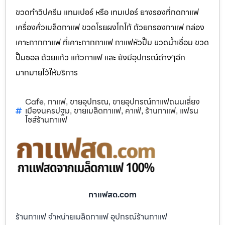
ขวดทำวิปครีม แทมเปอร์ หรือ เทมเปอร์ ยางรองที่กดกาแฟ
เครื่องคั่วเมล็ดกาแฟ ขวดโรยผงโกโก้ ถ้วยกรองกาแฟ กล่อง
เคาะกากกาแฟ ที่เคาะกากกาแฟ กาแฟหัวปั๊ม ขวดน้ำเชื่อม ขวด
ปั๊มซอส ถ้วยแก้ว แก้วกาแฟ และ ยังมีอุปกรณ์ต่างๆอีก
มากมายไว้ให้บริการ
Cafe
กาแฟ
ขายอุปกรณ
ขายอุปกรณ์กาแฟถนนเลี่ยง
,
,
,
เมืองนครปฐม
ขายเมล็ดกาแฟ
คาเฟ่
ร้านกาแฟ
แฟรน
,
,
,
,
ไชส์ร้านกาแฟ
กาแฟสด.com
ร้านกาแฟ จำหน่ายเมล็ดกาแฟ อุปกรณ์ร้านกาแฟ