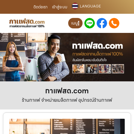
LANGUAGE
ติดต่อเรา
เข้าสู่ระบบ
เมนู
กาแฟสด.com
ร้านกาแฟ จำหน่ายเมล็ดกาแฟ อุปกรณ์ร้านกาแฟ