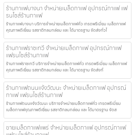
ร้านกาแฟบางนา จำหน่ายเมล็ดกาแฟ อุปกรณ์กาแฟ แฟ
รนไชส์ร้านกาแฟ
ร้านกาแฟบางนา บริการจำหน่ายเมล็ดกาแฟคั่ว เกรดพรีเมี่ยม เมล็ดกาแฟ
คุณภาพดีเยี่ยม รสชาติกลมกล่อม และ ได้มาตรฐาน จัดส่งทั่วไ
ร้านกาแฟราชเทวี จำหน่ายเมล็ดกาแฟ อุปกรณ์กาแฟ
แฟรนไชส์ร้านกาแฟ
ร้านกาแฟราชเทวี บริการจำหน่ายเมล็ดกาแฟคั่ว เกรดพรีเมี่ยม เมล็ดกาแฟ
คุณภาพดีเยี่ยม รสชาติกลมกล่อม และ ได้มาตรฐาน จัดส่งทั่
ร้านกาแฟถนนแจ้งวัฒนะ จำหน่ายเมล็ดกาแฟ อุปกรณ์
กาแฟ แฟรนไชส์ร้านกาแฟ
ร้านกาแฟถนนแจ้งวัฒนะ บริการจำหน่ายเมล็ดกาแฟคั่ว เกรดพรีเมี่ยม
เมล็ดกาแฟคุณภาพดีเยี่ยม รสชาติกลมกล่อม และ ได้มาตรฐาน จัดส
ขายเมล็ดกาแฟแพร่ จำหน่ายเมล็ดกาแฟ อุปกรณ์กาแฟ
แฟรนไชส์ร้านกาแฟ