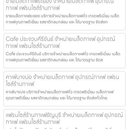
ขายเมล็ดกาแฟระยอง จำหน่ายเมล็ดกาแฟ อุปกรณ์
กาแฟ แฟรนไชส์ร้านกาแฟ
ขายเมล็ดกาแฟระยอง บริการจำหน่ายเมล็ดกาแฟคั่ว เกรดพรีเมี่ยม เมล็ด
กาแฟคุณภาพดีเยี่ยม รสชาติกลมกล่อม และ ได้มาตรฐาน จัดส่งท
Cafe ประจวบคีรีขันธ์ จำหน่ายเมล็ดกาแฟ อุปกรณ์
กาแฟ แฟรนไชส์ร้านกาแฟ
Cafe ประจวบคีรีขันธ์ บริการจำหน่ายเมล็ดกาแฟคั่ว เกรดพรีเมี่ยม เมล็ด
กาแฟคุณภาพดีเยี่ยม รสชาติกลมกล่อม และ ได้มาตรฐาน จัดส
คาเฟ่บางบ่อ จำหน่ายเมล็ดกาแฟ อุปกรณ์กาแฟ แฟรน
ไชส์ร้านกาแฟ
คาเฟ่บางบ่อ บริการจำหน่ายเมล็ดกาแฟคั่ว เกรดพรีเมี่ยม เมล็ดกาแฟ
คุณภาพดีเยี่ยม รสชาติกลมกล่อม และ ได้มาตรฐาน จัดส่งทั่วไทย
แฟรนไชส์ร้านกาแฟธัญบุรี จำหน่ายเมล็ดกาแฟ อุปกรณ์
กาแฟ แฟรนไชส์ร้านกาแฟ