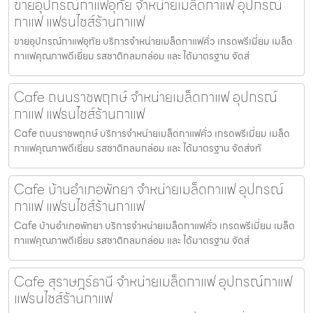
ขายอุปกรณ์กาแฟอุทัย จำหน่ายเมล็ดกาแฟ อุปกรณ์
กาแฟ แฟรนไชส์ร้านกาแฟ
ขายอุปกรณ์กาแฟอุทัย บริการจำหน่ายเมล็ดกาแฟคั่ว เกรดพรีเมี่ยม เมล็ด
กาแฟคุณภาพดีเยี่ยม รสชาติกลมกล่อม และ ได้มาตรฐาน จัดส่
Cafe ถนนราชพฤกษ์ จำหน่ายเมล็ดกาแฟ อุปกรณ์
กาแฟ แฟรนไชส์ร้านกาแฟ
Cafe ถนนราชพฤกษ์ บริการจำหน่ายเมล็ดกาแฟคั่ว เกรดพรีเมี่ยม เมล็ด
กาแฟคุณภาพดีเยี่ยม รสชาติกลมกล่อม และ ได้มาตรฐาน จัดส่งทั
Cafe บ้านอำเภอพัทยา จำหน่ายเมล็ดกาแฟ อุปกรณ์
กาแฟ แฟรนไชส์ร้านกาแฟ
Cafe บ้านอำเภอพัทยา บริการจำหน่ายเมล็ดกาแฟคั่ว เกรดพรีเมี่ยม เมล็ด
กาแฟคุณภาพดีเยี่ยม รสชาติกลมกล่อม และ ได้มาตรฐาน จัดส่
Cafe สุราษฎร์ธานี จำหน่ายเมล็ดกาแฟ อุปกรณ์กาแฟ
แฟรนไชส์ร้านกาแฟ