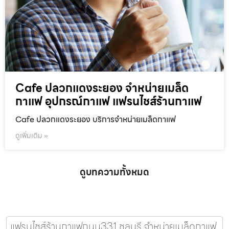
Cafe ปลวกแดงระยอง จำหน่ายเมล็ด
กาแฟ อุปกรณ์กาแฟ แฟรนไชส์ร้านกาแฟ
Cafe ปลวกแดงระยอง บริการจำหน่ายเมล็ดกาแฟ
ดูเพิ่มเติม »
ดูบทความทั้งหมด
แฟรนไชส์ร้านกาแฟถนน331 ชลบุรี จำหน่ายเมล็ดกาแฟ