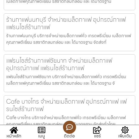
เมล็ดกาแฟคุณภาพดีเยี่ยม รสชาติกลมกล่อม และ ได้มาตรฐาน
ร้านกาแฟนนทบุรี จำหน่ายเมล็ดกาแฟ อุปกรณ์กาแฟ
แฟรนไชส์ร้านกาแฟ
ร้านกาแฟนนทบุรี บริการจำหน่ายเมล็ดกาแฟคั่ว เกรดพรีเมี่ยม เมล็ดกาแฟ
คุณภาพดีเยี่ยม รสชาติกลมกล่อม และ ได้มาตรฐาน จัดส่งทั่
แฟรนไชส์ร้านกาแฟชัยนาท จำหน่ายเมล็ดกาแฟ
อุปกรณ์กาแฟ แฟรนไชส์ร้านกาแฟ
แฟรนไชส์ร้านกาแฟชัยนาท บริการจำหน่ายเมล็ดกาแฟคั่ว เกรดพรีเมี่ยม
เมล็ดกาแฟคุณภาพดีเยี่ยม รสชาติกลมกล่อม และ ได้มาตรฐาน จั
Cafe บางไทร จำหน่ายเมล็ดกาแฟ อุปกรณ์กาแฟ แฟ
รนไชส์ร้านกาแฟ
Cafe บางไทร บริการจำหน่ายเมล็ดกาแฟคั่ว เกรดพรีเมี่ยม เมล็ดกาแฟ
คุณภาพดีเยี่ยม รสชาติกลมกล่อม และ ได้มาตรฐาน จัดส่งทั่วไทย
หน้าหลัก
เมนู
ติดต่อ
แชร์
เพิ่มเติม