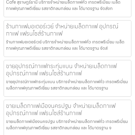
Cafe สุราษฎร์ธานี บริการจำหน่ายเมล็ดกาแฟคั่ว เกรดพรีเมี่ยม เมล็ด
กาแฟคุณภาพดีเยี่ยม รสชาติกลมกล่อม และ ได้มาตรฐาน จัดส่งท
ร้านกาแฟมอเตอร์เวย์ จำหน่ายเมล็ดกาแฟ อุปกรณ์
กาแฟ แฟรนไชส์ร้านกาแฟ
ร้านกาแฟมอเตอร์เวย์ บริการจำหน่ายเมล็ดกาแฟคั่ว เกรดพรีเมี่ยม เมล็ด
กาแฟคุณภาพดีเยี่ยม รสชาติกลมกล่อม และ ได้มาตรฐาน จัดส่
ขายอุปกรณ์กาแฟกระทุ่มแบน จำหน่ายเมล็ดกาแฟ
อุปกรณ์กาแฟ แฟรนไชส์ร้านกาแฟ
ขายอุปกรณ์กาแฟกระทุ่มแบน บริการจำหน่ายเมล็ดกาแฟคั่ว เกรดพรีเมี่ยม
เมล็ดกาแฟคุณภาพดีเยี่ยม รสชาติกลมกล่อม และ ได้มาตรฐาน
ขายเมล็ดกาแฟเมืองนครปฐม จำหน่ายเมล็ดกาแฟ
อุปกรณ์กาแฟ แฟรนไชส์ร้านกาแฟ
ขายเมล็ดกาแฟเมืองนครปฐม บริการจำหน่ายเมล็ดกาแฟคั่ว เกรดพรีเมี่ยม
เมล็ดกาแฟคุณภาพดีเยี่ยม รสชาติกลมกล่อม และ ได้มาตรฐาน จ