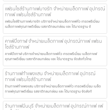
แฟรนไชส์ร้านกาแฟบางรัก จำหน่ายเมล็ดกาแฟ อุปกรณ์
กาแฟ แฟรนไชส์ร้านกาแฟ
แฟรนไชส์ร้านกาแฟบางรัก บริการจำหน่ายเมล็ดกาแฟคั่ว เกรดพรีเมี่ยม
เมล็ดกาแฟคุณภาพดีเยี่ยม รสชาติกลมกล่อม และ ได้มาตรฐาน จั
คาเฟ่บึงกาฬ จำหน่ายเมล็ดกาแฟ อุปกรณ์กาแฟ แฟรน
ไชส์ร้านกาแฟ
คาเฟ่บึงกาฬ บริการจำหน่ายเมล็ดกาแฟคั่ว เกรดพรีเมี่ยม เมล็ดกาแฟ
คุณภาพดีเยี่ยม รสชาติกลมกล่อม และ ได้มาตรฐาน จัดส่งทั่วไทย
ร้านกาแฟกำแพงแสน จำหน่ายเมล็ดกาแฟ อุปกรณ์
กาแฟ แฟรนไชส์ร้านกาแฟ
ร้านกาแฟกำแพงแสน บริการจำหน่ายเมล็ดกาแฟคั่ว เกรดพรีเมี่ยม เมล็ด
กาแฟคุณภาพดีเยี่ยม รสชาติกลมกล่อม และ ได้มาตรฐาน จัดส่งทั
ร้านกาแฟมีนบุรี จำหน่ายเมล็ดกาแฟ อุปกรณ์กาแฟ แฟ