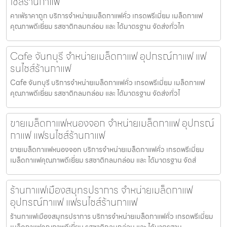
ไชส์ร้านกาแฟ
คาเฟ่ราคาถูก บริการจำหน่ายเมล็ดกาแฟคั่ว เกรดพรีเมี่ยม เมล็ดกาแฟ
คุณภาพดีเยี่ยม รสชาติกลมกล่อม และ ได้มาตรฐาน จัดส่งทั่วไท
Cafe จันทบุรี จำหน่ายเมล็ดกาแฟ อุปกรณ์กาแฟ แฟ
รนไชส์ร้านกาแฟ
Cafe จันทบุรี บริการจำหน่ายเมล็ดกาแฟคั่ว เกรดพรีเมี่ยม เมล็ดกาแฟ
คุณภาพดีเยี่ยม รสชาติกลมกล่อม และ ได้มาตรฐาน จัดส่งทั่วไ
ขายเมล็ดกาแฟหนองจอก จำหน่ายเมล็ดกาแฟ อุปกรณ์
กาแฟ แฟรนไชส์ร้านกาแฟ
ขายเมล็ดกาแฟหนองจอก บริการจำหน่ายเมล็ดกาแฟคั่ว เกรดพรีเมี่ยม
เมล็ดกาแฟคุณภาพดีเยี่ยม รสชาติกลมกล่อม และ ได้มาตรฐาน จัดส่
ร้านกาแฟเมืองสมุทรปราการ จำหน่ายเมล็ดกาแฟ
อุปกรณ์กาแฟ แฟรนไชส์ร้านกาแฟ
ร้านกาแฟเมืองสมุทรปราการ บริการจำหน่ายเมล็ดกาแฟคั่ว เกรดพรีเมี่ยม
เมล็ดกาแฟคุณภาพดีเยี่ยม รสชาติกลมกล่อม และ ได้มาตรฐาน