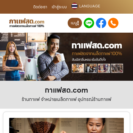
LANGUAGE
ติดต่อเรา
เข้าสู่ระบบ
เมนู
กาแฟสด.com
ร้านกาแฟ จำหน่ายเมล็ดกาแฟ อุปกรณ์ร้านกาแฟ