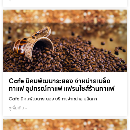
Cafe นิคมพัฒนาระยอง จำหน่ายเมล็ด
กาแฟ อุปกรณ์กาแฟ แฟรนไชส์ร้านกาแฟ
Cafe นิคมพัฒนาระยอง บริการจำหน่ายเมล็ดกา
ดูเพิ่มเติม »