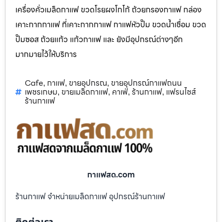
เครื่องคั่วเมล็ดกาแฟ ขวดโรยผงโกโก้ ถ้วยกรองกาแฟ กล่อง
เคาะกากกาแฟ ที่เคาะกากกาแฟ กาแฟหัวปั๊ม ขวดน้ำเชื่อม ขวด
ปั๊มซอส ถ้วยแก้ว แก้วกาแฟ และ ยังมีอุปกรณ์ต่างๆอีก
มากมายไว้ให้บริการ
Cafe
กาแฟ
ขายอุปกรณ
ขายอุปกรณ์กาแฟถนน
,
,
,
เพชรเกษม
ขายเมล็ดกาแฟ
คาเฟ่
ร้านกาแฟ
แฟรนไชส์
,
,
,
,
ร้านกาแฟ
กาแฟสด.com
ร้านกาแฟ จำหน่ายเมล็ดกาแฟ อุปกรณ์ร้านกาแฟ