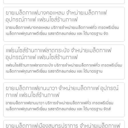
ขายเมล็ดกาแฟบางคอแหลม จำหน่ายเมล็ดกาแฟ
อุปกรณ์กาแฟ แฟรนไชส์ร้านกาแฟ
ขายเมล็ดกาแฟบางคอแหลม บริการจำหน่ายเมล็ดกาแฟคั่ว เกรดพรีเมี่ยม
เมล็ดกาแฟคุณภาพดีเยี่ยม รสชาติกลมกล่อม และ ได้มาตรฐาน จัด
แฟรนไชส์ร้านกาแฟลาดกระบัง จำหน่ายเมล็ดกาแฟ
อุปกรณ์กาแฟ แฟรนไชส์ร้านกาแฟ
แฟรนไชส์ร้านกาแฟลาดกระบัง บริการจำหน่ายเมล็ดกาแฟคั่ว เกรดพรีเมี่ยม
เมล็ดกาแฟคุณภาพดีเยี่ยม รสชาติกลมกล่อม และ ได้มาตรฐาน
ขายเมล็ดกาแฟยานนาวา จำหน่ายเมล็ดกาแฟ อุปกรณ์
กาแฟ แฟรนไชส์ร้านกาแฟ
ขายเมล็ดกาแฟยานนาวา บริการจำหน่ายเมล็ดกาแฟคั่ว เกรดพรีเมี่ยม
เมล็ดกาแฟคุณภาพดีเยี่ยม รสชาติกลมกล่อม และ ได้มาตรฐาน จัดส่
ขายเมล็ดกาแฟเมืองสมุทรปราการ จำหน่ายเมล็ดกาแฟ