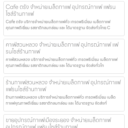
Cafe ตรัง จำหน่ายเมล็ดกาแฟ อุปกรณ์กาแฟ แฟรน
ไชส์ร้านกาแฟ
Cafe ตรัง บริการจำหน่ายเมล็ดกาแฟคั่ว เกรดพรีเมี่ยม เมล็ดกาแฟ
คุณภาพดีเยี่ยม รสชาติกลมกล่อม และ ได้มาตรฐาน จัดส่งทั่วไทย C
คาเฟ่สวนหลวง จำหน่ายเมล็ดกาแฟ อุปกรณ์กาแฟ แฟ
รนไชส์ร้านกาแฟ
คาเฟ่สวนหลวง บริการจำหน่ายเมล็ดกาแฟคั่ว เกรดพรีเมี่ยม เมล็ดกาแฟ
คุณภาพดีเยี่ยม รสชาติกลมกล่อม และ ได้มาตรฐาน จัดส่งทั่วไท
ร้านกาแฟสวนหลวง จำหน่ายเมล็ดกาแฟ อุปกรณ์กาแฟ
แฟรนไชส์ร้านกาแฟ
ร้านกาแฟสวนหลวง บริการจำหน่ายเมล็ดกาแฟคั่ว เกรดพรีเมี่ยม เมล็ด
กาแฟคุณภาพดีเยี่ยม รสชาติกลมกล่อม และ ได้มาตรฐาน จัดส่งทั่
ขายอุปกรณ์กาแฟเมืองระยอง จำหน่ายเมล็ดกาแฟ
อุปกรณ์กาแฟ แฟรนไชส์ร้านกาแฟ