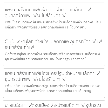
แฟรนไชส์ร้านกาแฟศรีสะเกษ จำหน่ายเมล็ดกาแฟ
อุปกรณ์กาแฟ แฟรนไชส์ร้านกาแฟ
แฟรนไชส์ร้านกาแฟศรีสะเกษ บริการจำหน่ายเมล็ดกาแฟคั่ว เกรดพรีเมี่ยม
เมล็ดกาแฟคุณภาพดีเยี่ยม รสชาติกลมกล่อม และ ได้มาตรฐาน
Cafe พิษณุโลก จำหน่ายเมล็ดกาแฟ อุปกรณ์กาแฟ แฟ
รนไชส์ร้านกาแฟ
Cafe พิษณุโลก บริการจำหน่ายเมล็ดกาแฟคั่ว เกรดพรีเมี่ยม เมล็ดกาแฟ
คุณภาพดีเยี่ยม รสชาติกลมกล่อม และ ได้มาตรฐาน จัดส่งทั่วไ
แฟรนไชส์ร้านกาแฟเมืองนครปฐม จำหน่ายเมล็ดกาแฟ
อุปกรณ์กาแฟ แฟรนไชส์ร้านกาแฟ
แฟรนไชส์ร้านกาแฟเมืองนครปฐม บริการจำหน่ายเมล็ดกาแฟคั่ว เกรดพรี
เมี่ยม เมล็ดกาแฟคุณภาพดีเยี่ยม รสชาติกลมกล่อม และ ได้มาตรฐ
ขายเมล็ดกาแฟดอนเมือง จำหน่ายเมล็ดกาแฟ อุปกรณ์