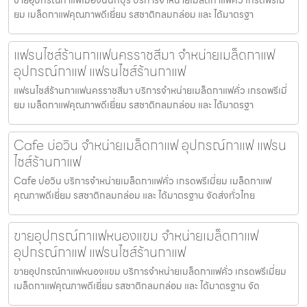
ยม เมล็ดกาแฟคุณภาพดีเยี่ยม รสชาติกลมกล่อม และ ได้มาตรฐา
แฟรนไชส์ร้านกาแฟนครราชสีมา จำหน่ายเมล็ดกาแฟ
อุปกรณ์กาแฟ แฟรนไชส์ร้านกาแฟ
แฟรนไชส์ร้านกาแฟนครราชสีมา บริการจำหน่ายเมล็ดกาแฟคั่ว เกรดพรีเมี่
ยม เมล็ดกาแฟคุณภาพดีเยี่ยม รสชาติกลมกล่อม และ ได้มาตรฐา
Cafe บ่อวิน จำหน่ายเมล็ดกาแฟ อุปกรณ์กาแฟ แฟรน
ไชส์ร้านกาแฟ
Cafe บ่อวิน บริการจำหน่ายเมล็ดกาแฟคั่ว เกรดพรีเมี่ยม เมล็ดกาแฟ
คุณภาพดีเยี่ยม รสชาติกลมกล่อม และ ได้มาตรฐาน จัดส่งทั่วไทย
ขายอุปกรณ์กาแฟหนองแขม จำหน่ายเมล็ดกาแฟ
อุปกรณ์กาแฟ แฟรนไชส์ร้านกาแฟ
ขายอุปกรณ์กาแฟหนองแขม บริการจำหน่ายเมล็ดกาแฟคั่ว เกรดพรีเมี่ยม
เมล็ดกาแฟคุณภาพดีเยี่ยม รสชาติกลมกล่อม และ ได้มาตรฐาน จัด