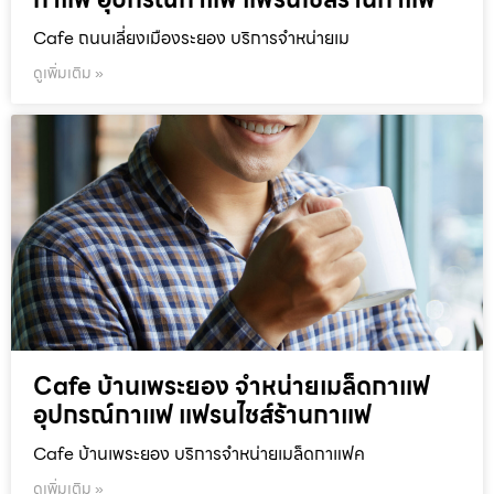
Cafe ถนนเลี่ยงเมืองระยอง บริการจำหน่ายเม
ดูเพิ่มเติม »
Cafe บ้านเพระยอง จำหน่ายเมล็ดกาแฟ
อุปกรณ์กาแฟ แฟรนไชส์ร้านกาแฟ
Cafe บ้านเพระยอง บริการจำหน่ายเมล็ดกาแฟค
ดูเพิ่มเติม »