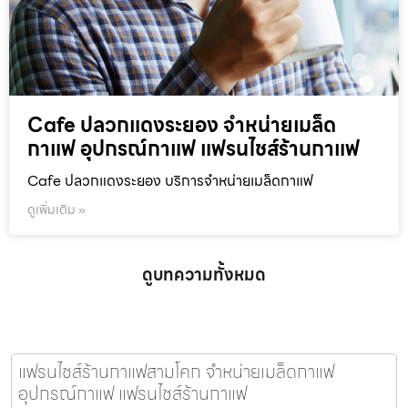
Cafe ปลวกแดงระยอง จำหน่ายเมล็ด
กาแฟ อุปกรณ์กาแฟ แฟรนไชส์ร้านกาแฟ
Cafe ปลวกแดงระยอง บริการจำหน่ายเมล็ดกาแฟ
ดูเพิ่มเติม »
ดูบทความทั้งหมด
แฟรนไชส์ร้านกาแฟสามโคก จำหน่ายเมล็ดกาแฟ
อุปกรณ์กาแฟ แฟรนไชส์ร้านกาแฟ