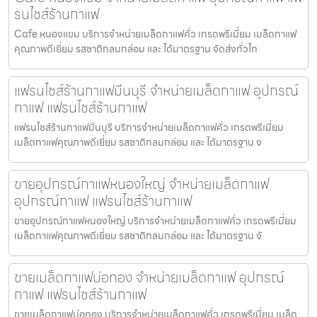
รนไชส์ร้านกาแฟ
Cafe หนองแขม บริการจำหน่ายเมล็ดกาแฟคั่ว เกรดพรีเมี่ยม เมล็ดกาแฟ
คุณภาพดีเยี่ยม รสชาติกลมกล่อม และ ได้มาตรฐาน จัดส่งทั่วไท
แฟรนไชส์ร้านกาแฟมีนบุรี จำหน่ายเมล็ดกาแฟ อุปกรณ์
กาแฟ แฟรนไชส์ร้านกาแฟ
แฟรนไชส์ร้านกาแฟมีนบุรี บริการจำหน่ายเมล็ดกาแฟคั่ว เกรดพรีเมี่ยม
เมล็ดกาแฟคุณภาพดีเยี่ยม รสชาติกลมกล่อม และ ได้มาตรฐาน จ
ขายอุปกรณ์กาแฟหนองใหญ่ จำหน่ายเมล็ดกาแฟ
อุปกรณ์กาแฟ แฟรนไชส์ร้านกาแฟ
ขายอุปกรณ์กาแฟหนองใหญ่ บริการจำหน่ายเมล็ดกาแฟคั่ว เกรดพรีเมี่ยม
เมล็ดกาแฟคุณภาพดีเยี่ยม รสชาติกลมกล่อม และ ได้มาตรฐาน จั
ขายเมล็ดกาแฟบ่อทอง จำหน่ายเมล็ดกาแฟ อุปกรณ์
กาแฟ แฟรนไชส์ร้านกาแฟ
ขายเมล็ดกาแฟบ่อทอง บริการจำหน่ายเมล็ดกาแฟคั่ว เกรดพรีเมี่ยม เมล็ด