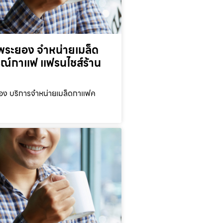
พระยอง จำหน่ายเมล็ด
ณ์กาแฟ แฟรนไชส์ร้าน
อง บริการจำหน่ายเมล็ดกาแฟค