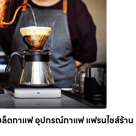
มล็ดกาแฟ อุปกรณ์กาแฟ แฟรนไชส์ร้าน