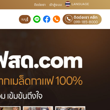
LANGUAGE
ติดต่อเรา
เข้าสู่ระบบ
ติดต่อเรา คลิก
เมนู
099-185-8000