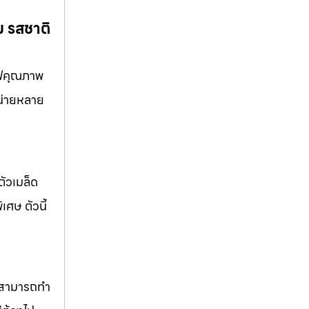
ม รสชาติ
าแฟคุณภาพ
หน่ายหลาย
ัวเมล็ด
ศษ ตัวนี้
ยังสามารถทำ