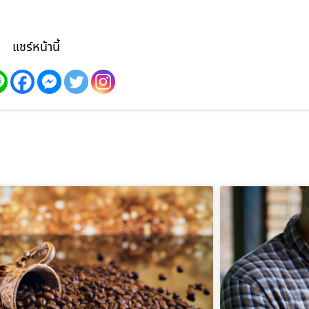
แชร์หน้านี้