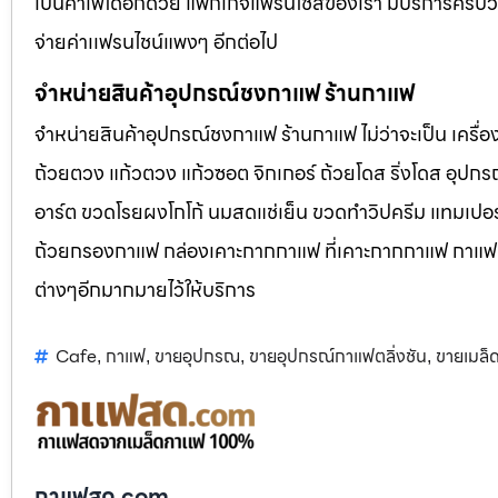
เป็นคาเฟ่ได้อีกด้วย แพ็กเกจแฟรนไชส์ของเรา มีบริการครบวงจ
จ่ายค่าเเฟรนไชน์แพงๆ อีกต่อไป
จำหน่ายสินค้าอุปกรณ์ชงกาแฟ ร้านกาแฟ
จำหน่ายสินค้าอุปกรณ์ชงกาแฟ ร้านกาแฟ ไม่ว่าจะเป็น เครื่
ถ้วยตวง แก้วตวง แก้วซอต จิกเกอร์ ถ้วยโดส ริ่งโดส อุปก
อาร์ต ขวดโรยผงโกโก้ นมสดแช่เย็น ขวดทำวิปครีม แทมเปอร์
ถ้วยกรองกาแฟ กล่องเคาะกากกาแฟ ที่เคาะกากกาแฟ กาแฟหัวป
ต่างๆอีกมากมายไว้ให้บริการ
Cafe
กาแฟ
ขายอุปกรณ
ขายอุปกรณ์กาแฟตลิ่งชัน
ขายเมล็
,
,
,
,
กาแฟสด.com