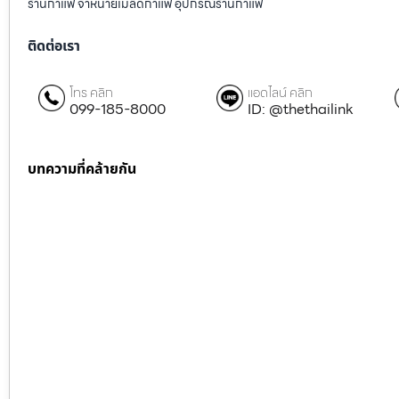
ร้านกาแฟ จำหน่ายเมล็ดกาแฟ อุปกรณ์ร้านกาแฟ
ติดต่อเรา
โทร คลิก
แอดไลน์ คลิก
099-185-8000
ID: @thethailink
บทความที่คล้ายกัน