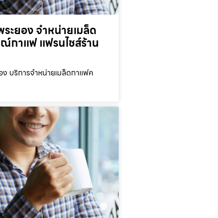
พระยอง จำหน่ายเมล็ด
ณ์กาแฟ แฟรนไชส์ร้าน
อง บริการจำหน่ายเมล็ดกาแฟค