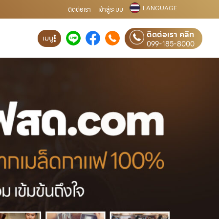
LANGUAGE
ติดต่อเรา
เข้าสู่ระบบ
ติดต่อเรา คลิก
เมนู
099-185-8000