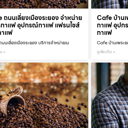
 ถนนเลี่ยงเมืองระยอง จำหน่าย
Cafe บ้านเ
ดกาแฟ อุปกรณ์กาแฟ แฟรนไชส์
กาแฟ อุปกร
กาแฟ
กาแฟ
นนเลี่ยงเมืองระยอง บริการจำหน่ายเม
Cafe บ้านเพระย
ิม »
ดูเพิ่มเติม »