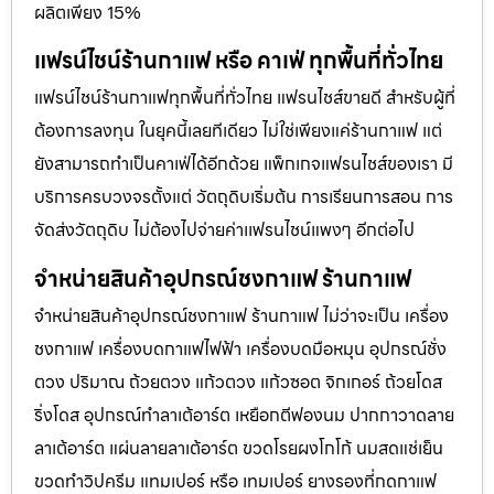
ผลิตเพียง 15%
แฟรน์ไชน์ร้านกาแฟ หรือ คาเฟ่ ทุกพื้นที่ทั่วไทย
แฟรน์ไชน์ร้านกาแฟทุกพื้นที่ทั่วไทย แฟรนไชส์ขายดี สำหรับผู้ที่
ต้องการลงทุน ในยุคนี้เลยทีเดียว ไม่ใช่เพียงแค่ร้านกาแฟ แต่
ยังสามารถทำเป็นคาเฟ่ได้อีกด้วย แพ็กเกจแฟรนไชส์ของเรา มี
บริการครบวงจรตั้งแต่ วัตถุดิบเริ่มต้น การเรียนการสอน การ
จัดส่งวัตถุดิบ ไม่ต้องไปจ่ายค่าเเฟรนไชน์แพงๆ อีกต่อไป
จำหน่ายสินค้าอุปกรณ์ชงกาแฟ ร้านกาแฟ
จำหน่ายสินค้าอุปกรณ์ชงกาแฟ ร้านกาแฟ ไม่ว่าจะเป็น เครื่อง
ชงกาแฟ เครื่องบดกาแฟไฟฟ้า เครื่องบดมือหมุน อุปกรณ์ชั่ง
ตวง ปริมาณ ถ้วยตวง แก้วตวง แก้วซอต จิกเกอร์ ถ้วยโดส
ริ่งโดส อุปกรณ์ทำลาเต้อาร์ต เหยือกตีฟองนม ปากกาวาดลาย
ลาเต้อาร์ต แผ่นลายลาเต้อาร์ต ขวดโรยผงโกโก้ นมสดแช่เย็น
ขวดทำวิปครีม แทมเปอร์ หรือ เทมเปอร์ ยางรองที่กดกาแฟ