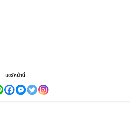
แชร์หน้านี้