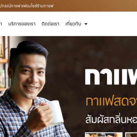
ุปกรณ์กาแฟ แฟรนไชส์ร้านกาแฟ
ัก
บริการของเรา
ติดต่อเรา
เกี่ยวกับ