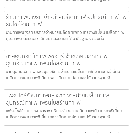
ร้านกาแฟบางรัก จำหน่ายเมล็ดกาแฟ อุปกรณ์กาแฟ แฟ
รนไชส์ร้านกาแฟ
ร้านกาแฟบางรัก บริการจำหน่ายเมล็ดกาแฟคั่ว เกรดพรีเมี่ยม เมล็ดกาแฟ
คุณภาพดีเยี่ยม รสชาติกลมกล่อม และ ได้มาตรฐาน จัดส่งทั่ว
ขายอุปกรณ์กาแฟเพชรบุรี จำหน่ายเมล็ดกาแฟ
อุปกรณ์กาแฟ แฟรนไชส์ร้านกาแฟ
ขายอุปกรณ์กาแฟเพชรบุรี บริการจำหน่ายเมล็ดกาแฟคั่ว เกรดพรีเมี่ยม
เมล็ดกาแฟคุณภาพดีเยี่ยม รสชาติกลมกล่อม และ ได้มาตรฐาน จั
แฟรนไชส์ร้านกาแฟมหาราช จำหน่ายเมล็ดกาแฟ
อุปกรณ์กาแฟ แฟรนไชส์ร้านกาแฟ
แฟรนไชส์ร้านกาแฟมหาราช บริการจำหน่ายเมล็ดกาแฟคั่ว เกรดพรีเมี่ยม
เมล็ดกาแฟคุณภาพดีเยี่ยม รสชาติกลมกล่อม และ ได้มาตรฐาน จั