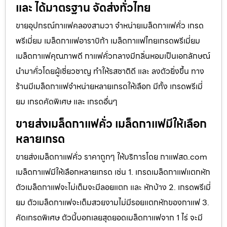
และ ได้มาตรฐาน จัดส่งทั่วไทย
ขายอุปกรณ์กาแฟคลองสามวา จำหน่ายเมล็ดกาแฟคั่ว เกรด
พรีเมี่ยม เมล็ดกาแฟอาราบิก้า เมล็ดกาแฟไทยเกรดพรีเมี่ยม
เมล็ดกาแฟคุณภาพดี กาแฟคั่วกลางมีกลิ่นหอมเป็นเอกลักษณ์
นำมาคั่วโดยผู้เชี่ยวชาญ ทำให้รสชาติดี และ ลงตัวยิ่งขึ้น ทาง
ร้านมีเมล็ดกาแฟจำหน่ายหลายเกรดให้เลือก มีทั้ง เกรดพรีเมี่
ยม เกรดคัดพิเศษ และ เกรดอื่นๆ
ขายส่งเมล็ดกาแฟคั่ว เมล็ดกาแฟมีให้เลือก
หลายเกรด
ขายส่งเมล็ดกาแฟคั่ว ราคาถูกๆ ให้บริการโดย กาแฟสด.com
เมล็ดกาแฟมีให้เลือกหลายเกรด เช่น 1. เกรดเมล็ดกาแฟแตกหัก
ตัวเมล็ดกาแฟจะไม่เต็มจะมีลอยแตก และ หักบ้าง 2. เกรดพรีเมี่
ยม ตัวเมล็ดกาแฟจะเต็มสวยงามไม่มีรอยแตกหักของกาแฟ 3.
คัดเกรดพิเศษ ตัวนี้บอกเลยสุดยอดเมล็ดกาแฟจาก 1 ไร่ จะมี