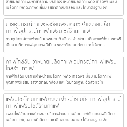
ขายเมล็ดกาแฟมหาสารคาม บริการจำหน่ายเมล็ดกาแฟคั่ว เกรดพรีเมี่ยม
เมล็ดกาแฟคุณภาพดีเยี่ยม รสชาติกลมกล่อม และ ได้มาตรฐาน จัด
ขายอุปกรณ์กาแฟวงเวียนพระราม5 จำหน่ายเมล็ด
กาแฟ อุปกรณ์กาแฟ แฟรนไชส์ร้านกาแฟ
ขายอุปกรณ์กาแฟวงเวียนพระราม5 บริการจำหน่ายเมล็ดกาแฟคั่ว เกรดพรี
เมี่ยม เมล็ดกาแฟคุณภาพดีเยี่ยม รสชาติกลมกล่อม และ ได้มาตร
คาเฟ่ใกล้ฉัน จำหน่ายเมล็ดกาแฟ อุปกรณ์กาแฟ แฟรน
ไชส์ร้านกาแฟ
คาเฟ่ใกล้ฉัน บริการจำหน่ายเมล็ดกาแฟคั่ว เกรดพรีเมี่ยม เมล็ดกาแฟ
คุณภาพดีเยี่ยม รสชาติกลมกล่อม และ ได้มาตรฐาน จัดส่งทั่วไท
แฟรนไชส์ร้านกาแฟบางนา จำหน่ายเมล็ดกาแฟ อุปกรณ์
กาแฟ แฟรนไชส์ร้านกาแฟ
แฟรนไชส์ร้านกาแฟบางนา บริการจำหน่ายเมล็ดกาแฟคั่ว เกรดพรีเมี่ยม
เมล็ดกาแฟคุณภาพดีเยี่ยม รสชาติกลมกล่อม และ ได้มาตรฐาน จัด