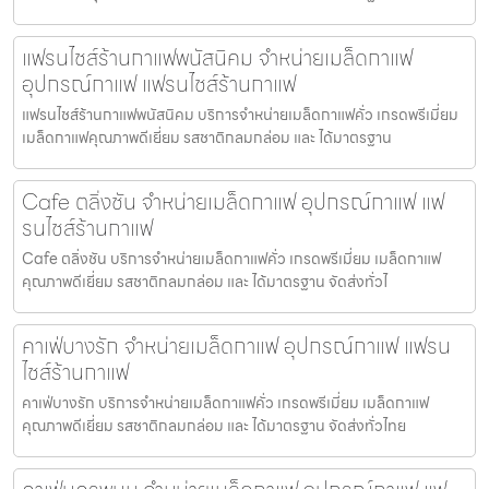
แฟรนไชส์ร้านกาแฟพนัสนิคม จำหน่ายเมล็ดกาแฟ
อุปกรณ์กาแฟ แฟรนไชส์ร้านกาแฟ
แฟรนไชส์ร้านกาแฟพนัสนิคม บริการจำหน่ายเมล็ดกาแฟคั่ว เกรดพรีเมี่ยม
เมล็ดกาแฟคุณภาพดีเยี่ยม รสชาติกลมกล่อม และ ได้มาตรฐาน
Cafe ตลิ่งชัน จำหน่ายเมล็ดกาแฟ อุปกรณ์กาแฟ แฟ
รนไชส์ร้านกาแฟ
Cafe ตลิ่งชัน บริการจำหน่ายเมล็ดกาแฟคั่ว เกรดพรีเมี่ยม เมล็ดกาแฟ
คุณภาพดีเยี่ยม รสชาติกลมกล่อม และ ได้มาตรฐาน จัดส่งทั่วไ
คาเฟ่บางรัก จำหน่ายเมล็ดกาแฟ อุปกรณ์กาแฟ แฟรน
ไชส์ร้านกาแฟ
คาเฟ่บางรัก บริการจำหน่ายเมล็ดกาแฟคั่ว เกรดพรีเมี่ยม เมล็ดกาแฟ
คุณภาพดีเยี่ยม รสชาติกลมกล่อม และ ได้มาตรฐาน จัดส่งทั่วไทย