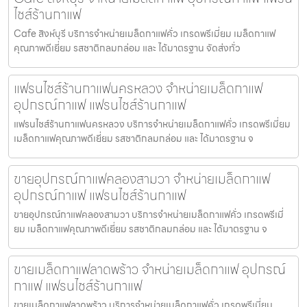
ไชส์ร้านกาแฟ
Cafe สิงห์บุรี บริการจำหน่ายเมล็ดกาแฟคั่ว เกรดพรีเมี่ยม เมล็ดกาแฟ
คุณภาพดีเยี่ยม รสชาติกลมกล่อม และ ได้มาตรฐาน จัดส่งทั่ว
แฟรนไชส์ร้านกาแฟนครหลวง จำหน่ายเมล็ดกาแฟ
อุปกรณ์กาแฟ แฟรนไชส์ร้านกาแฟ
แฟรนไชส์ร้านกาแฟนครหลวง บริการจำหน่ายเมล็ดกาแฟคั่ว เกรดพรีเมี่ยม
เมล็ดกาแฟคุณภาพดีเยี่ยม รสชาติกลมกล่อม และ ได้มาตรฐาน จ
ขายอุปกรณ์กาแฟคลองสามวา จำหน่ายเมล็ดกาแฟ
อุปกรณ์กาแฟ แฟรนไชส์ร้านกาแฟ
ขายอุปกรณ์กาแฟคลองสามวา บริการจำหน่ายเมล็ดกาแฟคั่ว เกรดพรีเมี่
ยม เมล็ดกาแฟคุณภาพดีเยี่ยม รสชาติกลมกล่อม และ ได้มาตรฐาน จ
ขายเมล็ดกาแฟลาดพร้าว จำหน่ายเมล็ดกาแฟ อุปกรณ์
กาแฟ แฟรนไชส์ร้านกาแฟ
ขายเมล็ดกาแฟลาดพร้าว บริการจำหน่ายเมล็ดกาแฟคั่ว เกรดพรีเมี่ยม