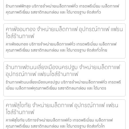
ร้านกาแฟพัทลุง บริการจำหน่ายเมล็ดกาแฟคั่ว เกรดพรีเมี่ยม เมล็ดกาแฟ
คุณภาพดีเยี่ยม รสชาติกลมกล่อม และ ได้มาตรฐาน จัดส่งทั่ว
คาเฟ่จอมทอง จำหน่ายเมล็ดกาแฟ อุปกรณ์กาแฟ แฟรน
ไชส์ร้านกาแฟ
คาเฟ่จอมทอง บริการจำหน่ายเมล็ดกาแฟคั่ว เกรดพรีเมี่ยม เมล็ดกาแฟ
คุณภาพดีเยี่ยม รสชาติกลมกล่อม และ ได้มาตรฐาน จัดส่งทั่วไทย
ร้านกาแฟถนนเลี่ยงเมืองนครปฐม จำหน่ายเมล็ดกาแฟ
อุปกรณ์กาแฟ แฟรนไชส์ร้านกาแฟ
ร้านกาแฟถนนเลี่ยงเมืองนครปฐม บริการจำหน่ายเมล็ดกาแฟคั่ว เกรดพรี
เมี่ยม เมล็ดกาแฟคุณภาพดีเยี่ยม รสชาติกลมกล่อม และ ได้มาตร
คาเฟ่สุโขทัย จำหน่ายเมล็ดกาแฟ อุปกรณ์กาแฟ แฟรน
ไชส์ร้านกาแฟ
คาเฟ่สุโขทัย บริการจำหน่ายเมล็ดกาแฟคั่ว เกรดพรีเมี่ยม เมล็ดกาแฟ
คุณภาพดีเยี่ยม รสชาติกลมกล่อม และ ได้มาตรฐาน จัดส่งทั่วไท