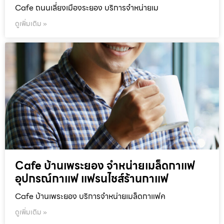
Cafe ถนนเลี่ยงเมืองระยอง บริการจำหน่ายเม
ดูเพิ่มเติม »
Cafe บ้านเพระยอง จำหน่ายเมล็ดกาแฟ
อุปกรณ์กาแฟ แฟรนไชส์ร้านกาแฟ
Cafe บ้านเพระยอง บริการจำหน่ายเมล็ดกาแฟค
ดูเพิ่มเติม »