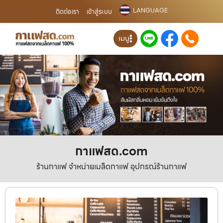
LANGUAGE
ติดต่อเรา
เข้าสู่ระบบ
เมนู
กาแฟสด.com
ร้านกาแฟ จำหน่ายเมล็ดกาแฟ อุปกรณ์ร้านกาแฟ