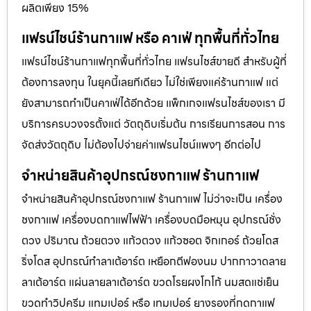
ผลิตเพียง 15%
แฟรน์ไชน์ร้านกาแฟ หรือ คาเฟ่ ทุกพื้นที่ทั่วไทย
แฟรน์ไชน์ร้านกาแฟทุกพื้นที่ทั่วไทย แฟรนไชส์ขายดี สำหรับผู้ที่
ต้องการลงทุน ในยุคนี้เลยทีเดียว ไม่ใช่เพียงแค่ร้านกาแฟ แต่
ยังสามารถทำเป็นคาเฟ่ได้อีกด้วย แพ็กเกจแฟรนไชส์ของเรา มี
บริการครบวงจรตั้งแต่ วัตถุดิบเริ่มต้น การเรียนการสอน การ
จัดส่งวัตถุดิบ ไม่ต้องไปจ่ายค่าเเฟรนไชน์แพงๆ อีกต่อไป
จำหน่ายสินค้าอุปกรณ์ชงกาแฟ ร้านกาแฟ
จำหน่ายสินค้าอุปกรณ์ชงกาแฟ ร้านกาแฟ ไม่ว่าจะเป็น เครื่อง
ชงกาแฟ เครื่องบดกาแฟไฟฟ้า เครื่องบดมือหมุน อุปกรณ์ชั่ง
ตวง ปริมาณ ถ้วยตวง แก้วตวง แก้วซอต จิกเกอร์ ถ้วยโดส
ริ่งโดส อุปกรณ์ทำลาเต้อาร์ต เหยือกตีฟองนม ปากกาวาดลาย
ลาเต้อาร์ต แผ่นลายลาเต้อาร์ต ขวดโรยผงโกโก้ นมสดแช่เย็น
ขวดทำวิปครีม แทมเปอร์ หรือ เทมเปอร์ ยางรองที่กดกาแฟ