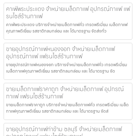
คาเฟ่พระประแดง จำหน่ายเมล็ดกาแฟ อุปกรณ์กาแฟ แฟ
รนไชส์ร้านกาแฟ
คาเฟ่พระประแดง บริการจำหน่ายเมล็ดกาแฟคั่ว เกรดพรีเมี่ยม เมล็ดกาแฟ
คุณภาพดีเยี่ยม รสชาติกลมกล่อม และ ได้มาตรฐาน จัดส่งทั่ว
ขายอุปกรณ์กาแฟหนองจอก จำหน่ายเมล็ดกาแฟ
อุปกรณ์กาแฟ แฟรนไชส์ร้านกาแฟ
ขายอุปกรณ์กาแฟหนองจอก บริการจำหน่ายเมล็ดกาแฟคั่ว เกรดพรีเมี่ยม
เมล็ดกาแฟคุณภาพดีเยี่ยม รสชาติกลมกล่อม และ ได้มาตรฐาน จัด
ขายเมล็ดกาแฟราคาถูก จำหน่ายเมล็ดกาแฟ อุปกรณ์
กาแฟ แฟรนไชส์ร้านกาแฟ
ขายเมล็ดกาแฟราคาถูก บริการจำหน่ายเมล็ดกาแฟคั่ว เกรดพรีเมี่ยม เมล็ด
กาแฟคุณภาพดีเยี่ยม รสชาติกลมกล่อม และ ได้มาตรฐาน จัดส่
ขายอุปกรณ์กาแฟท่าข้าม ชลบุรี จำหน่ายเมล็ดกาแฟ