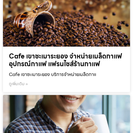
Cafe เขาชะเมาระยอง จำหน่ายเมล็ดกาแฟ
อุปกรณ์กาแฟ แฟรนไชส์ร้านกาแฟ
Cafe เขาชะเมาระยอง บริการจำหน่ายเมล็ดกาแ
ดูเพิ่มเติม »