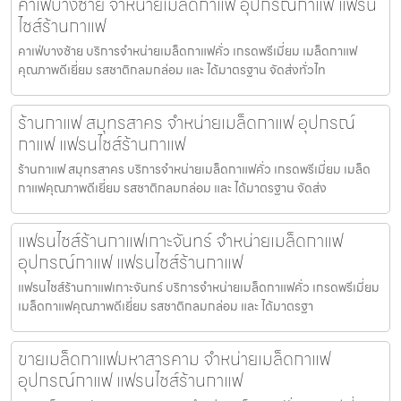
คาเฟ่บางซ้าย จำหน่ายเมล็ดกาแฟ อุปกรณ์กาแฟ แฟรน
ไชส์ร้านกาแฟ
คาเฟ่บางซ้าย บริการจำหน่ายเมล็ดกาแฟคั่ว เกรดพรีเมี่ยม เมล็ดกาแฟ
คุณภาพดีเยี่ยม รสชาติกลมกล่อม และ ได้มาตรฐาน จัดส่งทั่วไท
ร้านกาแฟ สมุทรสาคร จำหน่ายเมล็ดกาแฟ อุปกรณ์
กาแฟ แฟรนไชส์ร้านกาแฟ
ร้านกาแฟ สมุทรสาคร บริการจำหน่ายเมล็ดกาแฟคั่ว เกรดพรีเมี่ยม เมล็ด
กาแฟคุณภาพดีเยี่ยม รสชาติกลมกล่อม และ ได้มาตรฐาน จัดส่ง
แฟรนไชส์ร้านกาแฟเกาะจันทร์ จำหน่ายเมล็ดกาแฟ
อุปกรณ์กาแฟ แฟรนไชส์ร้านกาแฟ
แฟรนไชส์ร้านกาแฟเกาะจันทร์ บริการจำหน่ายเมล็ดกาแฟคั่ว เกรดพรีเมี่ยม
เมล็ดกาแฟคุณภาพดีเยี่ยม รสชาติกลมกล่อม และ ได้มาตรฐา
ขายเมล็ดกาแฟมหาสารคาม จำหน่ายเมล็ดกาแฟ
อุปกรณ์กาแฟ แฟรนไชส์ร้านกาแฟ