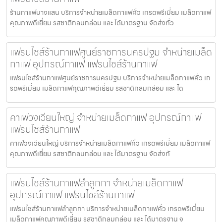
ร้านกาแฟบางแสน บริการจำหน่ายเมล็ดกาแฟคั่ว เกรดพรีเมี่ยม เมล็ดกาแฟ
คุณภาพดีเยี่ยม รสชาติกลมกล่อม และ ได้มาตรฐาน จัดส่งทั่ว
แฟรนไชส์ร้านกาแฟศูนย์ราชการนครปฐม จำหน่ายเมล็ด
กาแฟ อุปกรณ์กาแฟ แฟรนไชส์ร้านกาแฟ
แฟรนไชส์ร้านกาแฟศูนย์ราชการนครปฐม บริการจำหน่ายเมล็ดกาแฟคั่ว เก
รดพรีเมี่ยม เมล็ดกาแฟคุณภาพดีเยี่ยม รสชาติกลมกล่อม และ ได
คาเฟ่วงเวียนใหญ่ จำหน่ายเมล็ดกาแฟ อุปกรณ์กาแฟ
แฟรนไชส์ร้านกาแฟ
คาเฟ่วงเวียนใหญ่ บริการจำหน่ายเมล็ดกาแฟคั่ว เกรดพรีเมี่ยม เมล็ดกาแฟ
คุณภาพดีเยี่ยม รสชาติกลมกล่อม และ ได้มาตรฐาน จัดส่งทั
แฟรนไชส์ร้านกาแฟลำลูกกา จำหน่ายเมล็ดกาแฟ
อุปกรณ์กาแฟ แฟรนไชส์ร้านกาแฟ
แฟรนไชส์ร้านกาแฟลำลูกกา บริการจำหน่ายเมล็ดกาแฟคั่ว เกรดพรีเมี่ยม
เมล็ดกาแฟคุณภาพดีเยี่ยม รสชาติกลมกล่อม และ ได้มาตรฐาน จ