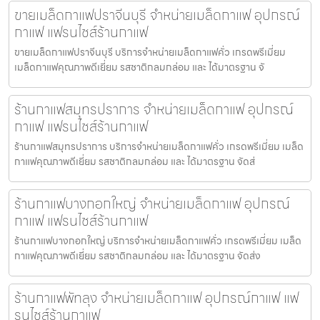
ขายเมล็ดกาแฟปราจีนบุรี จำหน่ายเมล็ดกาแฟ อุปกรณ์
กาแฟ แฟรนไชส์ร้านกาแฟ
ขายเมล็ดกาแฟปราจีนบุรี บริการจำหน่ายเมล็ดกาแฟคั่ว เกรดพรีเมี่ยม
เมล็ดกาแฟคุณภาพดีเยี่ยม รสชาติกลมกล่อม และ ได้มาตรฐาน จั
ร้านกาแฟสมุทรปราการ จำหน่ายเมล็ดกาแฟ อุปกรณ์
กาแฟ แฟรนไชส์ร้านกาแฟ
ร้านกาแฟสมุทรปราการ บริการจำหน่ายเมล็ดกาแฟคั่ว เกรดพรีเมี่ยม เมล็ด
กาแฟคุณภาพดีเยี่ยม รสชาติกลมกล่อม และ ได้มาตรฐาน จัดส่
ร้านกาแฟบางกอกใหญ่ จำหน่ายเมล็ดกาแฟ อุปกรณ์
กาแฟ แฟรนไชส์ร้านกาแฟ
ร้านกาแฟบางกอกใหญ่ บริการจำหน่ายเมล็ดกาแฟคั่ว เกรดพรีเมี่ยม เมล็ด
กาแฟคุณภาพดีเยี่ยม รสชาติกลมกล่อม และ ได้มาตรฐาน จัดส่ง
ร้านกาแฟพัทลุง จำหน่ายเมล็ดกาแฟ อุปกรณ์กาแฟ แฟ
รนไชส์ร้านกาแฟ