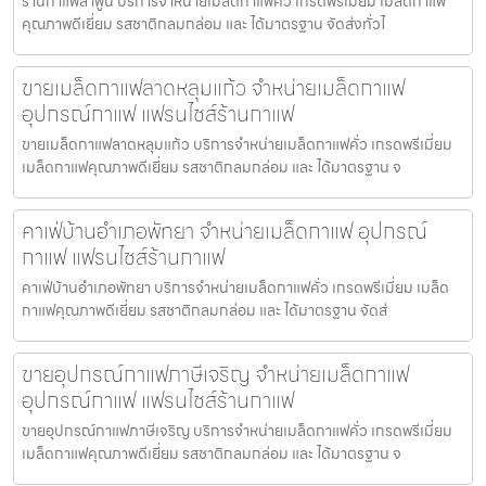
ร้านกาแฟลำพูน บริการจำหน่ายเมล็ดกาแฟคั่ว เกรดพรีเมี่ยม เมล็ดกาแฟ
คุณภาพดีเยี่ยม รสชาติกลมกล่อม และ ได้มาตรฐาน จัดส่งทั่วไ
ขายเมล็ดกาแฟลาดหลุมแก้ว จำหน่ายเมล็ดกาแฟ
อุปกรณ์กาแฟ แฟรนไชส์ร้านกาแฟ
ขายเมล็ดกาแฟลาดหลุมแก้ว บริการจำหน่ายเมล็ดกาแฟคั่ว เกรดพรีเมี่ยม
เมล็ดกาแฟคุณภาพดีเยี่ยม รสชาติกลมกล่อม และ ได้มาตรฐาน จ
คาเฟ่บ้านอำเภอพัทยา จำหน่ายเมล็ดกาแฟ อุปกรณ์
กาแฟ แฟรนไชส์ร้านกาแฟ
คาเฟ่บ้านอำเภอพัทยา บริการจำหน่ายเมล็ดกาแฟคั่ว เกรดพรีเมี่ยม เมล็ด
กาแฟคุณภาพดีเยี่ยม รสชาติกลมกล่อม และ ได้มาตรฐาน จัดส่
ขายอุปกรณ์กาแฟภาษีเจริญ จำหน่ายเมล็ดกาแฟ
อุปกรณ์กาแฟ แฟรนไชส์ร้านกาแฟ
ขายอุปกรณ์กาแฟภาษีเจริญ บริการจำหน่ายเมล็ดกาแฟคั่ว เกรดพรีเมี่ยม
เมล็ดกาแฟคุณภาพดีเยี่ยม รสชาติกลมกล่อม และ ได้มาตรฐาน จ