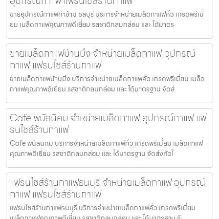
อุปกรณ์กาแฟ แฟรนไชส์ร้านกาแฟ
ขายอุปกรณ์กาแฟท่าข้าม ชลบุรี บริการจำหน่ายเมล็ดกาแฟคั่ว เกรดพรีเมี่
ยม เมล็ดกาแฟคุณภาพดีเยี่ยม รสชาติกลมกล่อม และ ได้มาตร
ขายเมล็ดกาแฟบ้านบึง จำหน่ายเมล็ดกาแฟ อุปกรณ์
กาแฟ แฟรนไชส์ร้านกาแฟ
ขายเมล็ดกาแฟบ้านบึง บริการจำหน่ายเมล็ดกาแฟคั่ว เกรดพรีเมี่ยม เมล็ด
กาแฟคุณภาพดีเยี่ยม รสชาติกลมกล่อม และ ได้มาตรฐาน จัดส่
Cafe พนัสนิคม จำหน่ายเมล็ดกาแฟ อุปกรณ์กาแฟ แฟ
รนไชส์ร้านกาแฟ
Cafe พนัสนิคม บริการจำหน่ายเมล็ดกาแฟคั่ว เกรดพรีเมี่ยม เมล็ดกาแฟ
คุณภาพดีเยี่ยม รสชาติกลมกล่อม และ ได้มาตรฐาน จัดส่งทั่วไ
แฟรนไชส์ร้านกาแฟธนบุรี จำหน่ายเมล็ดกาแฟ อุปกรณ์
กาแฟ แฟรนไชส์ร้านกาแฟ
แฟรนไชส์ร้านกาแฟธนบุรี บริการจำหน่ายเมล็ดกาแฟคั่ว เกรดพรีเมี่ยม
เมล็ดกาแฟคุณภาพดีเยี่ยม รสชาติกลมกล่อม และ ได้มาตรฐาน จั