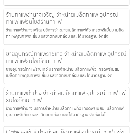
ร้านกาแฟอำนาจเจริญ จำหน่ายเมล็ดกาแฟ อุปกรณ์
กาแฟ แฟรนไชส์ร้านกาแฟ
ร้านกาแฟอำนาจเจริญ บริการจำหน่ายเมล็ดกาแฟคั่ว เกรดพรีเมี่ยม เมล็ด
กาแฟคุณภาพดีเยี่ยม รสชาติกลมกล่อม และ ได้มาตรฐาน จัดส่ง
ขายอุปกรณ์กาแฟราชเทวี จำหน่ายเมล็ดกาแฟ อุปกรณ์
กาแฟ แฟรนไชส์ร้านกาแฟ
ขายอุปกรณ์กาแฟราชเทวี บริการจำหน่ายเมล็ดกาแฟคั่ว เกรดพรีเมี่ยม
เมล็ดกาแฟคุณภาพดีเยี่ยม รสชาติกลมกล่อม และ ได้มาตรฐาน จัด
ร้านกาแฟลำปาง จำหน่ายเมล็ดกาแฟ อุปกรณ์กาแฟ แฟ
รนไชส์ร้านกาแฟ
ร้านกาแฟลำปาง บริการจำหน่ายเมล็ดกาแฟคั่ว เกรดพรีเมี่ยม เมล็ดกาแฟ
คุณภาพดีเยี่ยม รสชาติกลมกล่อม และ ได้มาตรฐาน จัดส่งทั่วไ
Cafe สิงห์บุรี จำหน่ายเมล็ดกาแฟ อุปกรณ์กาแฟ แฟรน